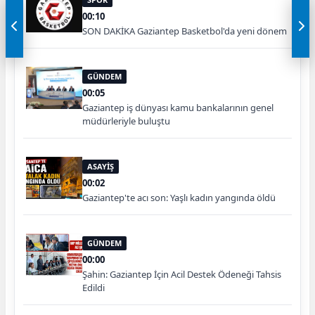
00:10
SON DAKİKA Gaziantep Basketbol'da yeni dönem
GÜNDEM
00:05
Gaziantep iş dünyası kamu bankalarının genel
müdürleriyle buluştu
ASAYİŞ
00:02
Gaziantep'te acı son: Yaşlı kadın yangında öldü
GÜNDEM
00:00
Şahin: Gaziantep İçin Acil Destek Ödeneği Tahsis
Edildi