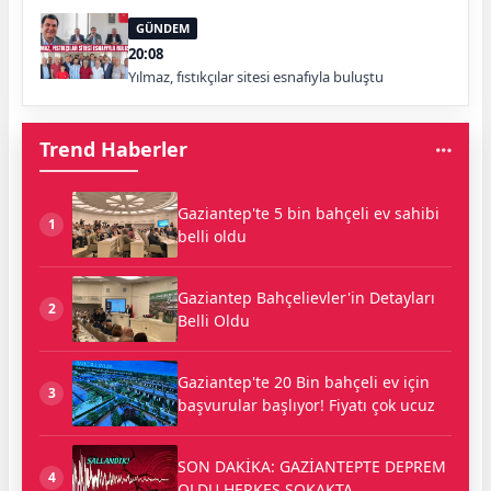
GÜNDEM
20:08
Yılmaz, fıstıkçılar sitesi esnafıyla buluştu
Trend Haberler
Gaziantep'te 5 bin bahçeli ev sahibi
1
belli oldu
Gaziantep Bahçelievler'in Detayları
2
Belli Oldu
Gaziantep'te 20 Bin bahçeli ev için
3
başvurular başlıyor! Fiyatı çok ucuz
SON DAKİKA: GAZİANTEPTE DEPREM
4
OLDU HERKES SOKAKTA