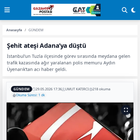
Anasayfa
GÜNDEM
Şehit ateşi Adana’ya düştü
İstanbul’un Tuzla ilçesinde görev sırasında meydana gelen
trafik kazasında ağır yaralanan polis memuru Aydın
Üyenarık’tan acı haber geldi.
GÜNDEM
29.05.2026 17:36
UMUT KATIRCI
218 okuma
Okuma Süresi: 1 dk