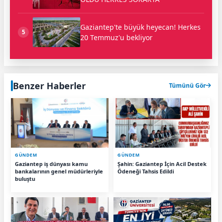
Gaziantep'te büyük heyecan! Herkes
5
20 Temmuz'u bekliyor
Benzer Haberler
Tümünü Gör
GÜNDEM
GÜNDEM
Gaziantep iş dünyası kamu
Şahin: Gaziantep İçin Acil Destek
bankalarının genel müdürleriyle
Ödeneği Tahsis Edildi
buluştu