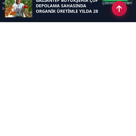
GAZİANTEP BÜYÜKŞEHİR ÇÖP
ve süreçlerinizi kolaylaştırır. Etkili arayüzü sayesinde ziyaretçileriniz haberleri
DEPOLAMA SAHASINDA
hızlı ve keyifle takip edebilir.
ORGANİK ÜRETİMLE YILDA 28
TON HASAT YAPIYOR
Kategoriler
GÜNDEM
EKONOMİ
SİYASET
ASAYİŞ
SPOR
SAĞLIK
EĞİTİM
MAGAZİN
KİTAP
POLİTİKA
DÜNYA
TEKNOLOJİ
KÜLTÜR SANAT
YAŞAM
Sayfalar
ÇEREZ POLİTİKASI
GİZLİLİK POLİTİKASI
HAKKIMIZDA
KÜNYE