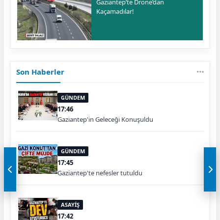
Gaziantep’te Drone’dan
Kaçamadılar!
Son Haberler
GÜNDEM
17:46
Gaziantep'in Geleceği Konuşuldu
GÜNDEM
17:45
Gaziantep'te nefesler tutuldu
ASAYİŞ
17:42