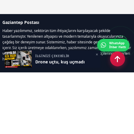
Gaziantep Postası
Haber yazılımımız, sektörün tüm ihtiyaçlarını karşılayacak şekilde
tasarlanmıştır. Yenilenen altyapısı ve modern temalarıyla okuyucularınıza
çağdaş bir deneyim sunar. Sistemimiz, haber sitesinde gerekli tüm modülleri
WhatsApp
İhbar Hattı
içerir. Siz içerik üretmeye odaklanırken, yazılımımız zamandan tasarruf sağlar
ve süreçlerinizi kolaylaştırır. Etkili arayüzü sayesinde ziyaretçileriniz haberleri
×
İLGİNİZİ ÇEKEBİLİR
hızlı ve keyifle takip edebilir.
Drone uçtu, kuş uçmadı
Kategoriler
GÜNDEM
EKONOMİ
SİYASET
ASAYİŞ
SPOR
SAĞLIK
EĞİTİM
MAGAZİN
KİTAP
POLİTİKA