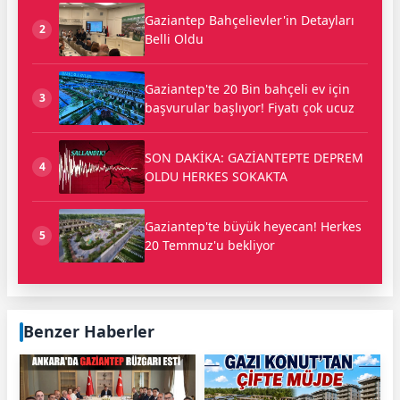
Gaziantep Bahçelievler'in Detayları
2
Belli Oldu
Gaziantep'te 20 Bin bahçeli ev için
3
başvurular başlıyor! Fiyatı çok ucuz
SON DAKİKA: GAZİANTEPTE DEPREM
4
OLDU HERKES SOKAKTA
Gaziantep'te büyük heyecan! Herkes
5
20 Temmuz'u bekliyor
Benzer Haberler