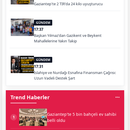
Gaziantep'te 2 TIR'da 24 kilo uyuşturucu
GÜNDEM
17:37
Başkan Yılmaz'dan Gazikent ve Beykent
Mahallelerine Yakın Takip
GÜNDEM
17:31
İslahiye ve Nurdağı Esnafına Finansman Çağrısı:
Uzun Vadeli Destek Şart
Trend Haberler
Gaziantep'te 5 bin bahçeli ev sahibi
1
belli oldu