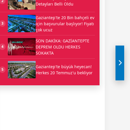
2
Detayları Belli Oldu
Gaziantep'te 20 Bin bahçeli ev
için başvurular başlıyor! Fiyatı
3
çok ucuz
SON DAKİKA: GAZİANTEPTE
DEPREM OLDU HERKES
4
SOKAKTA
Gaziantep'te büyük heyecan!
5
Herkes 20 Temmuz'u bekliyor