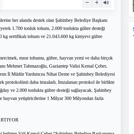
icilerine her alanda destek olan Şahinbey Belediye Başkanı
yerek 1.700 tonluk tohum, 2.000 tonlukta gübre desteği
 kg sertifikalı tohum ve 21.043.600 kg kimyevi gübre
y, mercimek, mısır tohumu, gübre, hayvan yemi ve daha birçok
kanı Mehmet Tahmazoğlu, Gaziantep Valisi Kemal Çeber,
ım İl Müdür Yardımcısı Nihat Deme ve Şahinbey Belediyesi
stek protokolünü daha imzaladı. İmzalanan protokol ile birlikte
uğday ve 2.000 tonlukta gübre desteği sağlayacak. Şahinbey
 ve hayvan yetiştiricilerine 1 Milyar 300 Milyondan fazla
ARTIYOR
iğini belirten Vali Kemal Çeber “Şahinbey Belediye Başkanımız