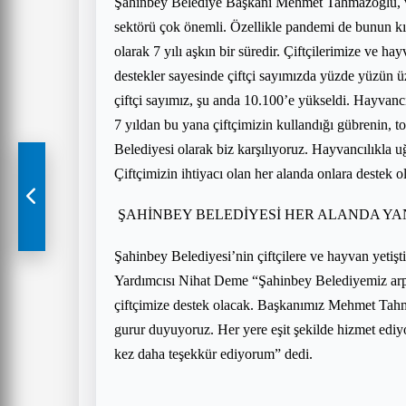
Şahinbey Belediye Başkanı Mehmet Tahmazoğlu, veri
sektörü çok önemli. Özellikle pandemi de bunun kı
olarak 7 yılı aşkın bir süredir. Çiftçilerimize ve h
destekler sayesinde çiftçi sayımızda yüzde yüzün ü
çiftçi sayımız, şu anda 10.100’e yükseldi. Hayvancı
7 yıldan bu yana çiftçimizin kullandığı gübrenin, 
Belediyesi olarak biz karşılıyoruz. Hayvancılıkla 
Çiftçimizin ihtiyacı olan her alanda onlara destek
ŞAHİNBEY BELEDİYESİ HER ALANDA YA
Şahinbey Belediyesi’nin çiftçilere ve hayvan yetişt
Yardımcısı Nihat Deme “Şahinbey Belediyemiz arp
çiftçimize destek olacak. Başkanımız Mehmet Tahma
gurur duyuyoruz. Her yere eşit şekilde hizmet ediyo
kez daha teşekkür ediyorum” dedi.