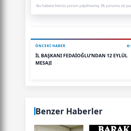
Bu habere henüz yorum yapılmamış. İlk yorumu siz yaz
ÖNCEKI HABER
İL BAŞKANI FEDAİOĞLU’NDAN 12 EYLÜL
MESAJI
Benzer Haberler