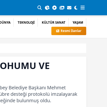
DÜNYA
TEKNOLOJİ
KÜLTÜR SANAT
YAŞAM
Resmi İlanlar
 TOHUMU VE
ahinbey Belediye Başkanı Mehmet
gübre desteği protokolü imzalayarak
steğinde bulunmuş oldu.