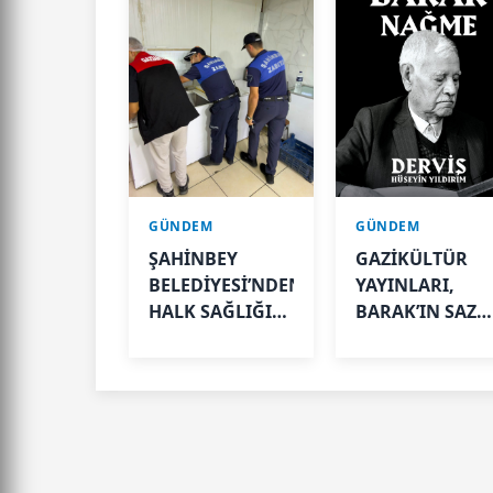
GÜNDEM
GÜNDEM
ŞAHİNBEY
GAZİKÜLTÜR
BELEDİYESİ’NDEN
YAYINLARI,
HALK SAĞLIĞI
BARAK’IN SAZL
İÇİN SIKI
VE SÖZLE
DENETİM
YAŞAYAN
HAFIZASINI
GELECEĞE
TAŞIYOR