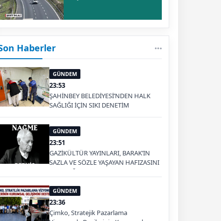
Son Haberler
GÜNDEM
23:53
ŞAHİNBEY BELEDİYESİ’NDEN HALK
SAĞLIĞI İÇİN SIKI DENETİM
GÜNDEM
23:51
GAZİKÜLTÜR YAYINLARI, BARAK’IN
SAZLA VE SÖZLE YAŞAYAN HAFIZASINI
GELECEĞE TAŞIYOR
GÜNDEM
23:36
Çimko, Stratejik Pazarlama