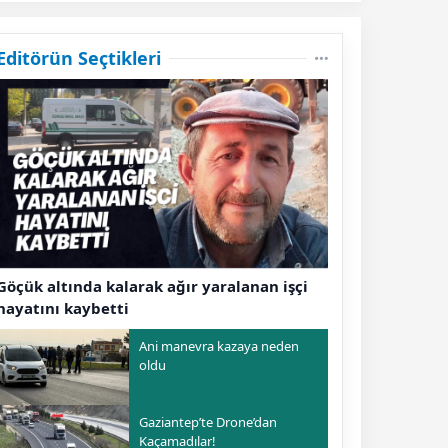
Editörün Seçtikleri
Göçük altında kalarak ağır yaralanan işçi
hayatını kaybetti
Ani manevra kazaya neden
oldu
Gaziantep’te Drone’dan
Kaçamadılar!