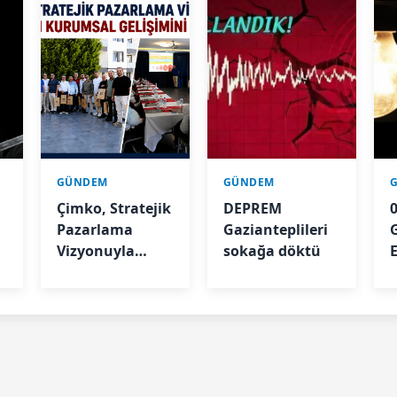
GÜNDEM
GÜNDEM
Çimko, Stratejik
DEPREM
Pazarlama
Gazianteplileri
A
Vizyonuyla
sokağa döktü
E
Bayilerinin
Kurumsal
Gelişimini
Destekliyor