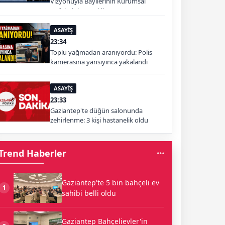
Vizyonuyla Bayilerinin Kurumsal
Gelişimini Destekliyor
ASAYİŞ
23:34
Toplu yağmadan aranıyordu: Polis
kamerasına yansıyınca yakalandı
ASAYİŞ
23:33
Gaziantep'te düğün salonunda
zehirlenme: 3 kişi hastanelik oldu
Trend Haberler
Gaziantep'te 5 bin bahçeli ev
1
sahibi belli oldu
Gaziantep Bahçelievler'in