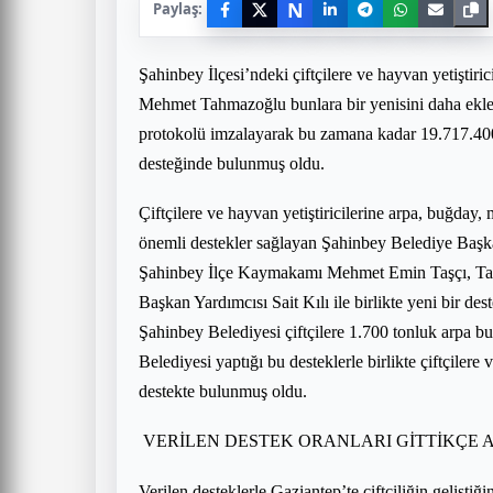
N
Paylaş:
Şahinbey İlçesi’ndeki çiftçilere ve hayvan yetiştir
Mehmet Tahmazoğlu bunlara bir yenisini daha ekle
protokolü imzalayarak bu zamana kadar 19.717.400
desteğinde bulunmuş oldu.
Çiftçilere ve hayvan yetiştiricilerine arpa, buğda
önemli destekler sağlayan Şahinbey Belediye Baş
Şahinbey İlçe Kaymakamı Mehmet Emin Taşçı, Tar
Başkan Yardımcısı Sait Kılı ile birlikte yeni bir de
Şahinbey Belediyesi çiftçilere 1.700 tonluk arpa b
Belediyesi yaptığı bu desteklerle birlikte çiftçilere
destekte bulunmuş oldu.
VERİLEN DESTEK ORANLARI GİTTİKÇE 
Verilen desteklerle Gaziantep’te çiftçiliğin gelişt