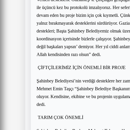
ile üçüncü kez bu protokolü imzalıyoruz. Her seferi
devam eden bu proje bizim için çok kıymetli. Çünkü
yalnız bırakmayarak desteklerini sürdürüyor. Gazian
destekleri; Başta Şahinbey Belediyemiz olmak üzer
koordinasyon içerisinde bizlerle çalışıyor. Şahinb
değil başkaları yapsın’ demiyor. Her yıl ciddi anla
Allah kendisinden razı olsun” dedi.
ÇİFTÇİLERİMİZ İÇİN ÖNEMLİ BİR PROJE
Şahinbey Belediyesi’nin verdiği desteklere her za
Mehmet Emin Taşçı “Şahinbey Belediye Başkanımız
oluyor. Kendisine, ekibine ve bu projenin uygula
dedi.
TARIM ÇOK ÖNEMLİ