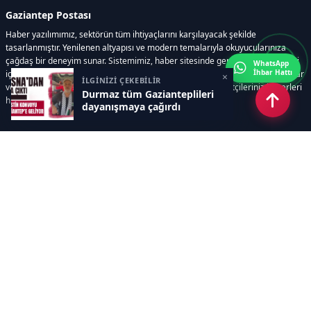
Gaziantep Postası
Haber yazılımımız, sektörün tüm ihtiyaçlarını karşılayacak şekilde
tasarlanmıştır. Yenilenen altyapısı ve modern temalarıyla okuyucularınıza
çağdaş bir deneyim sunar. Sistemimiz, haber sitesinde gerekli tüm modülleri
WhatsApp
İhbar Hattı
içerir. Siz içerik üretmeye odaklanırken, yazılımımız zamandan tasarruf sağlar
×
İLGİNİZİ ÇEKEBİLİR
ve süreçlerinizi kolaylaştırır. Etkili arayüzü sayesinde ziyaretçileriniz haberleri
Durmaz tüm Gazianteplileri
hızlı ve keyifle takip edebilir.
dayanışmaya çağırdı
Kategoriler
GÜNDEM
EKONOMİ
SİYASET
ASAYİŞ
SPOR
SAĞLIK
EĞİTİM
MAGAZİN
KİTAP
POLİTİKA
DÜNYA
TEKNOLOJİ
KÜLTÜR SANAT
YAŞAM