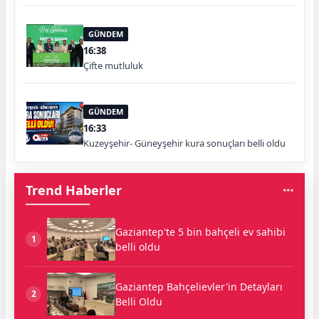
GÜNDEM
16:38
Çifte mutluluk
GÜNDEM
16:33
Kuzeyşehir- Güneyşehir kura sonuçları belli oldu
Trend Haberler
Gaziantep'te 5 bin bahçeli ev sahibi
1
belli oldu
Gaziantep Bahçelievler'in Detayları
2
Belli Oldu