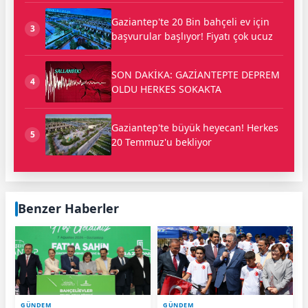
Gaziantep'te 20 Bin bahçeli ev için
3
başvurular başlıyor! Fiyatı çok ucuz
SON DAKİKA: GAZİANTEPTE DEPREM
4
OLDU HERKES SOKAKTA
Gaziantep'te büyük heyecan! Herkes
5
20 Temmuz'u bekliyor
Benzer Haberler
GÜNDEM
GÜNDEM