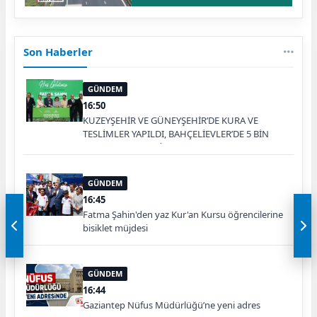
Son Haberler
GÜNDEM
16:50
KUZEYŞEHİR VE GÜNEYŞEHİR’DE KURA VE
TESLİMLER YAPILDI, BAHÇELİEVLER’DE 5 BİN
KONUTUN TEMELİ ATILDI
GÜNDEM
16:45
Fatma Şahin'den yaz Kur'an Kursu öğrencilerine
bisiklet müjdesi
GÜNDEM
16:44
Gaziantep Nüfus Müdürlüğü’ne yeni adres