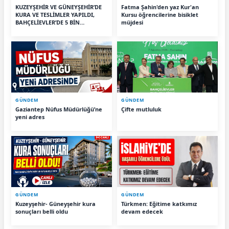
KUZEYŞEHİR VE GÜNEYŞEHİR’DE
Fatma Şahin'den yaz Kur'an
KURA VE TESLİMLER YAPILDI,
Kursu öğrencilerine bisiklet
BAHÇELİEVLER’DE 5 BİN
müjdesi
KONUTUN TEMELİ ATILDI
GÜNDEM
GÜNDEM
Gaziantep Nüfus Müdürlüğü’ne
Çifte mutluluk
yeni adres
GÜNDEM
GÜNDEM
Kuzeyşehir- Güneyşehir kura
Türkmen: Eğitime katkımız
sonuçları belli oldu
devam edecek