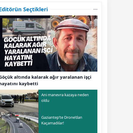
Editörün Seçtikleri
Göçük altında kalarak ağır yaralanan işçi
hayatını kaybetti
Ani manevra kazaya neden
oldu
Gaziantep’te Drone’dan
Kaçamadılar!