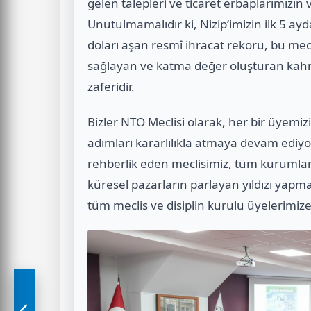
gelen talepleri ve ticaret erbaplarımızın vi
Unutulmamalıdır ki, Nizip’imizin ilk 5 a
doları aşan resmî ihracat rekoru, bu mecl
sağlayan ve katma değer oluşturan kahra
zaferidir.
Bizler NTO Meclisi olarak, her bir üyemiz
adımları kararlılıkla atmaya devam ediyo
rehberlik eden meclisimiz, tüm kurumlarl
küresel pazarların parlayan yıldızı yapm
tüm meclis ve disiplin kurulu üyelerimi