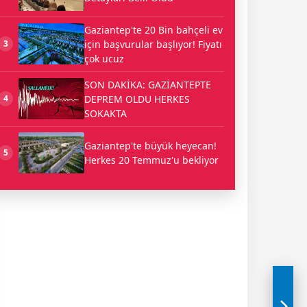
Gaziantep'te 20 Bin bahçeli ev
için başvurular başlıyor! Fiyatı
3
çok ucuz
SON DAKİKA: GAZİANTEPTE
DEPREM OLDU HERKES
4
SOKAKTA
Gaziantep'te büyük heyecan!
5
Herkes 20 Temmuz'u bekliyor