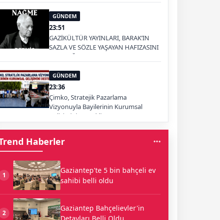
GÜNDEM
23:51
GAZİKÜLTÜR YAYINLARI, BARAK’IN
SAZLA VE SÖZLE YAŞAYAN HAFIZASINI
GELECEĞE TAŞIYOR
GÜNDEM
23:36
Çimko, Stratejik Pazarlama
Vizyonuyla Bayilerinin Kurumsal
Gelişimini Destekliyor
Trend Haberler
Gaziantep'te 5 bin bahçeli ev
1
sahibi belli oldu
Gaziantep Bahçelievler'in
2
Detayları Belli Oldu