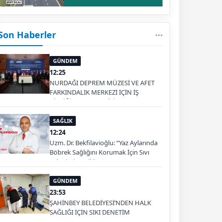
Son Haberler
GÜNDEM
12:25
NURDAĞI DEPREM MÜZESİ VE AFET
FARKINDALIK MERKEZİ İÇİN İŞ
BİRLİĞİ PROTOKOLÜ İMZALANDI
SAĞLIK
12:24
Uzm. Dr. Bekfilavioğlu: “Yaz Aylarında
Böbrek Sağlığını Korumak İçin Sıvı
Tüketimine Dikkat”
GÜNDEM
23:53
ŞAHİNBEY BELEDİYESİ’NDEN HALK
SAĞLIĞI İÇİN SIKI DENETİM