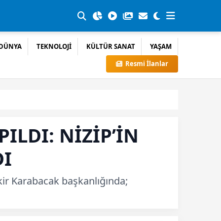
DÜNYA
TEKNOLOJİ
KÜLTÜR SANAT
YAŞAM
Resmi İlanlar
ILDI: NİZİP’İN
DI
ekir Karabacak başkanlığında;