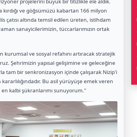
zyoner projelerini büyük bir titizlikle ele aldık.
yda kırdığı ve göğsümüzü kabartan 166 milyon
is çatısı altında temsil edilen üreten, istihdam
man sanayicilerimizin, tüccarlarımızın ortak
in kurumsal ve sosyal refahını artıracak stratejik
ruz. Şehrimizin yapısal gelişimine ve geleceğine
a tam bir senkronizasyon içinde çalışarak Nizip'i
a kararlılığındadır. Bu asil yürüyüşe emek veren
ze en kalbi şükranlarımı sunuyorum."