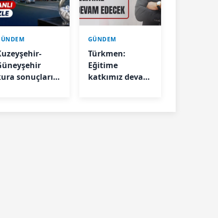
GÜNDEM
GÜNDEM
Kuzeyşehir-
Türkmen:
Güneyşehir
Eğitime
kura sonuçları
katkımız devam
elli oldu
edecek