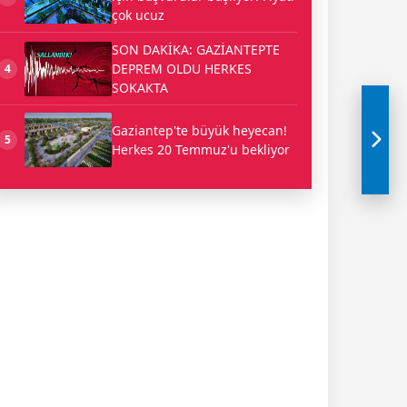
çok ucuz
SON DAKİKA: GAZİANTEPTE
DEPREM OLDU HERKES
4
SOKAKTA
Gaziantep'te büyük heyecan!
5
Herkes 20 Temmuz'u bekliyor