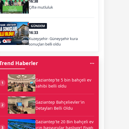
16:38
Çifte mutluluk
GÜNDEM
16:33
Kuzeyşehir- Güneyşehir kura
sonuçları belli oldu
Trend Haberler
Gaziantep'te 5 bin bahçeli ev
1
sahibi belli oldu
Gaziantep Bahçelievler'in
2
Detayları Belli Oldu
Gaziantep'te 20 Bin bahçeli ev
için başvurular başlıyor! Fiyatı
3