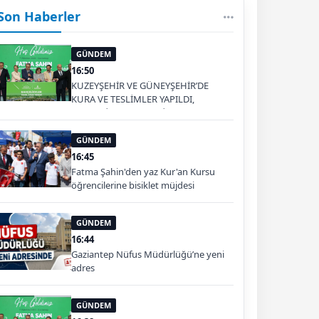
Son Haberler
GÜNDEM
16:50
KUZEYŞEHİR VE GÜNEYŞEHİR’DE
KURA VE TESLİMLER YAPILDI,
BAHÇELİEVLER’DE 5 BİN KONUTUN
TEMELİ ATILDI
GÜNDEM
16:45
Fatma Şahin'den yaz Kur'an Kursu
öğrencilerine bisiklet müjdesi
GÜNDEM
16:44
Gaziantep Nüfus Müdürlüğü’ne yeni
adres
GÜNDEM