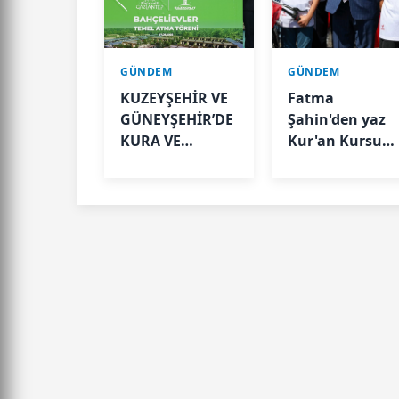
GÜNDEM
GÜNDEM
KUZEYŞEHİR VE
Fatma
GÜNEYŞEHİR’DE
Şahin'den yaz
KURA VE
Kur'an Kursu
TESLİMLER
öğrencilerine
YAPILDI,
bisiklet müjdes
BAHÇELİEVLER’DE
5 BİN KONUTUN
TEMELİ ATILDI