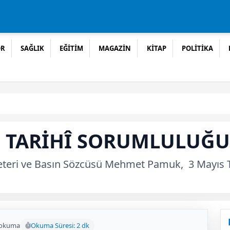
OR
SAĞLIK
EĞİTİM
MAGAZİN
KİTAP
POLİTİKA
E TARİHÎ SORUMLULUĞU
kreteri ve Basın Sözcüsü Mehmet Pamuk, 3 Mayıs 
 okuma
Okuma Süresi: 2 dk