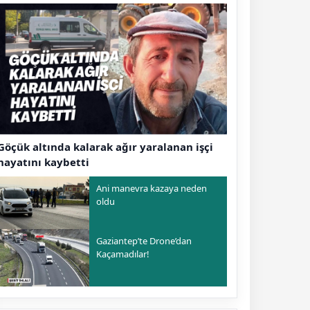
Göçük altında kalarak ağır yaralanan işçi
hayatını kaybetti
Ani manevra kazaya neden
oldu
Gaziantep’te Drone’dan
Kaçamadılar!