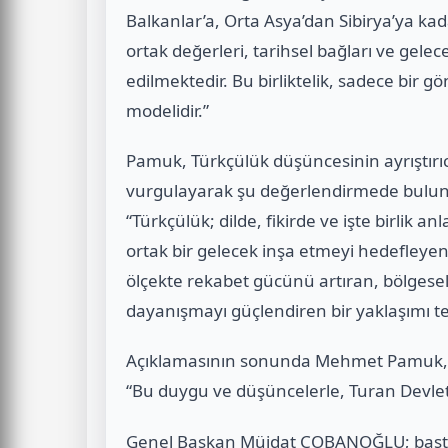
Balkanlar’a, Orta Asya’dan Sibirya’ya ka
ortak değerleri, tarihsel bağları ve gele
edilmektedir. Bu birliktelik, sadece bir gön
modelidir.”
Pamuk, Türkçülük düşüncesinin ayrıştırıcı
vurgulayarak şu değerlendirmede bulu
“Türkçülük; dilde, fikirde ve işte birlik a
ortak bir gelecek inşa etmeyi hedefleyen 
ölçekte rekabet gücünü artıran, bölgesel 
dayanışmayı güçlendiren bir yaklaşımı te
Açıklamasının sonunda Mehmet Pamuk, t
“Bu duygu ve düşüncelerle, Turan Devleti
Genel Başkan Müjdat ÇOBANOĞLU; başta a