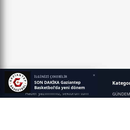
×
İLGİNİZİ ÇEKEBİLİR
SON DAKİKA Gaziantep
Gaziantep Postası
Kategor
Basketbol'da yeni dönem
Haber yazılımımız, sektörün tüm
GÜNDE
ihtiyaçlarını karşılayacak şekilde
SİYASET
tasarlanmıştır. Yenilenen altyapısı ve
modern temalarıyla okuyucularınıza
SPOR
çağdaş bir deneyim sunar. Sistemimiz,
EĞİTİM
haber sitesinde gerekli tüm modülleri