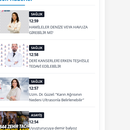
SAĞLIK
12:59
HAMİLELER DENİZE VEYA HAVUZA
GİREBİLİR Mİ?
SAĞLIK
12:58
DERİ KANSERLERİ ERKEN TEŞHİSLE
TEDAVİ EDİLEBİLİR
SAĞLIK
12:57
Uzm. Dr. Güzel: “Karın Ağrısının
Nedeni Ultrasonla Belirlenebilir”
ASAYİŞ
12:54
Uyuşturucuya demir balyoz