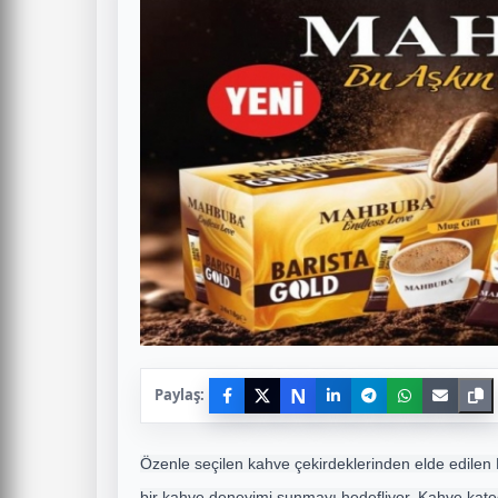
N
Paylaş:
Özenle seçilen kahve çekirdeklerinden elde edilen Ba
bir kahve deneyimi sunmayı hedefliyor. Kahve kat