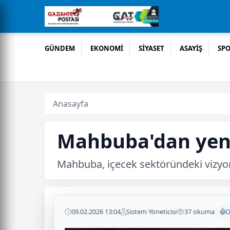
GÜNDEM
EKONOMİ
SİYASET
ASAYİŞ
SP
Anasayfa
Mahbuba'dan yeni
Mahbuba, içecek sektöründeki vizyon
09.02.2026 13:04
Sistem Yöneticisi
37 okuma
O