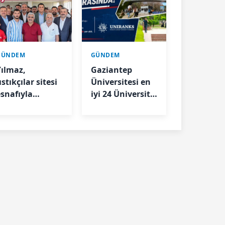
GÜNDEM
GÜNDEM
Yılmaz,
Gaziantep
ıstıkçılar sitesi
Üniversitesi en
esnafıyla
iyi 24 Üniversite
buluştu
arasında