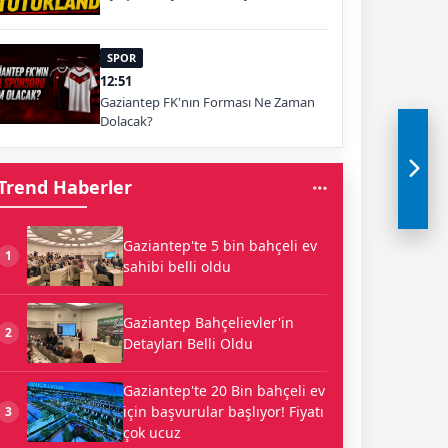
SPOR
12:51
Gaziantep FK'nın Forması Ne Zaman
Dolacak?
Trend Haberler
Gaziantep'te 5 bin bahçeli ev
1
sahibi belli oldu
Gaziantep Bahçelievler'in
2
Detayları Belli Oldu
Gaziantep'te 20 Bin bahçeli ev
için başvurular başlıyor! Fiyatı
3
çok ucuz