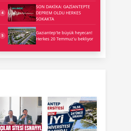
SON DAKİKA: GAZİANTEPTE
DEPREM OLDU HERKES
4
SOKAKTA
Gaziantep'te büyük heyecan!
5
Herkes 20 Temmuz'u bekliyor