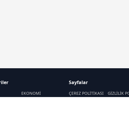
iler
Sayfalar
M
EKONOMİ
ÇEREZ POLİTİKASI
GİZLİLİK P
ASAYİŞ
HAKKIMIZDA
KÜNYE
SAĞLIK
İletişim
MAGAZİN
RSS
Sitemap