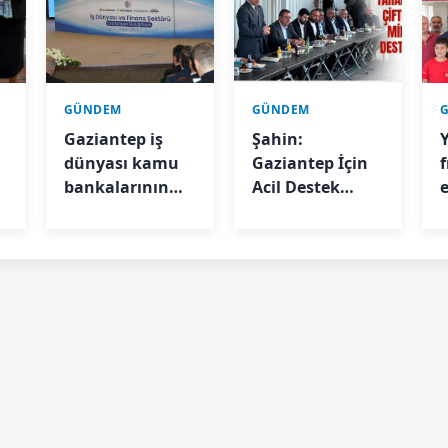
GÜNDEM
GÜNDEM
Gaziantep iş
Şahin:
dünyası kamu
Gaziantep İçin
f
bankalarının
Acil Destek
genel
Ödeneği Tahsis
müdürleriyle
Edildi
buluştu