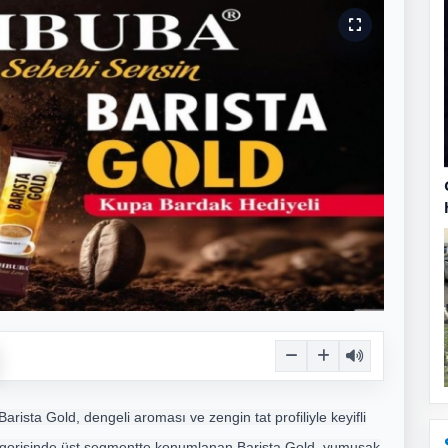
rista Gold, dengeli aroması ve zengin tat profiliyle keyifli
egorisinde üst segmentte konumlanan Barista Gold, yumuşak