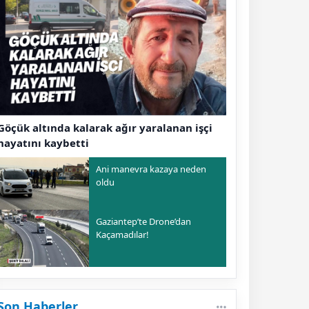
Göçük altında kalarak ağır yaralanan işçi
hayatını kaybetti
Ani manevra kazaya neden
oldu
Gaziantep’te Drone’dan
Kaçamadılar!
Son Haberler