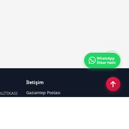
WhatsApp
İhbar Hattı
İletişim
Gaziantep Postası
OLİTİKASI
Güneş Mahallesi 87022 Nolu Sokak No:
44 Şahinbey / GAZİANTEP
Email:
tayfun_antep@hotmail.com
Tel:
05050312727