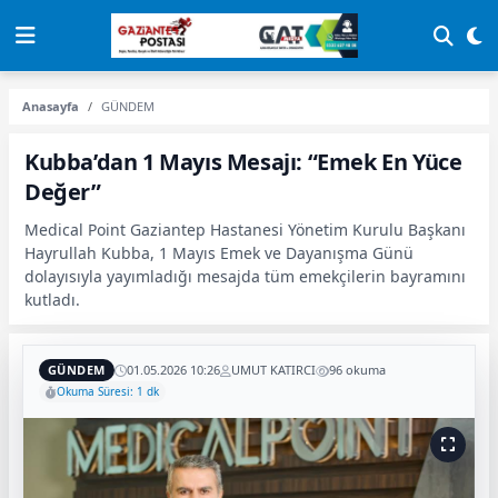
Anasayfa
GÜNDEM
Kubba’dan 1 Mayıs Mesajı: “Emek En Yüce
Değer”
Medical Point Gaziantep Hastanesi Yönetim Kurulu Başkanı
Hayrullah Kubba, 1 Mayıs Emek ve Dayanışma Günü
dolayısıyla yayımladığı mesajda tüm emekçilerin bayramını
kutladı.
GÜNDEM
01.05.2026 10:26
UMUT KATIRCI
96 okuma
Okuma Süresi: 1 dk