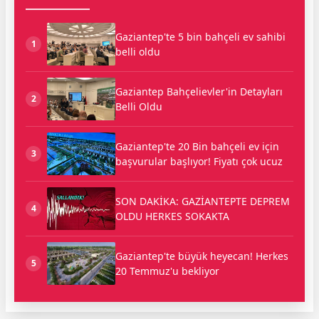
Gaziantep'te 5 bin bahçeli ev sahibi
1
belli oldu
Gaziantep Bahçelievler'in Detayları
2
Belli Oldu
Gaziantep'te 20 Bin bahçeli ev için
3
başvurular başlıyor! Fiyatı çok ucuz
SON DAKİKA: GAZİANTEPTE DEPREM
4
OLDU HERKES SOKAKTA
Gaziantep'te büyük heyecan! Herkes
5
20 Temmuz'u bekliyor