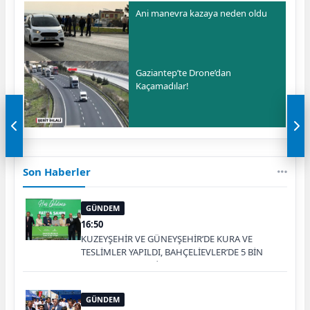
Ani manevra kazaya neden oldu
Gaziantep’te Drone’dan
Kaçamadılar!
Son Haberler
GÜNDEM
16:50
KUZEYŞEHİR VE GÜNEYŞEHİR’DE KURA VE
TESLİMLER YAPILDI, BAHÇELİEVLER’DE 5 BİN
KONUTUN TEMELİ ATILDI
GÜNDEM