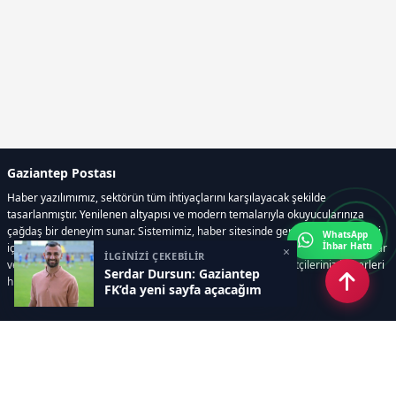
Gaziantep Postası
Haber yazılımımız, sektörün tüm ihtiyaçlarını karşılayacak şekilde
tasarlanmıştır. Yenilenen altyapısı ve modern temalarıyla okuyucularınıza
çağdaş bir deneyim sunar. Sistemimiz, haber sitesinde gerekli tüm modülleri
WhatsApp
İhbar Hattı
içerir. Siz içerik üretmeye odaklanırken, yazılımımız zamandan tasarruf sağlar
×
İLGİNİZİ ÇEKEBİLİR
ve süreçlerinizi kolaylaştırır. Etkili arayüzü sayesinde ziyaretçileriniz haberleri
Serdar Dursun: Gaziantep
hızlı ve keyifle takip edebilir.
FK’da yeni sayfa açacağım
Kategoriler
GÜNDEM
EKONOMİ
SİYASET
ASAYİŞ