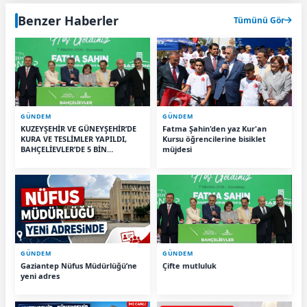
Benzer Haberler
Tümünü Gör
GÜNDEM
GÜNDEM
KUZEYŞEHİR VE GÜNEYŞEHİR’DE
Fatma Şahin'den yaz Kur'an
KURA VE TESLİMLER YAPILDI,
Kursu öğrencilerine bisiklet
BAHÇELİEVLER’DE 5 BİN
müjdesi
KONUTUN TEMELİ ATILDI
GÜNDEM
GÜNDEM
Gaziantep Nüfus Müdürlüğü’ne
Çifte mutluluk
yeni adres