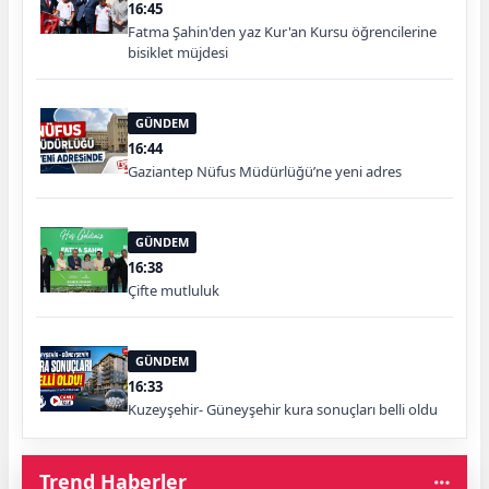
16:45
Fatma Şahin'den yaz Kur'an Kursu öğrencilerine
bisiklet müjdesi
GÜNDEM
16:44
Gaziantep Nüfus Müdürlüğü’ne yeni adres
GÜNDEM
16:38
Çifte mutluluk
GÜNDEM
16:33
Kuzeyşehir- Güneyşehir kura sonuçları belli oldu
Trend Haberler