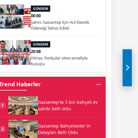
GÜNDEM
00:00
Şahin: Gaziantep İçin Acil Destek
Ödeneği Tahsis Edildi
GÜNDEM
20:08
Yılmaz, fıstıkçılar sitesi esnafıyla
buluştu
Trend Haberler
Gaziantep'te 5 bin bahçeli ev
1
sahibi belli oldu
Gaziantep Bahçelievler'in
2
Detayları Belli Oldu