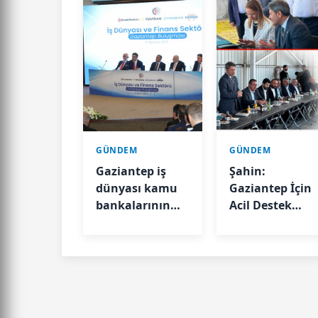
GÜNDEM
GÜNDEM
Gaziantep iş
Şahin:
dünyası kamu
Gaziantep İçin
bankalarının
Acil Destek
genel
Ödeneği Tahsis
müdürleriyle
Edildi
buluştu