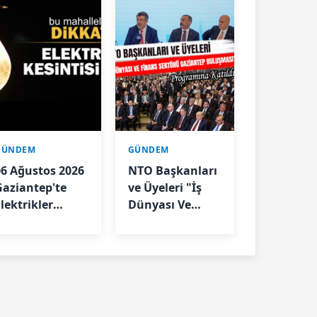
GÜNDEM
GÜNDEM
06 Ağustos 2026
NTO Başkanları
Gaziantep'te
ve Üyeleri "İş
lektrikler
Dünyası Ve
Kesilecek
Finans Sektörü
Gaziantep
Buluşması"
Programına
Katıldı