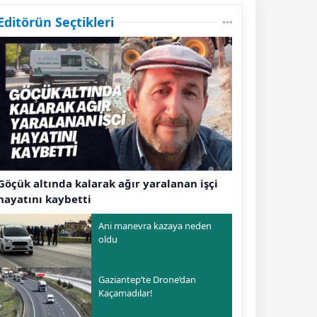
Editörün Seçtikleri
Göçük altında kalarak ağır yaralanan işçi
hayatını kaybetti
Ani manevra kazaya neden
oldu
Gaziantep’te Drone’dan
Kaçamadılar!