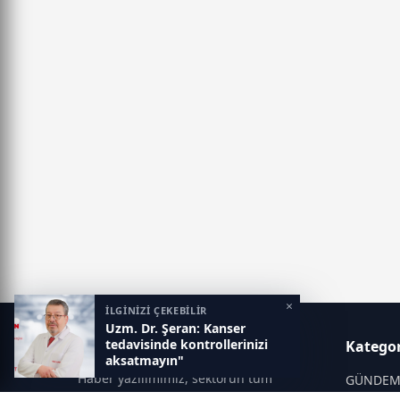
×
İLGİNİZİ ÇEKEBİLİR
Uzm. Dr. Şeran: Kanser
tedavisinde kontrollerinizi
Gaziantep Postası
Kategor
aksatmayın"
Haber yazılımımız, sektörün tüm
GÜNDE
ihtiyaçlarını karşılayacak şekilde