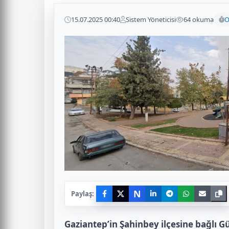
15.07.2025 00:40
Sistem Yöneticisi
64 okuma
O
N
Paylaş:
Gaziantep’in Şahinbey ilçesine bağlı 