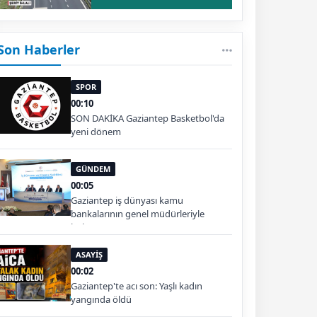
Son Haberler
SPOR
00:10
SON DAKİKA Gaziantep Basketbol'da
yeni dönem
GÜNDEM
00:05
Gaziantep iş dünyası kamu
bankalarının genel müdürleriyle
buluştu
ASAYİŞ
00:02
Gaziantep'te acı son: Yaşlı kadın
yangında öldü