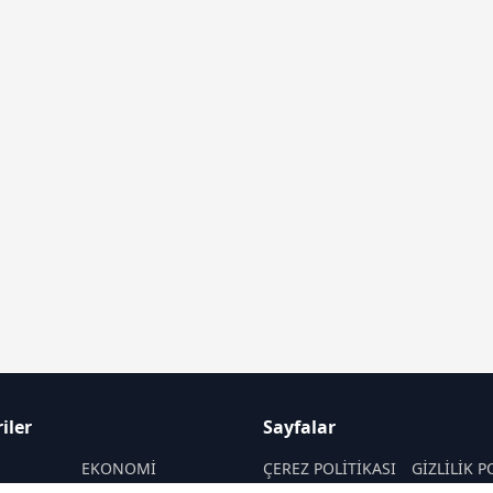
iler
Sayfalar
M
EKONOMİ
ÇEREZ POLİTİKASI
GİZLİLİK P