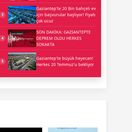
Gaziantep'te 20 Bin bahçeli ev
için başvurular başlıyor! Fiyatı
3
çok ucuz
SON DAKİKA: GAZİANTEPTE
DEPREM OLDU HERKES
4
SOKAKTA
Gaziantep'te büyük heyecan!
5
Herkes 20 Temmuz'u bekliyor