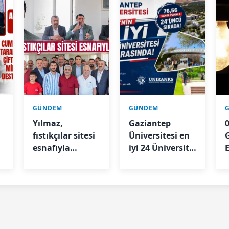
GÜNDEM
GÜNDEM
Yılmaz,
Gaziantep
fıstıkçılar sitesi
Üniversitesi en
esnafıyla
iyi 24 Üniversite
E
buluştu
arasında