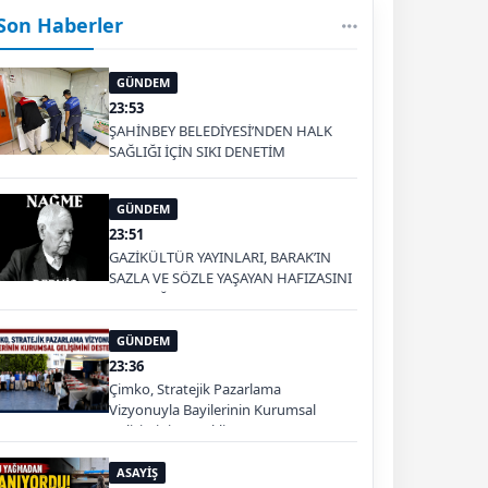
Son Haberler
GÜNDEM
23:53
ŞAHİNBEY BELEDİYESİ’NDEN HALK
SAĞLIĞI İÇİN SIKI DENETİM
GÜNDEM
23:51
GAZİKÜLTÜR YAYINLARI, BARAK’IN
SAZLA VE SÖZLE YAŞAYAN HAFIZASINI
GELECEĞE TAŞIYOR
GÜNDEM
23:36
Çimko, Stratejik Pazarlama
Vizyonuyla Bayilerinin Kurumsal
Gelişimini Destekliyor
ASAYİŞ