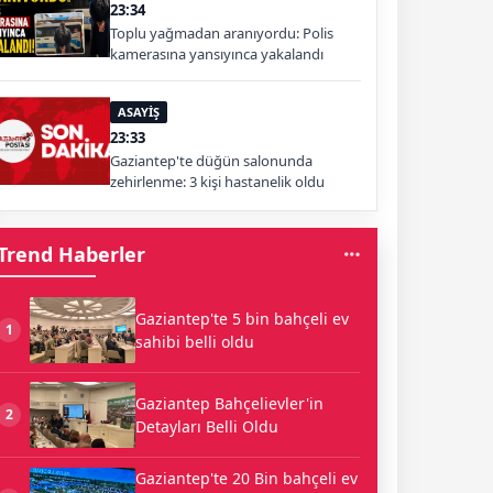
23:34
Toplu yağmadan aranıyordu: Polis
kamerasına yansıyınca yakalandı
ASAYİŞ
23:33
Gaziantep'te düğün salonunda
zehirlenme: 3 kişi hastanelik oldu
Trend Haberler
Gaziantep'te 5 bin bahçeli ev
1
sahibi belli oldu
Gaziantep Bahçelievler'in
2
Detayları Belli Oldu
Gaziantep'te 20 Bin bahçeli ev