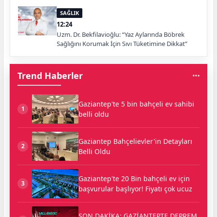
SAĞLIK
12:24
Uzm. Dr. Bekfilavioğlu: “Yaz Aylarında Böbrek
Sağlığını Korumak İçin Sıvı Tüketimine Dikkat”
Trend Haberler
Gaziantep'te 5 bin bahçeli ev sahibi
1
belli oldu
Gaziantep Bahçelievler'in Detayları
2
Belli Oldu
Gaziantep'te 20 Bin bahçeli ev için
3
başvurular başlıyor! Fiyatı çok ucuz
SON DAKİKA: GAZİANTEPTE DEPREM