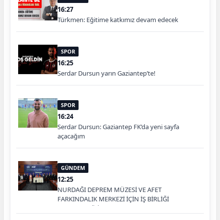
16:27
Türkmen: Eğitime katkımız devam edecek
SPOR
16:25
Serdar Dursun yarın Gaziantep’te!
SPOR
16:24
Serdar Dursun: Gaziantep FK’da yeni sayfa
açacağım
GÜNDEM
12:25
NURDAĞI DEPREM MÜZESİ VE AFET
FARKINDALIK MERKEZİ İÇİN İŞ BİRLİĞİ
PROTOKOLÜ İMZALANDI