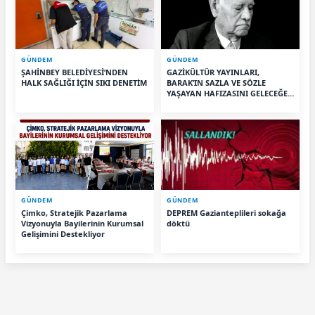
GÜNDEM
GÜNDEM
ŞAHİNBEY BELEDİYESİ’NDEN
GAZİKÜLTÜR YAYINLARI,
HALK SAĞLIĞI İÇİN SIKI DENETİM
BARAK’IN SAZLA VE SÖZLE
YAŞAYAN HAFIZASINI GELECEĞE
TAŞIYOR
GÜNDEM
GÜNDEM
Çimko, Stratejik Pazarlama
DEPREM Gazianteplileri sokağa
Vizyonuyla Bayilerinin Kurumsal
döktü
Gelişimini Destekliyor