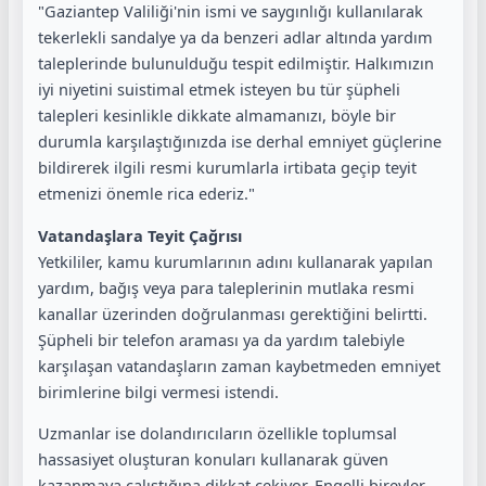
"Gaziantep Valiliği'nin ismi ve saygınlığı kullanılarak
tekerlekli sandalye ya da benzeri adlar altında yardım
taleplerinde bulunulduğu tespit edilmiştir. Halkımızın
iyi niyetini suistimal etmek isteyen bu tür şüpheli
talepleri kesinlikle dikkate almamanızı, böyle bir
durumla karşılaştığınızda ise derhal emniyet güçlerine
bildirerek ilgili resmi kurumlarla irtibata geçip teyit
etmenizi önemle rica ederiz."
Vatandaşlara Teyit Çağrısı
Yetkililer, kamu kurumlarının adını kullanarak yapılan
yardım, bağış veya para taleplerinin mutlaka resmi
kanallar üzerinden doğrulanması gerektiğini belirtti.
Şüpheli bir telefon araması ya da yardım talebiyle
karşılaşan vatandaşların zaman kaybetmeden emniyet
birimlerine bilgi vermesi istendi.
Uzmanlar ise dolandırıcıların özellikle toplumsal
hassasiyet oluşturan konuları kullanarak güven
kazanmaya çalıştığına dikkat çekiyor. Engelli bireyler,