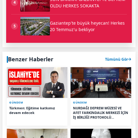
4
OLDU HERKES SOKAKTA
Gaziantep'te büyük heyecan! Herkes
5
20 Temmuz'u bekliyor
Benzer Haberler
Tümünü Gör
GÜNDEM
GÜNDEM
Türkmen: Eğitime katkımız
NURDAĞI DEPREM MÜZESİ VE
devam edecek
AFET FARKINDALIK MERKEZİ İÇİN
İŞ BİRLİĞİ PROTOKOLÜ
İMZALANDI