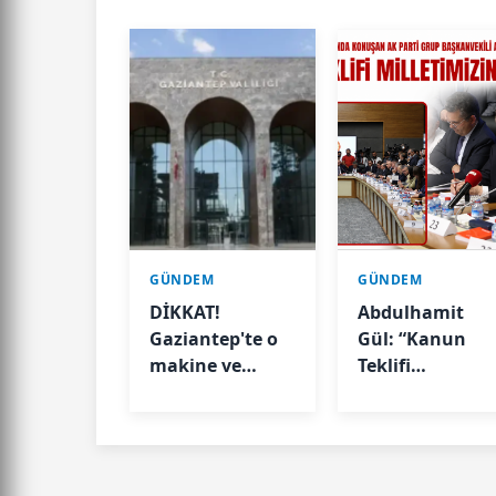
GÜNDEM
GÜNDEM
DİKKAT!
Abdulhamit
Gaziantep'te o
Gül: “Kanun
makine ve
Teklifi
aletleri
Milletimizin
kullanmak
Teklifidir”
Valilik kararıyla
geçici olarak