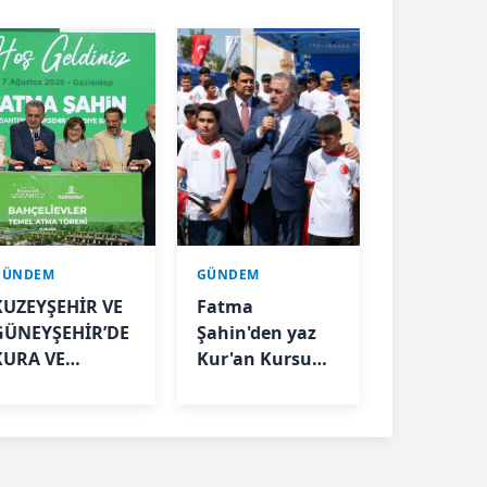
GÜNDEM
GÜNDEM
KUZEYŞEHİR VE
Fatma
GÜNEYŞEHİR’DE
Şahin'den yaz
KURA VE
Kur'an Kursu
TESLİMLER
öğrencilerine
YAPILDI,
bisiklet müjdesi
BAHÇELİEVLER’DE
5 BİN KONUTUN