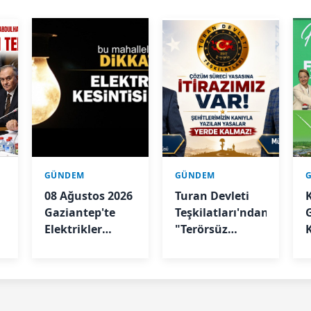
GÜNDEM
GÜNDEM
08 Ağustos 2026
Turan Devleti
Gaziantep'te
Teşkilatları'ndan
Elektrikler
"Terörsüz
Kesilecek
Türkiye"
Sürecine İlişkin
Açıklama