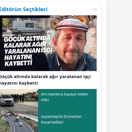
Editörün Seçtikleri
Göçük altında kalarak ağır yaralanan işçi
hayatını kaybetti
Ani manevra kazaya neden
oldu
Gaziantep’te Drone’dan
Kaçamadılar!