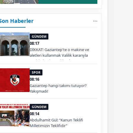
Son Haberler
GÜNDEM
08:17
DİKKAT! Gaziantep'te o makine ve
aletleri kullanmak Valilik kararıyla
geçici olarak yasaklandı
SPOR
08:16
Gaziantep hangi takımı tutuyor?
Yakışmadı!
GÜNDEM
08:14
Abdulhamit Gül: “Kanun Teklifi
Milletimizin Teklifidir”