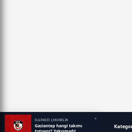
yasaklandı
×
İLGİNİZİ ÇEKEBİLİR
Gaziantep hangi takımı
Gaziantep Postası
Kategor
tutuyor? Yakışmadı!