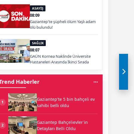
ASAYİŞ
08:09
Gaziantep'te şüpheli ölüm Yaşlı adam
ölü bulundu!
SAĞLIK
08:07
GAÜN Kornea Naklinde Üniversite
Hastaneleri Arasında İkinci Sırada
Trend Haberler
Gaziantep'te 5 bin bahçeli ev
1
sahibi belli oldu
Gaziantep Bahçelievler'in
2
Detayları Belli Oldu