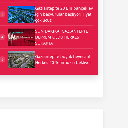
Gaziantep'te 20 Bin bahçeli ev
için başvurular başlıyor! Fiyatı
3
çok ucuz
SON DAKİKA: GAZİANTEPTE
DEPREM OLDU HERKES
4
SOKAKTA
Gaziantep'te büyük heyecan!
5
Herkes 20 Temmuz'u bekliyor