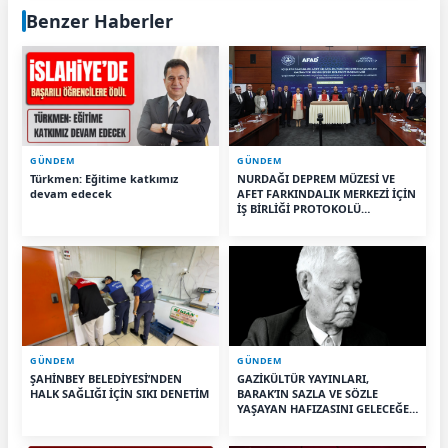
Benzer Haberler
GÜNDEM
GÜNDEM
Türkmen: Eğitime katkımız
NURDAĞI DEPREM MÜZESİ VE
devam edecek
AFET FARKINDALIK MERKEZİ İÇİN
İŞ BİRLİĞİ PROTOKOLÜ
İMZALANDI
GÜNDEM
GÜNDEM
ŞAHİNBEY BELEDİYESİ’NDEN
GAZİKÜLTÜR YAYINLARI,
HALK SAĞLIĞI İÇİN SIKI DENETİM
BARAK’IN SAZLA VE SÖZLE
YAŞAYAN HAFIZASINI GELECEĞE
TAŞIYOR