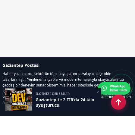
Gaziantep Postası
Haber yazılımımız, sektörün tüm ihtiyaçlarını karşılayacak şekilde
tasarlanmıştır. Yenilenen altyapısı ve modern temalarıyla okuyucularınıza
çağdaş bir deneyim sunar. Sistemimiz, haber sitesinde gerekli tüm modülleri
WhatsApp
İhbar Hattı
içerir. Siz içerik üretmeye odaklanırken, yazılımımız zamandan tasarruf sağlar
×
İLGİNİZİ ÇEKEBİLİR
ve süreçlerinizi kolaylaştırır. Etkili arayüzü sayesinde ziyaretçileriniz haberleri
Gaziantep'te 2 TIR'da 24 kilo
hızlı ve keyifle takip edebilir.
uyuşturucu
Kategoriler
GÜNDEM
EKONOMİ