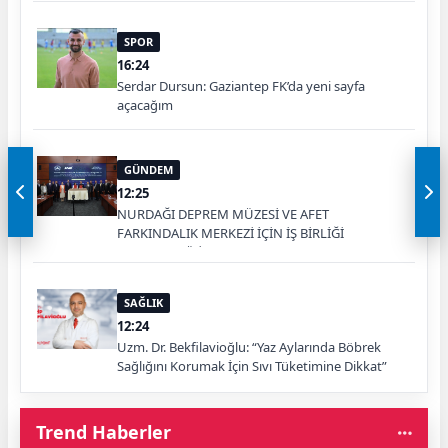
SPOR
16:24
Serdar Dursun: Gaziantep FK’da yeni sayfa
açacağım
GÜNDEM
12:25
NURDAĞI DEPREM MÜZESİ VE AFET
FARKINDALIK MERKEZİ İÇİN İŞ BİRLİĞİ
PROTOKOLÜ İMZALANDI
SAĞLIK
12:24
Uzm. Dr. Bekfilavioğlu: “Yaz Aylarında Böbrek
Sağlığını Korumak İçin Sıvı Tüketimine Dikkat”
Trend Haberler