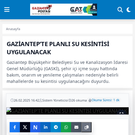
Anasayfa
GAZİANTEP’TE PLANLI SU KESİNTİSİ
UYGULANACAK
Gaziantep Büyükşehir Belediyesi Su ve Kanalizasyon İdaresi
Genel Müdürlüğü (GASKİ), şehir içi içme suyu hattında
bakım, onarım ve yenileme çalışmaları nedeniyle belirli
mahallelerde su kesintisi uygulanacağını duyurdu.
26.02.2025 16:42
Sistem Yöneticisi
26 okuma
Okuma Süresi: 1 dk
N