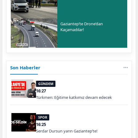
Gaziantep’te Drone’dan
Kaçamadılar!
Son Haberler
GÜNDEM
16:27
Türkmen: Eğitime katkımız devam edecek
SPOR
16:25
Serdar Dursun yarın Gaziantep’te!