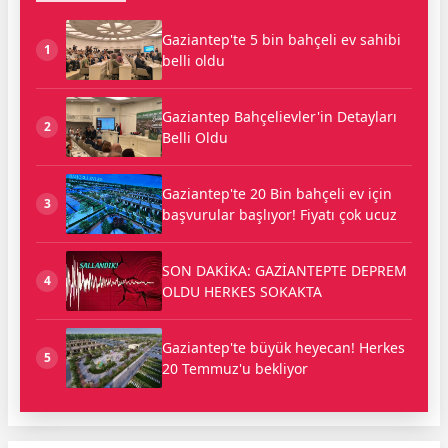
Gaziantep'te 5 bin bahçeli ev sahibi
1
belli oldu
Gaziantep Bahçelievler'in Detayları
2
Belli Oldu
Gaziantep'te 20 Bin bahçeli ev için
3
başvurular başlıyor! Fiyatı çok ucuz
SON DAKİKA: GAZİANTEPTE DEPREM
4
OLDU HERKES SOKAKTA
Gaziantep'te büyük heyecan! Herkes
5
20 Temmuz'u bekliyor