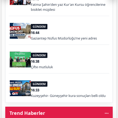
Fatma Şahin'den yaz Kur'an Kursu öğrencilerine
bisiklet müjdesi
GÜNDEM
16:44
Gaziantep Nüfus Müdürlüğü’ne yeni adres
GÜNDEM
16:38
Çifte mutluluk
GÜNDEM
16:33
Kuzeyşehir- Güneyşehir kura sonuçları belli oldu
Trend Haberler