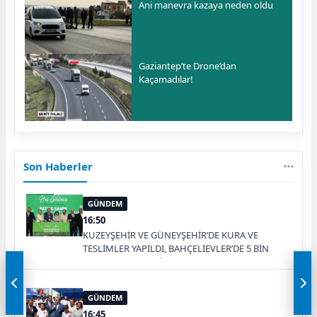
Ani manevra kazaya neden oldu
Gaziantep’te Drone’dan
Kaçamadılar!
Son Haberler
GÜNDEM
16:50
KUZEYŞEHİR VE GÜNEYŞEHİR’DE KURA VE
TESLİMLER YAPILDI, BAHÇELİEVLER’DE 5 BİN
KONUTUN TEMELİ ATILDI
GÜNDEM
16:45