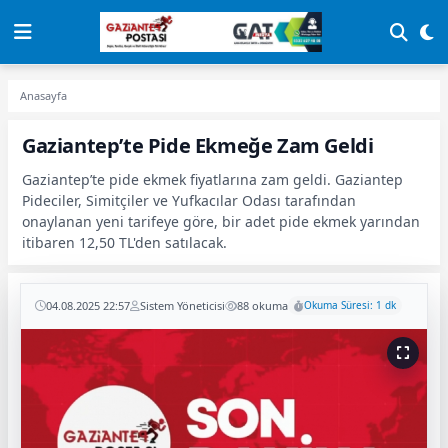
Anasayfa
Gaziantep’te Pide Ekmeğe Zam Geldi
Gaziantep’te pide ekmek fiyatlarına zam geldi. Gaziantep
Pideciler, Simitçiler ve Yufkacılar Odası tarafından
onaylanan yeni tarifeye göre, bir adet pide ekmek yarından
itibaren 12,50 TL'den satılacak.
04.08.2025 22:57
Sistem Yöneticisi
88 okuma
Okuma Süresi: 1 dk