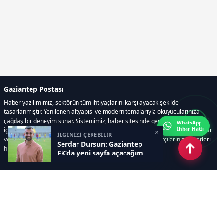
Gaziantep Postası
Haber yazılımımız, sektörün tüm ihtiyaçlarını karşılayacak şekilde
tasarlanmıştır. Yenilenen altyapısı ve modern temalarıyla okuyucularınıza
çağdaş bir deneyim sunar. Sistemimiz, haber sitesinde gerekli tüm modülleri
WhatsApp
İhbar Hattı
içerir. Siz içerik üretmeye odaklanırken, yazılımımız zamandan tasarruf sağlar
×
İLGİNİZİ ÇEKEBİLİR
ve süreçlerinizi kolaylaştırır. Etkili arayüzü sayesinde ziyaretçileriniz haberleri
Serdar Dursun: Gaziantep
hızlı ve keyifle takip edebilir.
FK’da yeni sayfa açacağım
Kategoriler
GÜNDEM
EKONOMİ
SİYASET
ASAYİŞ