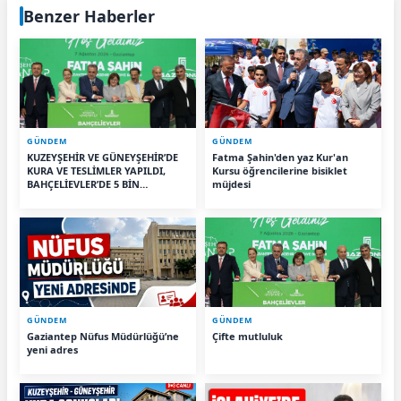
Benzer Haberler
GÜNDEM
GÜNDEM
KUZEYŞEHİR VE GÜNEYŞEHİR’DE
Fatma Şahin'den yaz Kur'an
KURA VE TESLİMLER YAPILDI,
Kursu öğrencilerine bisiklet
BAHÇELİEVLER’DE 5 BİN
müjdesi
KONUTUN TEMELİ ATILDI
GÜNDEM
GÜNDEM
Gaziantep Nüfus Müdürlüğü’ne
Çifte mutluluk
yeni adres