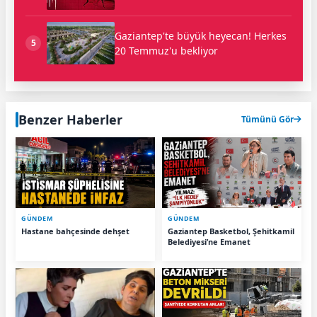
Gaziantep'te büyük heyecan! Herkes
5
20 Temmuz'u bekliyor
Benzer Haberler
Tümünü Gör
GÜNDEM
GÜNDEM
Hastane bahçesinde dehşet
Gaziantep Basketbol, Şehitkamil
Belediyesi’ne Emanet