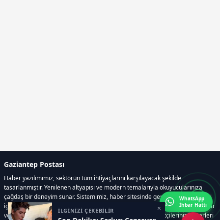
Gaziantep Postası
Haber yazılımımız, sektörün tüm ihtiyaçlarını karşılayacak şekilde
tasarlanmıştır. Yenilenen altyapısı ve modern temalarıyla okuyucularınıza
çağdaş bir deneyim sunar. Sistemimiz, haber sitesinde gerekli tüm modülleri
WhatsApp
İhbar Hattı
içerir. Siz içerik üretmeye odaklanırken, yazılımımız zamandan tasarruf sağlar
×
İLGİNİZİ ÇEKEBİLİR
ve süreçlerinizi kolaylaştırır. Etkili arayüzü sayesinde ziyaretçileriniz haberleri