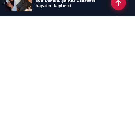
Son Dakika: Şarkıcı Cansever
hızlı ve keyifle takip edebilir.
hayatını kaybetti
Kategoriler
GÜNDEM
EKONOMİ
SİYASET
ASAYİŞ
SPOR
SAĞLIK
EĞİTİM
MAGAZİN
KİTAP
POLİTİKA
DÜNYA
TEKNOLOJİ
KÜLTÜR SANAT
YAŞAM
Sayfalar
ÇEREZ POLİTİKASI
GİZLİLİK POLİTİKASI
HAKKIMIZDA
KÜNYE
İletişim