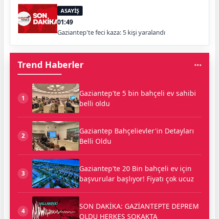
ASAYİŞ
01:49
Gaziantep'te feci kaza: 5 kişi yaralandı
Trend Haberler
Gaziantep'te 5 bin bahçeli ev sahibi
1
belli oldu
Gaziantep Bahçelievler'in Detayları
2
Belli Oldu
Gaziantep'te 20 Bin bahçeli ev için
3
başvurular başlıyor! Fiyatı çok ucuz
SON DAKİKA: GAZİANTEPTE DEPREM
4
OLDU HERKES SOKAKTA