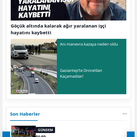
Göçük altında kalarak ağır yaralanan işçi
hayatını kaybetti
Ani manevra kazaya neden oldu
Gaziantep’te Drone’dan
Kaçamadılar!
Son Haberler
GÜNDEM