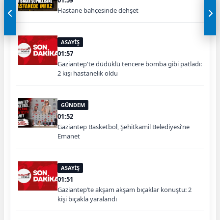
01:59
Hastane bahçesinde dehşet
ASAYİŞ
01:57
Gaziantep'te düdüklü tencere bomba gibi patladı:
2 kişi hastanelik oldu
GÜNDEM
01:52
Gaziantep Basketbol, Şehitkamil Belediyesi’ne
Emanet
ASAYİŞ
01:51
Gaziantep’te akşam akşam bıçaklar konuştu: 2
kişi bıçakla yaralandı