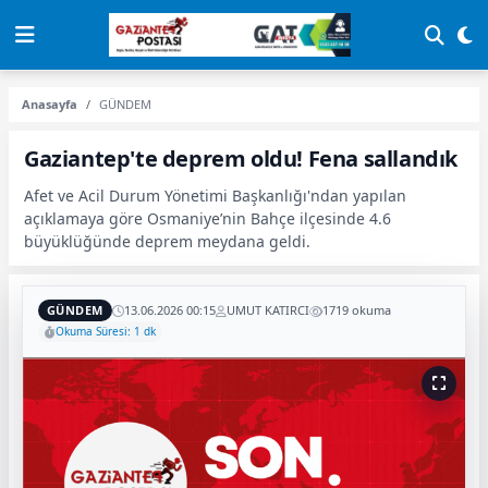
Anasayfa
GÜNDEM
Gaziantep'te deprem oldu! Fena sallandık
Afet ve Acil Durum Yönetimi Başkanlığı'ndan yapılan
açıklamaya göre Osmaniye’nin Bahçe ilçesinde 4.6
büyüklüğünde deprem meydana geldi.
GÜNDEM
13.06.2026 00:15
UMUT KATIRCI
1719 okuma
Okuma Süresi: 1 dk