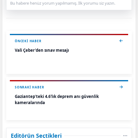
Bu habere henüz yorum yapılmamış. İlk yorumu siz yazın.
ÖNCEKI HABER
Vali Çeber’den sınav mesajı
SONRAKI HABER
Gaziantep'teki 4.6'lık deprem anı güvenlik
kameralarında
Editörün Seçtikleri