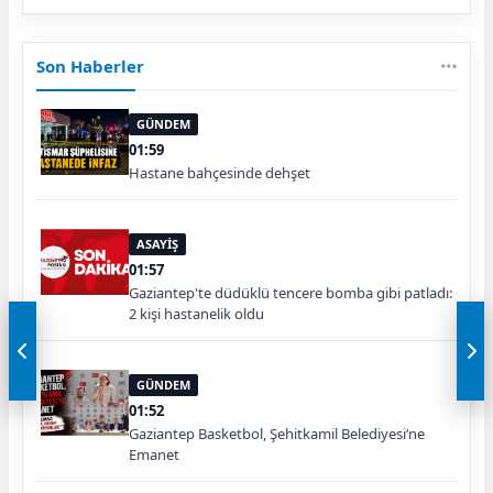
Son Haberler
GÜNDEM
01:59
Hastane bahçesinde dehşet
ASAYİŞ
01:57
Gaziantep'te düdüklü tencere bomba gibi patladı:
2 kişi hastanelik oldu
GÜNDEM
01:52
Gaziantep Basketbol, Şehitkamil Belediyesi’ne
Emanet