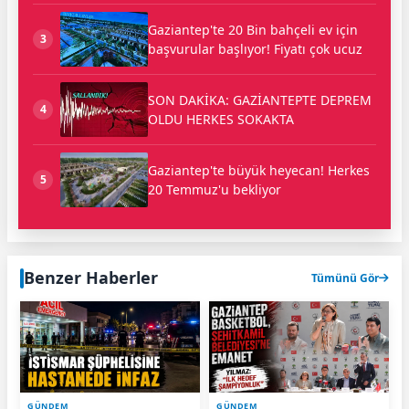
Gaziantep'te 20 Bin bahçeli ev için
3
başvurular başlıyor! Fiyatı çok ucuz
SON DAKİKA: GAZİANTEPTE DEPREM
4
OLDU HERKES SOKAKTA
Gaziantep'te büyük heyecan! Herkes
5
20 Temmuz'u bekliyor
Benzer Haberler
Tümünü Gör
GÜNDEM
GÜNDEM