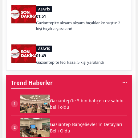
ASAYİŞ
01:51
Gaziantep’te akşam akşam bıçaklar konuştu: 2
kişi bıçakla yaralandı
ASAYİŞ
01:49
Gaziantep'te feci kaza: 5 kişi yaralandı
Trend Haberler
Gaziantep'te 5 bin bahçeli ev sahibi
1
belli oldu
Gaziantep Bahçelievler'in Detayları
2
Belli Oldu