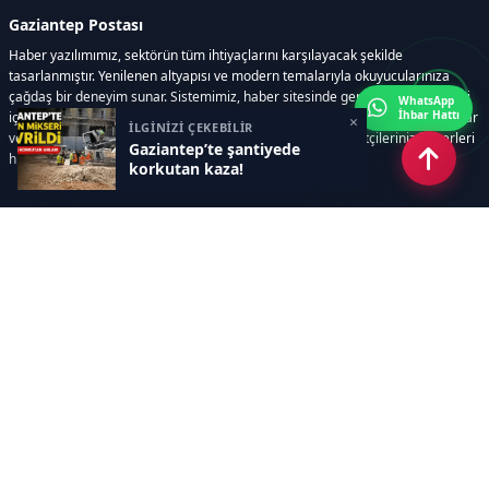
Gaziantep Postası
Haber yazılımımız, sektörün tüm ihtiyaçlarını karşılayacak şekilde
tasarlanmıştır. Yenilenen altyapısı ve modern temalarıyla okuyucularınıza
çağdaş bir deneyim sunar. Sistemimiz, haber sitesinde gerekli tüm modülleri
WhatsApp
İhbar Hattı
içerir. Siz içerik üretmeye odaklanırken, yazılımımız zamandan tasarruf sağlar
×
İLGİNİZİ ÇEKEBİLİR
ve süreçlerinizi kolaylaştırır. Etkili arayüzü sayesinde ziyaretçileriniz haberleri
Gaziantep’te şantiyede
hızlı ve keyifle takip edebilir.
korkutan kaza!
Kategoriler
GÜNDEM
EKONOMİ
SİYASET
ASAYİŞ
SPOR
SAĞLIK
EĞİTİM
MAGAZİN
KİTAP
POLİTİKA
DÜNYA
TEKNOLOJİ
KÜLTÜR SANAT
YAŞAM