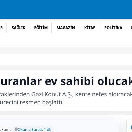
OR
SAĞLIK
EĞİTİM
MAGAZİN
KİTAP
POLİTİKA
uranlar ev sahibi oluca
aklerinden Gazi Konut A.Ş., kente nefes aldıracak
sürecini resmen başlattı.
 okuma
Okuma Süresi: 1 dk