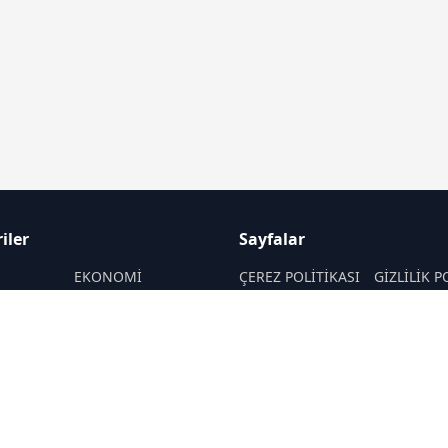
iler
Sayfalar
M
EKONOMİ
ÇEREZ POLİTİKASI
GİZLİLİK P
ASAYİŞ
HAKKIMIZDA
KÜNYE
SAĞLIK
İletişim
MAGAZİN
RSS
Sitemap
POLİTİKA
TEKNOLOJİ