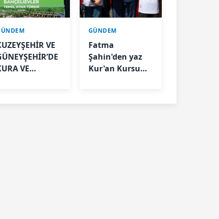
GÜNDEM
GÜNDEM
KUZEYŞEHİR VE
Fatma
GÜNEYŞEHİR’DE
Şahin'den yaz
KURA VE
Kur'an Kursu
TESLİMLER
öğrencilerine
YAPILDI,
bisiklet müjdesi
BAHÇELİEVLER’DE
5 BİN KONUTUN
TEMELİ ATILDI