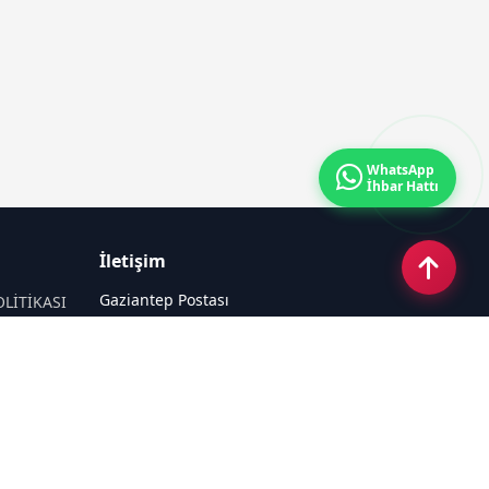
WhatsApp
İhbar Hattı
İletişim
Gaziantep Postası
OLİTİKASI
Güneş Mahallesi 87022 Nolu Sokak No:
44 Şahinbey / GAZİANTEP
Email:
tayfun_antep@hotmail.com
Tel:
05050312727
Sosyal Medya