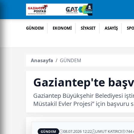
GÜNDEM
EKONOMİ
SİYASET
ASAYİŞ
SP
Anasayfa
GÜNDEM
Gaziantep'te başv
Gaziantep Büyükşehir Belediyesi iştir
Müstakil Evler Projesi” için başvuru 
08.07.2026 12:22
UMUT KATIRCI
744
GÜNDEM