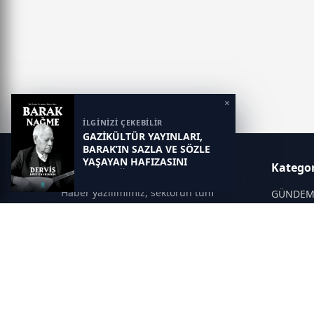
×
İLGİNİZİ ÇEKEBİLİR
GAZİKÜLTÜR YAYINLARI,
BARAK’IN SAZLA VE SÖZLE
YAŞAYAN HAFIZASINI
Gaziantep Postası
Kategor
GELECEĞE TAŞIYOR
Haber yazılımımız, sektörün tüm
GÜNDE
ihtiyaçlarını karşılayacak şekilde
SİYASET
tasarlanmıştır. Yenilenen altyapısı ve
modern temalarıyla okuyucularınıza
SPOR
çağdaş bir deneyim sunar. Sistemimiz,
EĞİTİM
haber sitesinde gerekli tüm modülleri
KİTAP
içerir. Siz içerik üretmeye odaklanırken,
yazılımımız zamandan tasarruf sağlar
DÜNYA