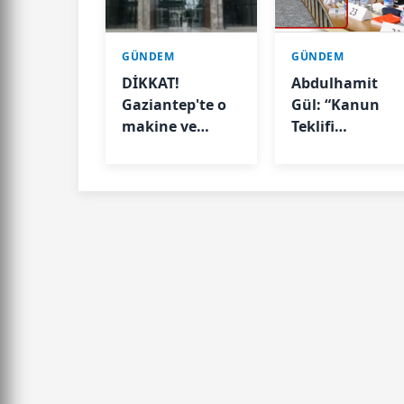
GÜNDEM
GÜNDEM
DİKKAT!
Abdulhamit
Gaziantep'te o
Gül: “Kanun
makine ve
Teklifi
aletleri
Milletimizin
kullanmak
Teklifidir”
Valilik kararıyla
geçici olarak
yasaklandı