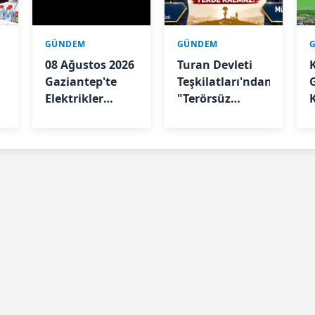
GÜNDEM
GÜNDEM
08 Ağustos 2026
Turan Devleti
Gaziantep'te
Teşkilatları'ndan
Elektrikler
"Terörsüz
Kesilecek
Türkiye"
Sürecine İlişkin
Açıklama