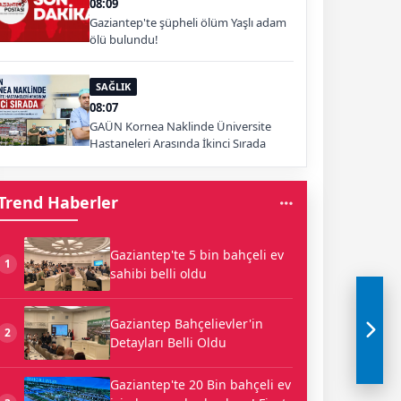
08:09
Gaziantep'te şüpheli ölüm Yaşlı adam
ölü bulundu!
SAĞLIK
08:07
GAÜN Kornea Naklinde Üniversite
Hastaneleri Arasında İkinci Sırada
Trend Haberler
Gaziantep'te 5 bin bahçeli ev
1
sahibi belli oldu
Gaziantep Bahçelievler'in
2
Detayları Belli Oldu
Gaziantep'te 20 Bin bahçeli ev