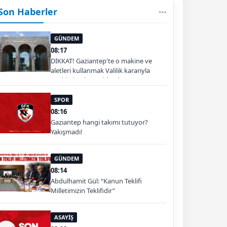
Son Haberler
GÜNDEM
08:17
DİKKAT! Gaziantep'te o makine ve
aletleri kullanmak Valilik kararıyla
geçici olarak yasaklandı
SPOR
08:16
Gaziantep hangi takımı tutuyor?
Yakışmadı!
GÜNDEM
08:14
Abdulhamit Gül: “Kanun Teklifi
Milletimizin Teklifidir”
ASAYİŞ