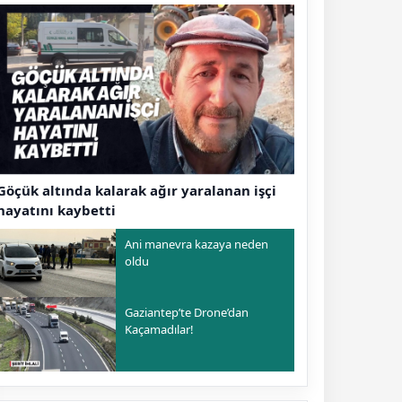
Göçük altında kalarak ağır yaralanan işçi
hayatını kaybetti
Ani manevra kazaya neden
oldu
Gaziantep’te Drone’dan
Kaçamadılar!