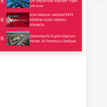
için başvurular başlıyor! Fiyatı
3
çok ucuz
SON DAKİKA: GAZİANTEPTE
DEPREM OLDU HERKES
4
SOKAKTA
Gaziantep'te büyük heyecan!
5
Herkes 20 Temmuz'u bekliyor