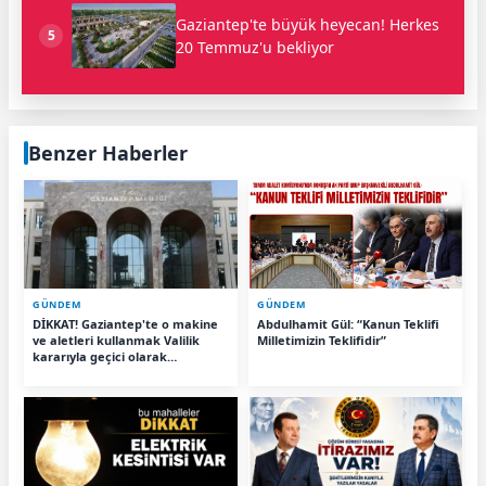
Gaziantep'te büyük heyecan! Herkes
5
20 Temmuz'u bekliyor
Benzer Haberler
GÜNDEM
GÜNDEM
DİKKAT! Gaziantep'te o makine
Abdulhamit Gül: “Kanun Teklifi
ve aletleri kullanmak Valilik
Milletimizin Teklifidir”
kararıyla geçici olarak
yasaklandı