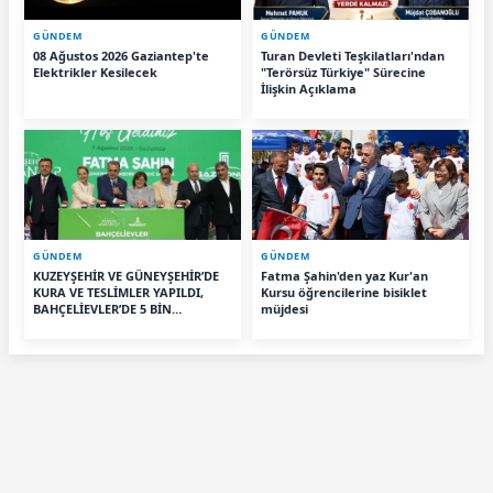
GÜNDEM
GÜNDEM
08 Ağustos 2026 Gaziantep'te
Turan Devleti Teşkilatları'ndan
Elektrikler Kesilecek
"Terörsüz Türkiye" Sürecine
İlişkin Açıklama
GÜNDEM
GÜNDEM
KUZEYŞEHİR VE GÜNEYŞEHİR’DE
Fatma Şahin'den yaz Kur'an
KURA VE TESLİMLER YAPILDI,
Kursu öğrencilerine bisiklet
BAHÇELİEVLER’DE 5 BİN
müjdesi
KONUTUN TEMELİ ATILDI