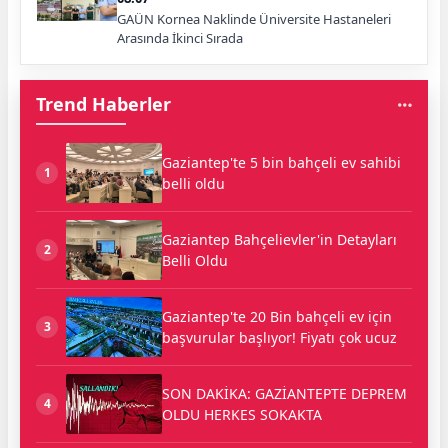
GAÜN Kornea Naklinde Üniversite Hastaneleri
Arasında İkinci Sırada
Trend Haberler
Gaziantep'te 5 bin bahçeli ev sahibi
1
belli oldu
Gaziantep Bahçelievler'in Detayları
2
Belli Oldu
Gaziantep'te 20 Bin bahçeli ev için
3
başvurular başlıyor! Fiyatı çok ucuz
SON DAKİKA: GAZİANTEPTE DEPREM
4
OLDU HERKES SOKAKTA