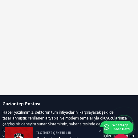
Gaziantep Postası
Haber yazılımımız, sektörün tüm ihtiyaçlarını karşılayacak şekilde
tasarlanmıştır. Yenilenen altyapısı ve modern temalarıyla okuyucularınıza
çağdaş bir deneyim sunar. Sistemimiz, haber sitesinde gerekli tüm modülleri
WhatsApp
İhbar Hattı
içerir. Siz içerik üretmeye odaklanırken, yazılımımız zamandan tasarruf sağlar
×
İLGİNİZİ ÇEKEBİLİR
ve süreçlerinizi kolaylaştırır. Etkili arayüzü sayesinde ziyaretçileriniz haberleri