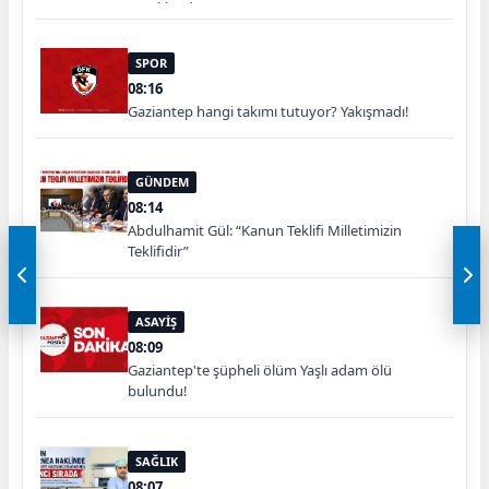
yasaklandı
SPOR
08:16
Gaziantep hangi takımı tutuyor? Yakışmadı!
GÜNDEM
08:14
Abdulhamit Gül: “Kanun Teklifi Milletimizin
Teklifidir”
ASAYİŞ
08:09
Gaziantep'te şüpheli ölüm Yaşlı adam ölü
bulundu!
SAĞLIK
08:07