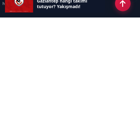
Gaziantep hangi takımı
hızlı ve keyifle takip edebilir.
tutuyor? Yakışmadı!
Kategoriler
GÜNDEM
EKONOMİ
SİYASET
ASAYİŞ
SPOR
SAĞLIK
EĞİTİM
MAGAZİN
KİTAP
POLİTİKA
DÜNYA
TEKNOLOJİ
KÜLTÜR SANAT
YAŞAM
Sayfalar
ÇEREZ POLİTİKASI
GİZLİLİK POLİTİKASI
HAKKIMIZDA
KÜNYE