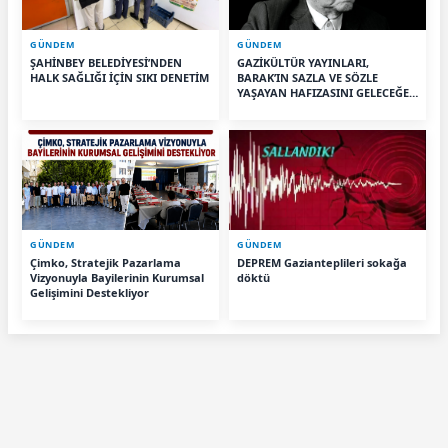
GÜNDEM
GÜNDEM
ŞAHİNBEY BELEDİYESİ’NDEN
GAZİKÜLTÜR YAYINLARI,
HALK SAĞLIĞI İÇİN SIKI DENETİM
BARAK’IN SAZLA VE SÖZLE
YAŞAYAN HAFIZASINI GELECEĞE
TAŞIYOR
GÜNDEM
GÜNDEM
Çimko, Stratejik Pazarlama
DEPREM Gazianteplileri sokağa
Vizyonuyla Bayilerinin Kurumsal
döktü
Gelişimini Destekliyor