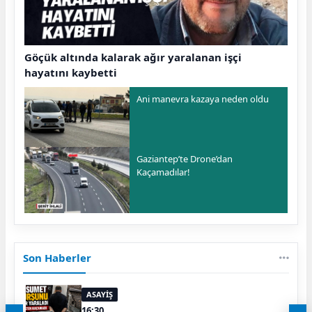
Göçük altında kalarak ağır yaralanan işçi
hayatını kaybetti
Ani manevra kazaya neden oldu
Gaziantep’te Drone’dan
Kaçamadılar!
Son Haberler
ASAYİŞ
16:30