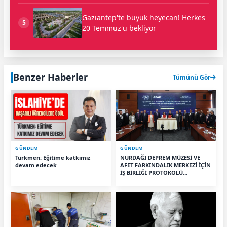
Gaziantep'te büyük heyecan! Herkes
5
20 Temmuz'u bekliyor
Benzer Haberler
Tümünü Gör
GÜNDEM
GÜNDEM
Türkmen: Eğitime katkımız
NURDAĞI DEPREM MÜZESİ VE
devam edecek
AFET FARKINDALIK MERKEZİ İÇİN
İŞ BİRLİĞİ PROTOKOLÜ
İMZALANDI