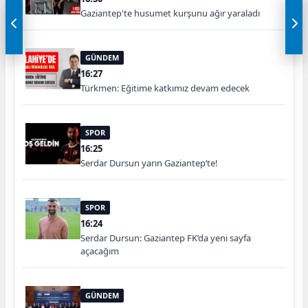
Gaziantep'te husumet kurşunu ağır yaraladı
GÜNDEM
16:27
Türkmen: Eğitime katkımız devam edecek
SPOR
16:25
Serdar Dursun yarın Gaziantep’te!
SPOR
16:24
Serdar Dursun: Gaziantep FK’da yeni sayfa
açacağım
GÜNDEM