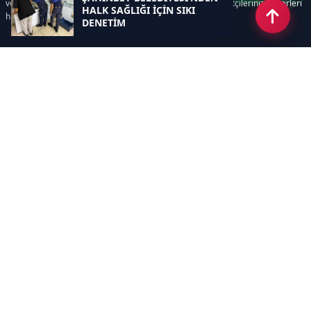
ve süreçlerinizi kolaylaştırır. Etkili arayüzü sayesinde ziyaretçileriniz haberleri
HALK SAĞLIĞI İÇİN SIKI
hızlı ve keyifle takip edebilir.
DENETİM
Kategoriler
GÜNDEM
EKONOMİ
SİYASET
ASAYİŞ
SPOR
SAĞLIK
EĞİTİM
MAGAZİN
KİTAP
POLİTİKA
DÜNYA
TEKNOLOJİ
KÜLTÜR SANAT
YAŞAM
Sayfalar
ÇEREZ POLİTİKASI
GİZLİLİK POLİTİKASI
HAKKIMIZDA
KÜNYE