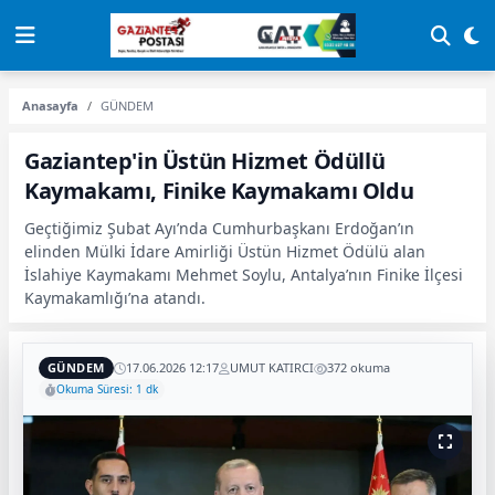
Anasayfa
GÜNDEM
Gaziantep'in Üstün Hizmet Ödüllü
Kaymakamı, Finike Kaymakamı Oldu
Geçtiğimiz Şubat Ayı’nda Cumhurbaşkanı Erdoğan’ın
elinden Mülki İdare Amirliği Üstün Hizmet Ödülü alan
İslahiye Kaymakamı Mehmet Soylu, Antalya’nın Finike İlçesi
Kaymakamlığı’na atandı.
GÜNDEM
17.06.2026 12:17
UMUT KATIRCI
372 okuma
Okuma Süresi: 1 dk