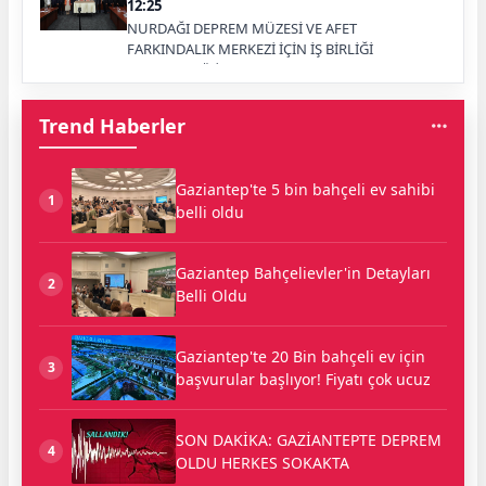
12:25
NURDAĞI DEPREM MÜZESİ VE AFET
FARKINDALIK MERKEZİ İÇİN İŞ BİRLİĞİ
PROTOKOLÜ İMZALANDI
Trend Haberler
Gaziantep'te 5 bin bahçeli ev sahibi
1
belli oldu
Gaziantep Bahçelievler'in Detayları
2
Belli Oldu
Gaziantep'te 20 Bin bahçeli ev için
3
başvurular başlıyor! Fiyatı çok ucuz
SON DAKİKA: GAZİANTEPTE DEPREM
4
OLDU HERKES SOKAKTA