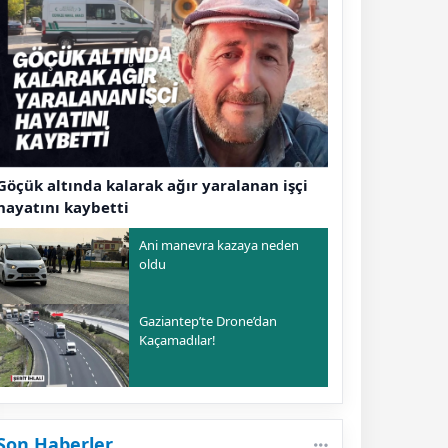
Göçük altında kalarak ağır yaralanan işçi
hayatını kaybetti
Ani manevra kazaya neden
oldu
Gaziantep’te Drone’dan
Kaçamadılar!
Son Haberler