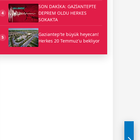
SON DAKİKA: GAZİANTEPTE
DEPREM OLDU HERKES
4
SOKAKTA
Gaziantep'te büyük heyecan!
5
Herkes 20 Temmuz'u bekliyor