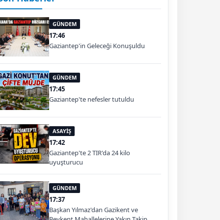
GÜNDEM
17:46
Gaziantep'in Geleceği Konuşuldu
GÜNDEM
17:45
Gaziantep'te nefesler tutuldu
ASAYİŞ
17:42
Gaziantep'te 2 TIR'da 24 kilo
uyuşturucu
GÜNDEM
17:37
Başkan Yılmaz'dan Gazikent ve
Beykent Mahallelerine Yakın Takip