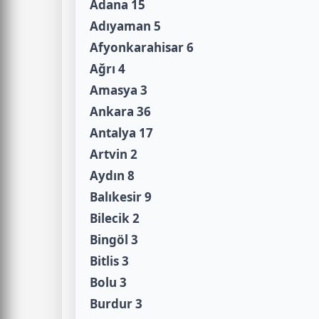
Adana 15
Adıyaman 5
Afyonkarahisar 6
Ağrı 4
Amasya 3
Ankara 36
Antalya 17
Artvin 2
Aydın 8
Balıkesir 9
Bilecik 2
Bingöl 3
Bitlis 3
Bolu 3
Burdur 3