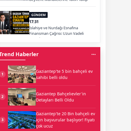
GÜNDEM
17:31
İslahiye ve Nurdağı Esnafına
Finansman Çağrısı: Uzun Vadeli
Destek Şart
Trend Haberler
Gaziantep'te 5 bin bahçeli ev
1
sahibi belli oldu
Gaziantep Bahçelievler'in
2
Detayları Belli Oldu
Gaziantep'te 20 Bin bahçeli ev
için başvurular başlıyor! Fiyatı
3
çok ucuz