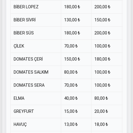
BİBER LOPEZ
180,00 ₺
200,00 ₺
KİL
BİBER SİVRİ
130,00 ₺
150,00 ₺
KİL
BİBER SÜS
180,00 ₺
200,00 ₺
KİL
ÇİLEK
70,00 ₺
100,00 ₺
KİL
DOMATES ÇERİ
150,00 ₺
180,00 ₺
KİL
DOMATES SALKIM
80,00 ₺
100,00 ₺
KİL
DOMATES SERA
70,00 ₺
100,00 ₺
KİL
ELMA
40,00 ₺
80,00 ₺
KİL
GREYFURT
15,00 ₺
20,00 ₺
KİL
HAVUÇ
13,00 ₺
18,00 ₺
KİL