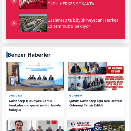
4
OLDU HERKES SOKAKTA
Gaziantep'te büyük heyecan! Herkes
5
20 Temmuz'u bekliyor
Benzer Haberler
GÜNDEM
GÜNDEM
Gaziantep iş dünyası kamu
Şahin: Gaziantep İçin Acil Destek
bankalarının genel müdürleriyle
Ödeneği Tahsis Edildi
buluştu