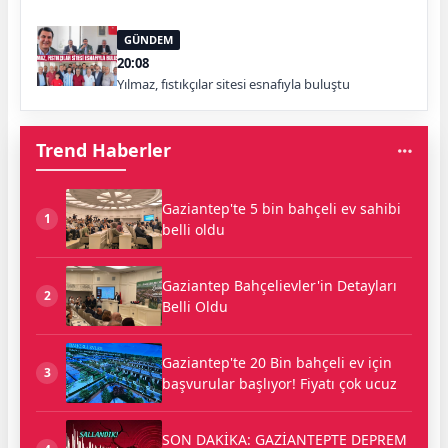
GÜNDEM
20:08
Yılmaz, fıstıkçılar sitesi esnafıyla buluştu
Trend Haberler
Gaziantep'te 5 bin bahçeli ev sahibi
1
belli oldu
Gaziantep Bahçelievler'in Detayları
2
Belli Oldu
Gaziantep'te 20 Bin bahçeli ev için
3
başvurular başlıyor! Fiyatı çok ucuz
SON DAKİKA: GAZİANTEPTE DEPREM