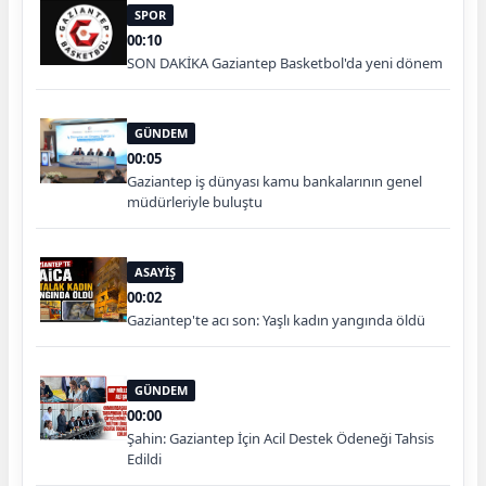
SPOR
00:10
SON DAKİKA Gaziantep Basketbol'da yeni dönem
GÜNDEM
00:05
Gaziantep iş dünyası kamu bankalarının genel
müdürleriyle buluştu
ASAYİŞ
00:02
Gaziantep'te acı son: Yaşlı kadın yangında öldü
GÜNDEM
00:00
Şahin: Gaziantep İçin Acil Destek Ödeneği Tahsis
Edildi