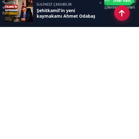
İhbar Hattı
içerir. Siz içerik üretmeye odaklanırken, yazılımımız zamandan tasarruf sağlar
×
İLGİNİZİ ÇEKEBİLİR
ve süreçlerinizi kolaylaştırır. Etkili arayüzü sayesinde ziyaretçileriniz haberleri
Şehitkamil'in yeni
hızlı ve keyifle takip edebilir.
kaymakamı Ahmet Odabaş
Kategoriler
GÜNDEM
EKONOMİ
SİYASET
ASAYİŞ
SPOR
SAĞLIK
EĞİTİM
MAGAZİN
KİTAP
POLİTİKA
DÜNYA
TEKNOLOJİ
KÜLTÜR SANAT
YAŞAM
Sayfalar
ÇEREZ POLİTİKASI
GİZLİLİK POLİTİKASI