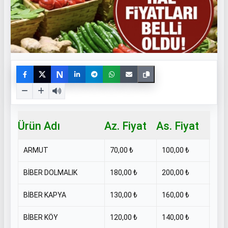
N
Ürün Adı
Az. Fiyat
As. Fiyat
Bir
ARMUT
70,00 ₺
100,00 ₺
KİL
BİBER DOLMALIK
180,00 ₺
200,00 ₺
KİL
BİBER KAPYA
130,00 ₺
160,00 ₺
KİL
BİBER KÖY
120,00 ₺
140,00 ₺
KİL