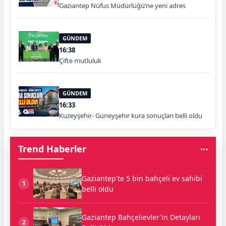
Gaziantep Nüfus Müdürlüğü’ne yeni adres
GÜNDEM
16:38
Çifte mutluluk
GÜNDEM
16:33
Kuzeyşehir- Güneyşehir kura sonuçları belli oldu
Trend Haberler
Gaziantep'te 5 bin bahçeli ev sahibi
1
belli oldu
Gaziantep Bahçelievler'in Detayları
2