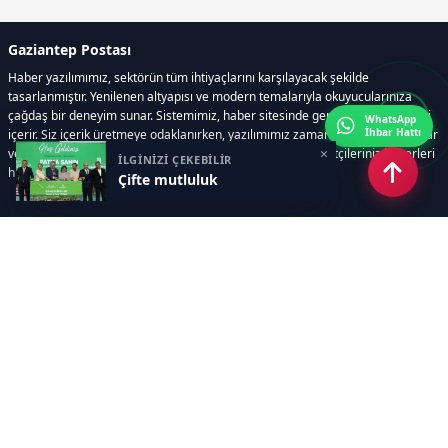
Gaziantep Postası
Haber yazılımımız, sektörün tüm ihtiyaçlarını karşılayacak şekilde
tasarlanmıştır. Yenilenen altyapısı ve modern temalarıyla okuyucularınıza
çağdaş bir deneyim sunar. Sistemimiz, haber sitesinde gerekli tüm modülleri
WhatsApp
İhbar Hattı
içerir. Siz içerik üretmeye odaklanırken, yazılımımız zamandan tasarruf sağlar
×
ve süreçlerinizi kolaylaştırır. Etkili arayüzü sayesinde ziyaretçileriniz haberleri
İLGİNİZİ ÇEKEBİLİR
hızlı ve keyifle takip edebilir.
Çifte mutluluk
Kategoriler
GÜNDEM
EKONOMİ
SİYASET
ASAYİŞ
SPOR
SAĞLIK
EĞİTİM
MAGAZİN
KİTAP
POLİTİKA
DÜNYA
TEKNOLOJİ