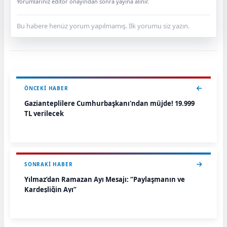
Yorumlarınız editör onayından sonra yayına alınır.
Bu habere henüz yorum yapılmamış. İlk yorumu siz yazın.
ÖNCEKI HABER
Gazianteplilere Cumhurbaşkanı'ndan müjde! 19.999
TL verilecek
SONRAKI HABER
Yılmaz’dan Ramazan Ayı Mesajı: “Paylaşmanın ve
Kardeşliğin Ayı”