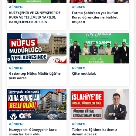
GÜNDEM
GÜNDEM
KUZEYŞEHİR VE GÜNEYŞEHİR’DE
Fatma Şahin'den yaz Kur'an
KURA VE TESLİMLER YAPILDI,
Kursu öğrencilerine bisiklet
BAHÇELİEVLER’DE 5 BİN
müjdesi
KONUTUN TEMELİ ATILDI
GÜNDEM
GÜNDEM
Gaziantep Nüfus Müdürlüğü’ne
Çifte mutluluk
yeni adres
GÜNDEM
GÜNDEM
Kuzeyşehir- Güneyşehir kura
Türkmen: Eğitime katkımız
sonuçları belli oldu
devam edecek