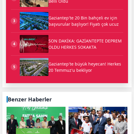
Belli Oldu
Gaziantep'te 20 Bin bahçeli ev için
3
başvurular başlıyor! Fiyatı çok ucuz
SON DAKİKA: GAZİANTEPTE DEPREM
4
OLDU HERKES SOKAKTA
Gaziantep'te büyük heyecan! Herkes
5
20 Temmuz'u bekliyor
Benzer Haberler