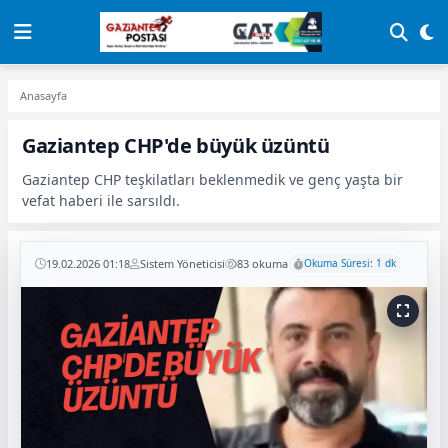
Anasayfa
Gaziantep CHP'de büyük üzüntü
Gaziantep CHP teşkilatları beklenmedik ve genç yaşta bir
vefat haberi ile sarsıldı.
19.02.2026 01:18
Sistem Yöneticisi
83 okuma
Okuma Süresi: 1 dk