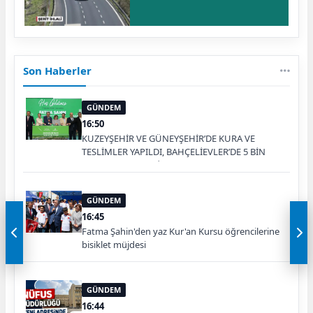
Son Haberler
GÜNDEM
16:50
KUZEYŞEHİR VE GÜNEYŞEHİR’DE KURA VE
TESLİMLER YAPILDI, BAHÇELİEVLER’DE 5 BİN
KONUTUN TEMELİ ATILDI
GÜNDEM
16:45
Fatma Şahin'den yaz Kur'an Kursu öğrencilerine
bisiklet müjdesi
GÜNDEM
16:44