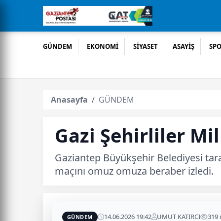
GÜNDEM
EKONOMİ
SİYASET
ASAYİŞ
SP
Anasayfa
GÜNDEM
Gazi Şehirliler M
Gaziantep Büyükşehir Belediyesi tara
maçını omuz omuza beraber izledi.
14.06.2026 19:42
UMUT KATIRCI
319
GÜNDEM