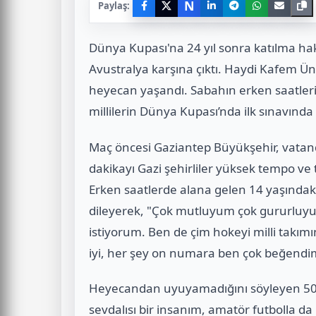
N
Paylaş:
Dünya Kupası'na 24 yıl sonra katılma hak
Avustralya karşına çıktı. Haydi Kafem Ün
heyecan yaşandı. Sabahın erken saatler
millilerin Dünya Kupası’nda ilk sınavında
Maç öncesi Gaziantep Büyükşehir, vatand
dakikayı Gazi şehirliler yüksek tempo ve t
Erken saatlerde alana gelen 14 yaşındaki 
dileyerek, "Çok mutluyum çok gururluy
istiyorum. Ben de çim hokeyi milli takım
iyi, her şey on numara ben çok beğendi
Heyecandan uyuyamadığını söyleyen 50 y
sevdalısı bir insanım, amatör futbolla d