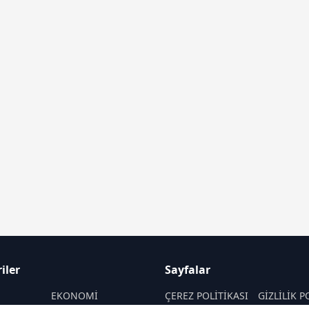
iler
Sayfalar
M
EKONOMİ
ÇEREZ POLİTİKASI
GİZLİLİK P