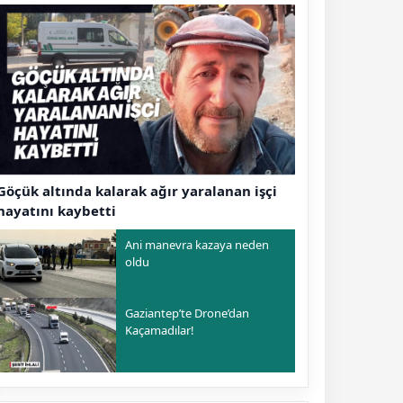
Göçük altında kalarak ağır yaralanan işçi
hayatını kaybetti
Ani manevra kazaya neden
oldu
Gaziantep’te Drone’dan
Kaçamadılar!