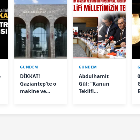
GÜNDEM
GÜNDEM
6
DİKKAT!
Abdulhamit
Gaziantep'te o
Gül: “Kanun
makine ve
Teklifi
E
aletleri
Milletimizin
kullanmak
Teklifidir”
Valilik kararıyla
geçici olarak
yasaklandı