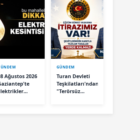
GÜNDEM
GÜNDEM
08 Ağustos 2026
Turan Devleti
Gaziantep'te
Teşkilatları'ndan
lektrikler
"Terörsüz
Kesilecek
Türkiye"
Sürecine İlişkin
Açıklama