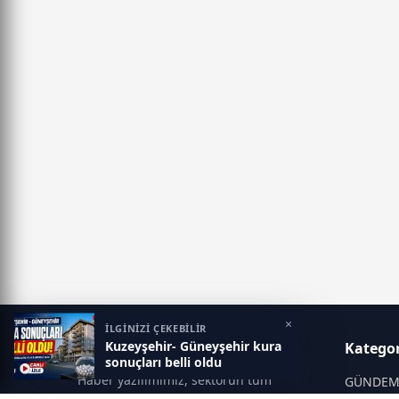
×
İLGİNİZİ ÇEKEBİLİR
Kuzeyşehir- Güneyşehir kura
Gaziantep Postası
Kategor
sonuçları belli oldu
Haber yazılımımız, sektörün tüm
GÜNDE