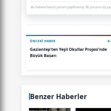
Bu habere henüz yorum yapılmamış. İlk yorumu siz yaz
ÖNCEKI HABER
Gaziantep'ten Yeşil Okullar Projesi'nde
Büyük Başarı
Benzer Haberler