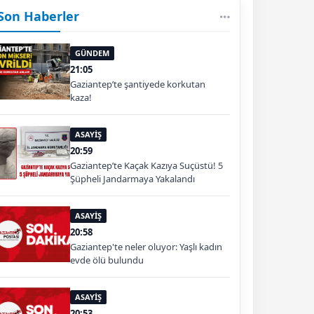
Son Haberler
GÜNDEM
21:05
Gaziantep’te şantiyede korkutan
kaza!
ASAYİŞ
20:59
Gaziantep’te Kaçak Kazıya Suçüstü! 5
Şüpheli Jandarmaya Yakalandı
ASAYİŞ
20:58
Gaziantep'te neler oluyor: Yaşlı kadın
evde ölü bulundu
ASAYİŞ
20:53