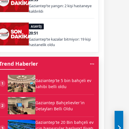
Gaziantep’te yangın: 2 kişi hastaneye
kaldırıldı
ASAYİŞ
20:51
Gaziantep’te kazalar bitmiyor: 19 kişi
hastanelik oldu
Trend Haberler
Gaziantep'te 5 bin bahçeli ev
1
sahibi belli oldu
Gaziantep Bahçelievler'in
2
Detayları Belli Oldu
Gaziantep'te 20 Bin bahçeli ev
için başvurular başlıyor! Fiyatı
3