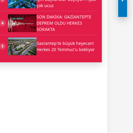
çok ucuz
SON DAKİKA: GAZİANTEPTE
DEPREM OLDU HERKES
4
SOKAKTA
Gaziantep'te büyük heyecan!
5
Herkes 20 Temmuz'u bekliyor