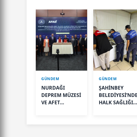
GÜNDEM
GÜNDEM
NURDAĞI
ŞAHİNBEY
DEPREM MÜZESİ
BELEDİYESİ’ND
VE AFET
HALK SAĞLIĞI
FARKINDALIK
İÇİN SIKI
MERKEZİ İÇİN İŞ
DENETİM
BİRLİĞİ
PROTOKOLÜ