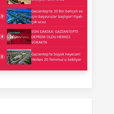
Gaziantep'te 20 Bin bahçeli ev
için başvurular başlıyor! Fiyatı
3
çok ucuz
SON DAKİKA: GAZİANTEPTE
DEPREM OLDU HERKES
4
SOKAKTA
Gaziantep'te büyük heyecan!
5
Herkes 20 Temmuz'u bekliyor