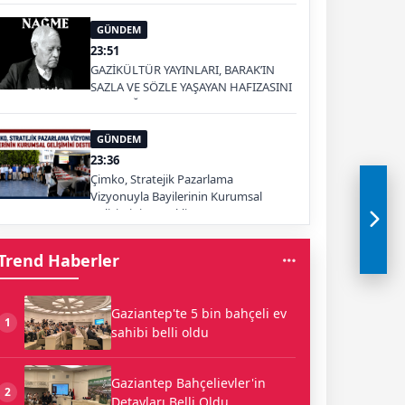
GÜNDEM
23:51
GAZİKÜLTÜR YAYINLARI, BARAK’IN
SAZLA VE SÖZLE YAŞAYAN HAFIZASINI
GELECEĞE TAŞIYOR
GÜNDEM
23:36
Çimko, Stratejik Pazarlama
Vizyonuyla Bayilerinin Kurumsal
Gelişimini Destekliyor
Trend Haberler
Gaziantep'te 5 bin bahçeli ev
1
sahibi belli oldu
Gaziantep Bahçelievler'in
2
Detayları Belli Oldu