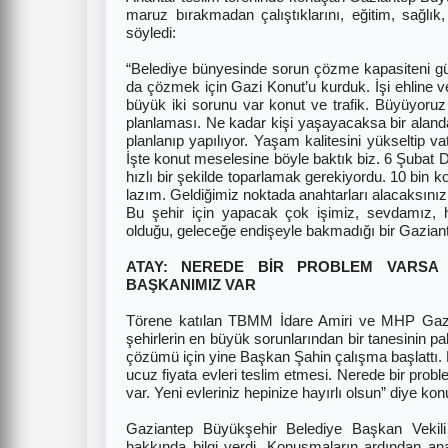
maruz bırakmadan çalıştıklarını, eğitim, sağlı
söyledi:
“Belediye bünyesinde sorun çözme kapasiteni gü
da çözmek için Gazi Konut’u kurduk. İşi ehline v
büyük iki sorunu var konut ve trafik. Büyüyoru
planlaması. Ne kadar kişi yaşayacaksa bir aland
planlanıp yapılıyor. Yaşam kalitesini yükseltip
İşte konut meselesine böyle baktık biz. 6 Şubat 
hızlı bir şekilde toparlamak gerekiyordu. 10 bin k
lazım. Geldiğimiz noktada anahtarları alacaksınız
Bu şehir için yapacak çok işimiz, sevdamız, ha
olduğu, geleceğe endişeyle bakmadığı bir Gazia
ATAY: NEREDE BİR PROBLEM VARSA 
BAŞKANIMIZ VAR
Törene katılan TBMM İdare Amiri ve MHP Gazia
şehirlerin en büyük sorunlarından bir tanesinin p
çözümü için yine Başkan Şahin çalışma başlattı. B
ucuz fiyata evleri teslim etmesi. Nerede bir pro
var. Yeni evleriniz hepinize hayırlı olsun” diye kon
Gaziantep Büyükşehir Belediye Başkan Vekil
hakkında bilgi verdi. Konuşmaların ardından ana