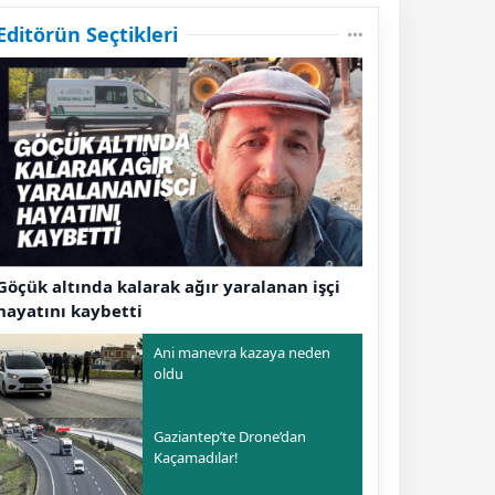
Editörün Seçtikleri
Göçük altında kalarak ağır yaralanan işçi
hayatını kaybetti
Ani manevra kazaya neden
oldu
Gaziantep’te Drone’dan
Kaçamadılar!