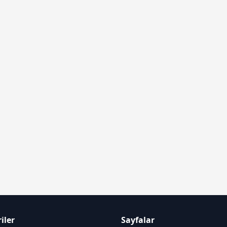
TAŞIYOR
iler
Sayfalar