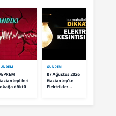
GÜNDEM
GÜNDEM
DEPREM
07 Ağustos 2026
Gazianteplileri
Gaziantep'te
sokağa döktü
Elektrikler
Kesilecek