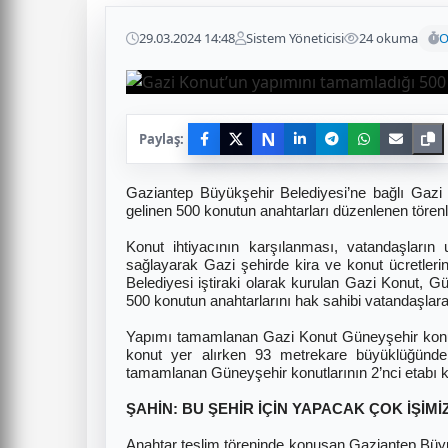
29.03.2024 14:48
Sistem Yöneticisi
24 okuma
O
N
Paylaş:
Gaziantep Büyükşehir Belediyesi’ne bağlı Gazi
gelinen 500 konutun anahtarları düzenlenen törenle
Konut ihtiyacının karşılanması, vatandaşların 
sağlayarak Gazi şehirde kira ve konut ücretleri
Belediyesi iştiraki olarak kurulan Gazi Konut, 
500 konutun anahtarlarını hak sahibi vatandaşlara 
Yapımı tamamlanan Gazi Konut Güneyşehir konut
konut yer alırken 93 metrekare büyüklüğünd
tamamlanan Güneyşehir konutlarının 2’nci etabı ka
ŞAHİN: BU ŞEHİR İÇİN YAPACAK ÇOK İŞİMİ
Anahtar teslim töreninde konuşan Gaziantep Büy