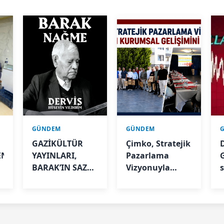
GÜNDEM
GÜNDEM
GAZİKÜLTÜR
Çimko, Stratejik
EN
YAYINLARI,
Pazarlama
BARAK’IN SAZLA
Vizyonuyla
VE SÖZLE
Bayilerinin
YAŞAYAN
Kurumsal
HAFIZASINI
Gelişimini
GELECEĞE
Destekliyor