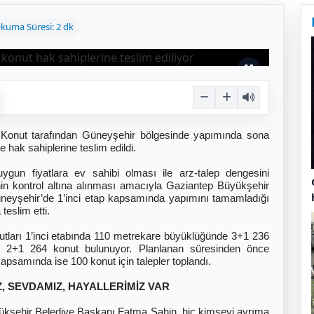
kuma Süresi: 2 dk
 Konut tarafından Güneyşehir bölgesinde yapımında sona
 hak sahiplerine teslim edildi.
uygun fiyatlara ev sahibi olması ile arz-talep dengesini
nin kontrol altına alınması amacıyla Gaziantep Büyükşehir
Güneyşehir’de 1’inci etap kapsamında yapımını tamamladığı
teslim etti.
ları 1’inci etabında 110 metrekare büyüklüğünde 3+1 236
e 2+1 264 konut bulunuyor. Planlanan süresinden önce
psamında ise 100 konut için talepler toplandı.
Z, SEVDAMIZ, HAYALLERİMİZ VAR
ükşehir Belediye Başkanı Fatma Şahin, hiç kimseyi ayrıma