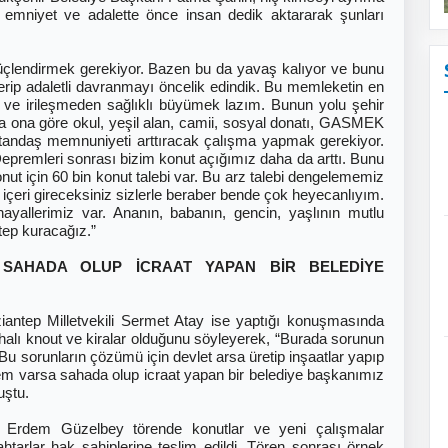
k, emniyet ve adalette önce insan dedik aktararak şunları
çlendirmek gerekiyor. Bazen bu da yavaş kalıyor ve bunu
erip adaletli davranmayı öncelik edindik. Bu memleketin en
z ve irileşmeden sağlıklı büyümek lazım. Bunun yolu şehir
a ona göre okul, yeşil alan, camii, sosyal donatı, GASMEK
 vatandaş memnuniyeti arttıracak çalışma yapmak gerekiyor.
Depremleri sonrası bizim konut açığımız daha da arttı. Bunu
onut için 60 bin konut talebi var. Bu arz talebi dengelememiz
 içeri gireceksiniz sizlerle beraber bende çok heyecanlıyım.
yallerimiz var. Ananın, babanın, gencin, yaşlının mutlu
ntep kuracağız.”
SAHADA OLUP İCRAAT YAPAN BİR BELEDİYE
ntep Milletvekili Sermet Atay ise yaptığı konuşmasında
ahalı knout ve kiralar olduğunu söyleyerek, “Burada sorunun
u sorunların çözümü için devlet arsa üretip inşaatlar yapıp
blem varsa sahada olup icraat yapan bir belediye başkanımız
uştu.
i Erdem Güzelbey törende konutlar ve yeni çalışmalar
htarlar hak sahiplerine teslim edildi. Tören sonrası örnek