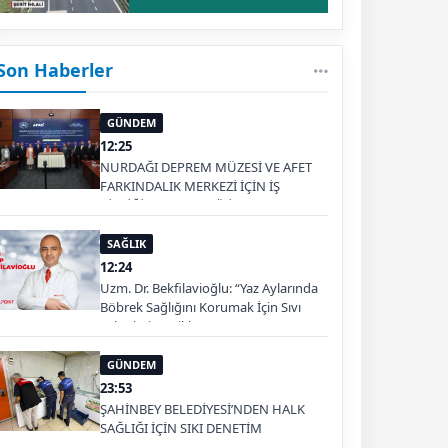
Son Haberler
GÜNDEM
12:25
NURDAĞI DEPREM MÜZESİ VE AFET
FARKINDALIK MERKEZİ İÇİN İŞ
BİRLİĞİ PROTOKOLÜ İMZALANDI
SAĞLIK
12:24
Uzm. Dr. Bekfilavioğlu: “Yaz Aylarında
Böbrek Sağlığını Korumak İçin Sıvı
Tüketimine Dikkat”
GÜNDEM
23:53
ŞAHİNBEY BELEDİYESİ’NDEN HALK
SAĞLIĞI İÇİN SIKI DENETİM