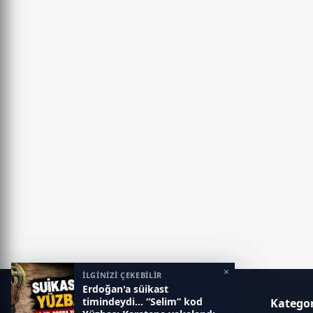
İMZALANDI
×
İLGİNİZİ ÇEKEBİLİR
Erdoğan'a süikast
timindeydi... “Selim” kod
Gaziantep Postası
Kategor