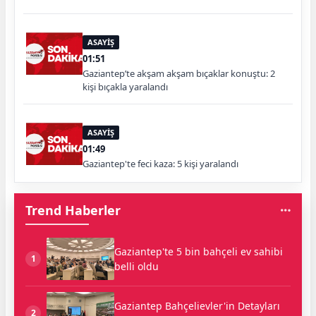
ASAYİŞ
01:51
Gaziantep’te akşam akşam bıçaklar konuştu: 2
kişi bıçakla yaralandı
ASAYİŞ
01:49
Gaziantep'te feci kaza: 5 kişi yaralandı
Trend Haberler
Gaziantep'te 5 bin bahçeli ev sahibi
1
belli oldu
Gaziantep Bahçelievler'in Detayları
2