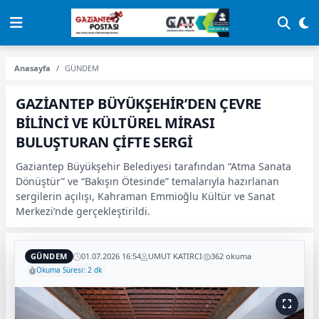
Anasayfa
GÜNDEM
GAZİANTEP BÜYÜKŞEHİR’DEN ÇEVRE
BİLİNCİ VE KÜLTÜREL MİRASI
BULUŞTURAN ÇİFTE SERGİ
Gaziantep Büyükşehir Belediyesi tarafından “Atma Sanata
Dönüştür” ve “Bakışın Ötesinde” temalarıyla hazırlanan
sergilerin açılışı, Kahraman Emmioğlu Kültür ve Sanat
Merkezi’nde gerçekleştirildi.
GÜNDEM
01.07.2026 16:54
UMUT KATIRCI
362 okuma
Okuma Süresi: 2 dk