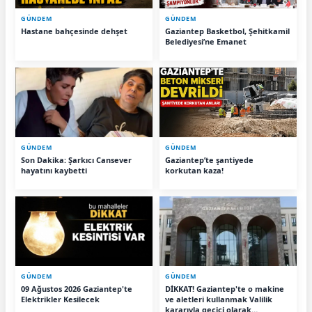
GÜNDEM
GÜNDEM
Hastane bahçesinde dehşet
Gaziantep Basketbol, Şehitkamil
Belediyesi’ne Emanet
GÜNDEM
GÜNDEM
Son Dakika: Şarkıcı Cansever
Gaziantep’te şantiyede
hayatını kaybetti
korkutan kaza!
GÜNDEM
GÜNDEM
09 Ağustos 2026 Gaziantep'te
DİKKAT! Gaziantep'te o makine
Elektrikler Kesilecek
ve aletleri kullanmak Valilik
kararıyla geçici olarak