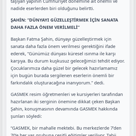
taşıyan yapının Cumhuriyet dönemine ait önemli ve
nadide eserlerden biri olduğunu belirtti.
ŞAHİN: “DÜNYAYI GÜZELLEŞTİRMEK İÇİN SANATA
DAHA FAZLA ÖNEM VERİLMELİ”
Başkan Fatma Şahin, dünyayı güzelleştirmek için
sanata daha fazla önem verilmesi gerektiğini ifade
ederek, “Günümüz dünyası küresel ısınma ile karşı
karşıya. Bu durum kuşkusuz geleceğimizi tehdit ediyor.
Çocuklarımıza daha güzel bir gelecek hazırlamamız
için bugün burada sergilenen eserlerin önemli bir
farkındalık oluşturacağına inanıyorum.” dedi.
GASMEK resim öğretmenleri ve kursiyerleri tarafından
hazırlanan iki serginin önemine dikkat çeken Başkan
Şahin, konuşmasının devamında GASMEK hakkında
şunları söyledi:
“GASMEK, bir mahalle mektebi. Bu merkezlerde 7’den
70’e her yaş grubuna çeşitli eğitimler veriliyor. Tabii