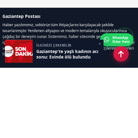
Gaziantep Postası
Haber yazılımımız, sektörün tüm ihtiyaçlarını karşılayacak şekilde
tasarlanmıştır. Yenilenen altyapısı ve modern temalarıyla okuyucularınıza
çağdaş bir deneyim sunar. Sistemimiz, haber sitesinde gerekli tüm modülleri
WhatsApp
İhbar Hattı
içerir. Siz içerik üretmeye odaklanırken, yazılımımız zamandan tasarruf sağlar
×
İLGİNİZİ ÇEKEBİLİR
ve süreçlerinizi kolaylaştırır. Etkili arayüzü sayesinde ziyaretçileriniz haberleri
Gaziantep'te yaşlı kadının acı
hızlı ve keyifle takip edebilir.
sonu: Evinde ölü bulundu
Kategoriler
GÜNDEM
EKONOMİ
SİYASET
ASAYİŞ
SPOR
SAĞLIK
EĞİTİM
MAGAZİN
KİTAP
POLİTİKA
DÜNYA
TEKNOLOJİ