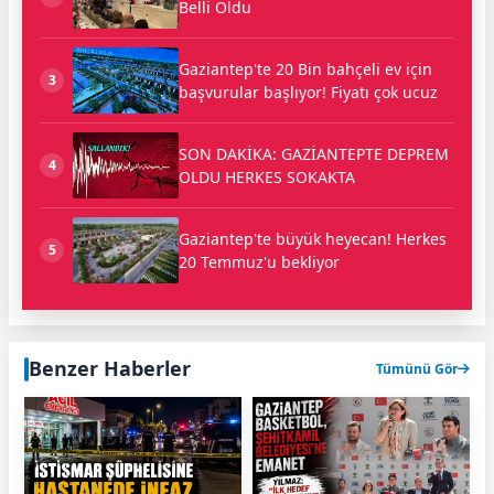
Belli Oldu
Gaziantep'te 20 Bin bahçeli ev için
3
başvurular başlıyor! Fiyatı çok ucuz
SON DAKİKA: GAZİANTEPTE DEPREM
4
OLDU HERKES SOKAKTA
Gaziantep'te büyük heyecan! Herkes
5
20 Temmuz'u bekliyor
Benzer Haberler
Tümünü Gör