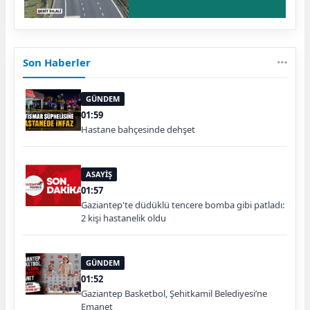
Son Haberler
GÜNDEM
01:59
Hastane bahçesinde dehşet
ASAYİŞ
01:57
Gaziantep'te düdüklü tencere bomba gibi patladı:
2 kişi hastanelik oldu
GÜNDEM
01:52
Gaziantep Basketbol, Şehitkamil Belediyesi’ne
Emanet