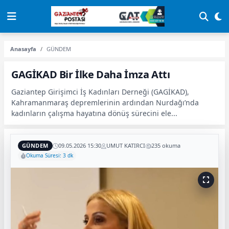
Anasayfa
GÜNDEM
GAGİKAD Bir İlke Daha İmza Attı
Gaziantep Girişimci İş Kadınları Derneği (GAGİKAD),
Kahramanmaraş depremlerinin ardından Nurdağı’nda
kadınların çalışma hayatına dönüş sürecini ele...
GÜNDEM
09.05.2026 15:30
UMUT KATIRCI
235 okuma
Okuma Süresi: 3 dk