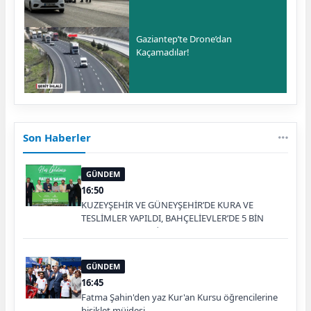
Gaziantep’te Drone’dan
Kaçamadılar!
Son Haberler
GÜNDEM
16:50
KUZEYŞEHİR VE GÜNEYŞEHİR’DE KURA VE
TESLİMLER YAPILDI, BAHÇELİEVLER’DE 5 BİN
KONUTUN TEMELİ ATILDI
GÜNDEM
16:45
Fatma Şahin'den yaz Kur'an Kursu öğrencilerine
bisiklet müjdesi