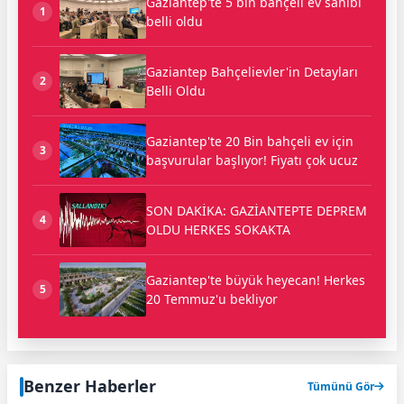
Gaziantep'te 5 bin bahçeli ev sahibi
1
belli oldu
Gaziantep Bahçelievler'in Detayları
2
Belli Oldu
Gaziantep'te 20 Bin bahçeli ev için
3
başvurular başlıyor! Fiyatı çok ucuz
SON DAKİKA: GAZİANTEPTE DEPREM
4
OLDU HERKES SOKAKTA
Gaziantep'te büyük heyecan! Herkes
5
20 Temmuz'u bekliyor
Benzer Haberler
Tümünü Gör