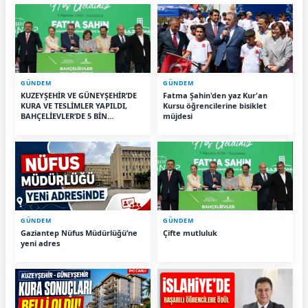
GÜNDEM
GÜNDEM
KUZEYŞEHİR VE GÜNEYŞEHİR’DE
Fatma Şahin'den yaz Kur'an
KURA VE TESLİMLER YAPILDI,
Kursu öğrencilerine bisiklet
BAHÇELİEVLER’DE 5 BİN
müjdesi
KONUTUN TEMELİ ATILDI
GÜNDEM
GÜNDEM
Gaziantep Nüfus Müdürlüğü’ne
Çifte mutluluk
yeni adres