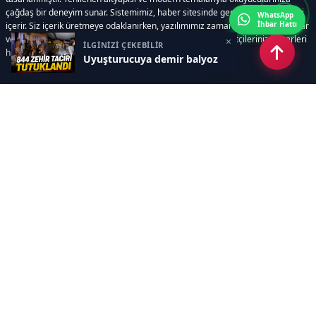
çağdaş bir deneyim sunar. Sistemimiz, haber sitesinde gerekli tüm modülleri
WhatsApp
İhbar Hattı
içerir. Siz içerik üretmeye odaklanırken, yazılımımız zamandan tasarruf sağlar
ve süreçlerinizi kolaylaştırır. Etkili arayüzü sayesinde ziyaretçileriniz haberleri
×
İLGİNİZİ ÇEKEBİLİR
hızlı ve keyifle takip edebilir.
Uyuşturucuya demir balyoz
Kategoriler
GÜNDEM
EKONOMİ
SİYASET
ASAYİŞ
SPOR
SAĞLIK
EĞİTİM
MAGAZİN
KİTAP
POLİTİKA
DÜNYA
TEKNOLOJİ
KÜLTÜR SANAT
YAŞAM
Sayfalar