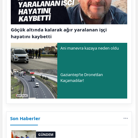
Göçük altında kalarak ağır yaralanan işçi
hayatını kaybetti
Ani manevra kazaya neden oldu
Gaziantep’te Drone’dan
Kaçamadılar!
Son Haberler
GÜNDEM