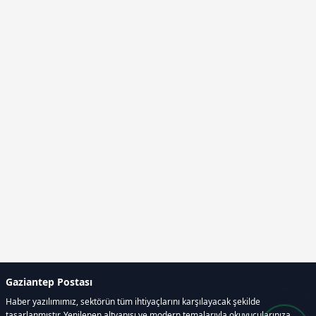
Gaziantep Postası
Haber yazılımımız, sektörün tüm ihtiyaçlarını karşılayacak şekilde
tasarlanmıştır. Yenilenen altyapısı ve modern temalarıyla okuyucularınıza