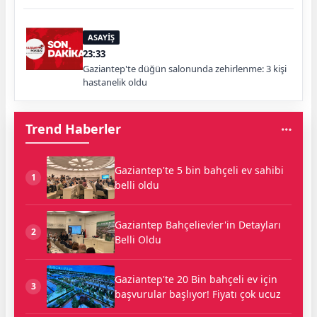
ASAYİŞ
23:33
Gaziantep'te düğün salonunda zehirlenme: 3 kişi
hastanelik oldu
Trend Haberler
Gaziantep'te 5 bin bahçeli ev sahibi
1
belli oldu
Gaziantep Bahçelievler'in Detayları
2
Belli Oldu
Gaziantep'te 20 Bin bahçeli ev için
3
başvurular başlıyor! Fiyatı çok ucuz