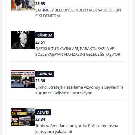
23:53
ŞAHİNBEY BELEDİYESİ’NDEN HALK SAĞLIĞI İÇİN
SIKI DENETİM
GÜNDEM
23:51
GAZİKÜLTÜR YAYINLARI, BARAK’IN SAZLA VE
SÖZLE YAŞAYAN HAFIZASINI GELECEĞE TAŞIYOR
GÜNDEM
23:36
Çimko, Stratejik Pazarlama Vizyonuyla Bayilerinin
Kurumsal Gelişimini Destekliyor
ASAYİŞ
23:34
Toplu yağmadan aranıyordu: Polis kamerasına
yansıyınca yakalandı