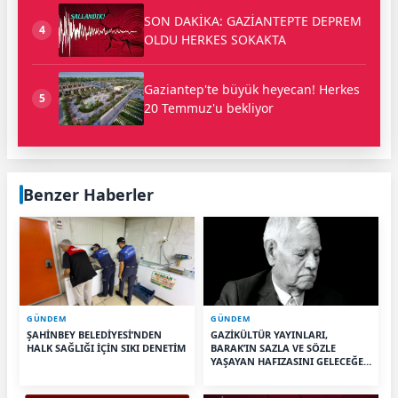
SON DAKİKA: GAZİANTEPTE DEPREM
4
OLDU HERKES SOKAKTA
Gaziantep'te büyük heyecan! Herkes
5
20 Temmuz'u bekliyor
Benzer Haberler
GÜNDEM
GÜNDEM
ŞAHİNBEY BELEDİYESİ’NDEN
GAZİKÜLTÜR YAYINLARI,
HALK SAĞLIĞI İÇİN SIKI DENETİM
BARAK’IN SAZLA VE SÖZLE
YAŞAYAN HAFIZASINI GELECEĞE
TAŞIYOR