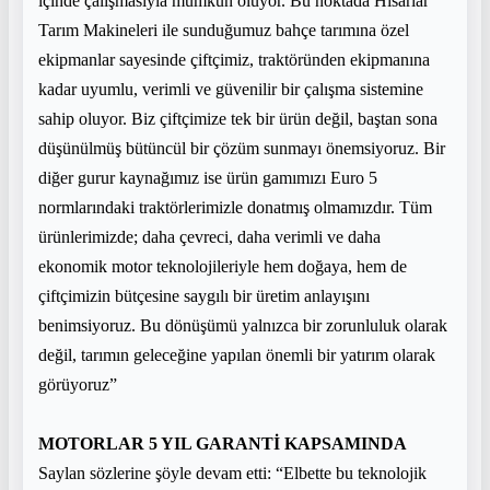
içinde çalışmasıyla mümkün oluyor. Bu noktada Hisarlar
Tarım Makineleri ile sunduğumuz bahçe tarımına özel
ekipmanlar sayesinde çiftçimiz, traktöründen ekipmanına
kadar uyumlu, verimli ve güvenilir bir çalışma sistemine
sahip oluyor. Biz çiftçimize tek bir ürün değil, baştan sona
düşünülmüş bütüncül bir çözüm sunmayı önemsiyoruz. Bir
diğer gurur kaynağımız ise ürün gamımızı Euro 5
normlarındaki traktörlerimizle donatmış olmamızdır. Tüm
ürünlerimizde; daha çevreci, daha verimli ve daha
ekonomik motor teknolojileriyle hem doğaya, hem de
çiftçimizin bütçesine saygılı bir üretim anlayışını
benimsiyoruz. Bu dönüşümü yalnızca bir zorunluluk olarak
değil, tarımın geleceğine yapılan önemli bir yatırım olarak
görüyoruz”
MOTORLAR 5 YIL GARANTİ KAPSAMINDA
Saylan sözlerine şöyle devam etti: “Elbette bu teknolojik