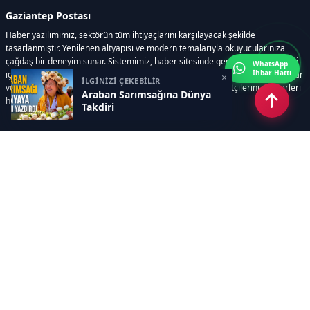
Gaziantep Postası
Haber yazılımımız, sektörün tüm ihtiyaçlarını karşılayacak şekilde
tasarlanmıştır. Yenilenen altyapısı ve modern temalarıyla okuyucularınıza
çağdaş bir deneyim sunar. Sistemimiz, haber sitesinde gerekli tüm modülleri
WhatsApp
İhbar Hattı
içerir. Siz içerik üretmeye odaklanırken, yazılımımız zamandan tasarruf sağlar
×
İLGİNİZİ ÇEKEBİLİR
ve süreçlerinizi kolaylaştırır. Etkili arayüzü sayesinde ziyaretçileriniz haberleri
Araban Sarımsağına Dünya
hızlı ve keyifle takip edebilir.
Takdiri
Kategoriler
GÜNDEM
EKONOMİ
SİYASET
ASAYİŞ
SPOR
SAĞLIK
EĞİTİM
MAGAZİN
KİTAP
POLİTİKA
DÜNYA
TEKNOLOJİ
KÜLTÜR SANAT
YAŞAM