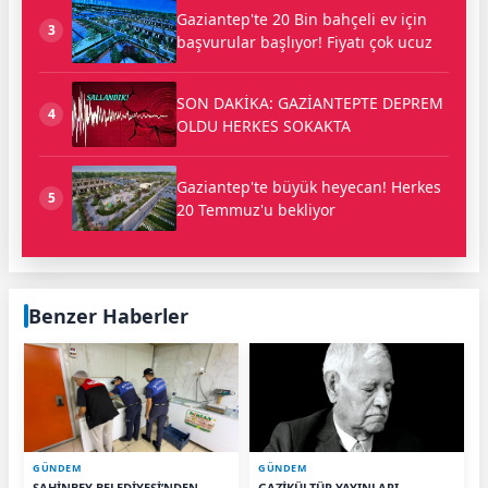
Gaziantep'te 20 Bin bahçeli ev için
3
başvurular başlıyor! Fiyatı çok ucuz
SON DAKİKA: GAZİANTEPTE DEPREM
4
OLDU HERKES SOKAKTA
Gaziantep'te büyük heyecan! Herkes
5
20 Temmuz'u bekliyor
Benzer Haberler
GÜNDEM
GÜNDEM
ŞAHİNBEY BELEDİYESİ’NDEN
GAZİKÜLTÜR YAYINLARI,