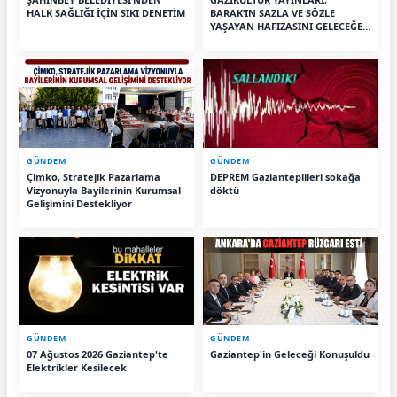
HALK SAĞLIĞI İÇİN SIKI DENETİM
BARAK’IN SAZLA VE SÖZLE
YAŞAYAN HAFIZASINI GELECEĞE
TAŞIYOR
GÜNDEM
GÜNDEM
Çimko, Stratejik Pazarlama
DEPREM Gazianteplileri sokağa
Vizyonuyla Bayilerinin Kurumsal
döktü
Gelişimini Destekliyor
GÜNDEM
GÜNDEM
07 Ağustos 2026 Gaziantep'te
Gaziantep'in Geleceği Konuşuldu
Elektrikler Kesilecek