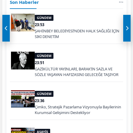
Son Haberler
GÜNDEM
23:53
ŞAHİNBEY BELEDİYESİ’NDEN HALK SAĞLIĞI İÇİN
SIKI DENETİM
GÜNDEM
23:51
GAZİKÜLTÜR YAYINLARI, BARAK’IN SAZLA VE
SÖZLE YAŞAYAN HAFIZASINI GELECEĞE TAŞIYOR
GÜNDEM
23:36
Çimko, Stratejik Pazarlama Vizyonuyla Bayilerinin
Kurumsal Gelişimini Destekliyor
ASAYİŞ