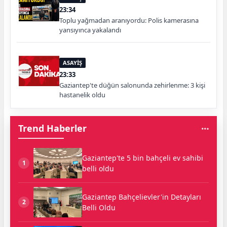
23:34
Toplu yağmadan aranıyordu: Polis kamerasına
yansıyınca yakalandı
ASAYİŞ
23:33
Gaziantep'te düğün salonunda zehirlenme: 3 kişi
hastanelik oldu
Trend Haberler
Gaziantep'te 5 bin bahçeli ev sahibi
1
belli oldu
Gaziantep Bahçelievler'in Detayları
2
Belli Oldu