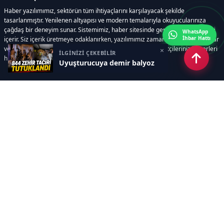
Haber yazılımımız, sektörün tüm ihtiyaçlarını karşılayacak şekilde
tasarlanmıştır. Yenilenen altyapısı ve modern temalarıyla okuyucularınıza
çağdaş bir deneyim sunar. Sistemimiz, haber sitesinde gerekli tüm modülleri
WhatsApp
İhbar Hattı
içerir. Siz içerik üretmeye odaklanırken, yazılımımız zamandan tasarruf sağlar
ve süreçlerinizi kolaylaştırır. Etkili arayüzü sayesinde ziyaretçileriniz haberleri
×
İLGİNİZİ ÇEKEBİLİR
hızlı ve keyifle takip edebilir.
Uyuşturucuya demir balyoz
Kategoriler
GÜNDEM
EKONOMİ
SİYASET
ASAYİŞ
SPOR
SAĞLIK
EĞİTİM
MAGAZİN
KİTAP
POLİTİKA
DÜNYA
TEKNOLOJİ
KÜLTÜR SANAT
YAŞAM