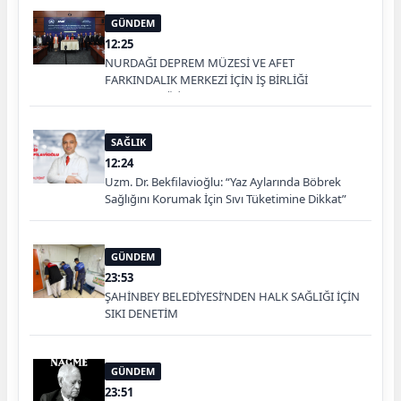
GÜNDEM
12:25
NURDAĞI DEPREM MÜZESİ VE AFET
FARKINDALIK MERKEZİ İÇİN İŞ BİRLİĞİ
PROTOKOLÜ İMZALANDI
SAĞLIK
12:24
Uzm. Dr. Bekfilavioğlu: “Yaz Aylarında Böbrek
Sağlığını Korumak İçin Sıvı Tüketimine Dikkat”
GÜNDEM
23:53
ŞAHİNBEY BELEDİYESİ’NDEN HALK SAĞLIĞI İÇİN
SIKI DENETİM
GÜNDEM
23:51