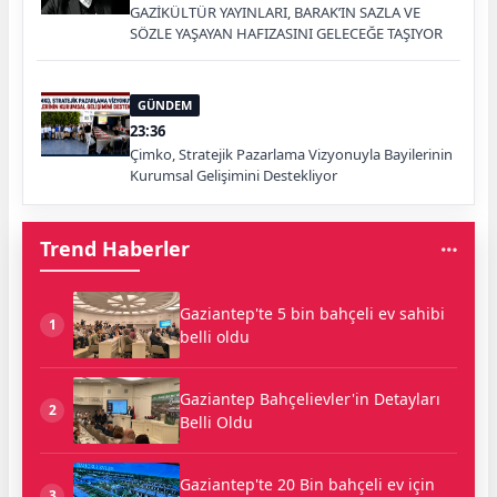
GAZİKÜLTÜR YAYINLARI, BARAK’IN SAZLA VE
SÖZLE YAŞAYAN HAFIZASINI GELECEĞE TAŞIYOR
GÜNDEM
23:36
Çimko, Stratejik Pazarlama Vizyonuyla Bayilerinin
Kurumsal Gelişimini Destekliyor
Trend Haberler
Gaziantep'te 5 bin bahçeli ev sahibi
1
belli oldu
Gaziantep Bahçelievler'in Detayları
2
Belli Oldu
Gaziantep'te 20 Bin bahçeli ev için
3