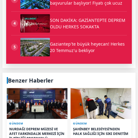
başvurular başlıyor! Fiyatı çok ucuz
SON DAKİKA: GAZİANTEPTE DEPREM
4
OLDU HERKES SOKAKTA
Gaziantep'te büyük heyecan! Herkes
5
20 Temmuz'u bekliyor
Benzer Haberler
GÜNDEM
GÜNDEM
NURDAĞI DEPREM MÜZESİ VE
ŞAHİNBEY BELEDİYESİ’NDEN
AFET FARKINDALIK MERKEZİ İÇİN
HALK SAĞLIĞI İÇİN SIKI DENETİM