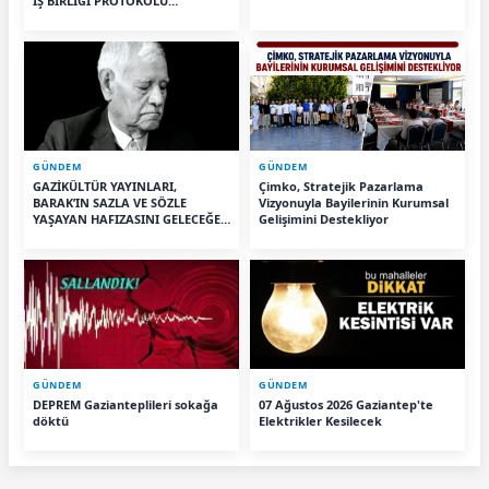
İŞ BİRLİĞİ PROTOKOLÜ
İMZALANDI
GÜNDEM
GÜNDEM
GAZİKÜLTÜR YAYINLARI,
Çimko, Stratejik Pazarlama
BARAK’IN SAZLA VE SÖZLE
Vizyonuyla Bayilerinin Kurumsal
YAŞAYAN HAFIZASINI GELECEĞE
Gelişimini Destekliyor
TAŞIYOR
GÜNDEM
GÜNDEM
DEPREM Gazianteplileri sokağa
07 Ağustos 2026 Gaziantep'te
döktü
Elektrikler Kesilecek