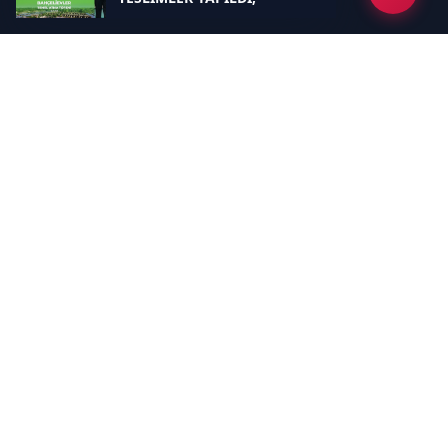
BAHÇELİEVLER’DE 5 BİN
KONUTUN TEMELİ ATILDI
Kategoriler
GÜNDEM
EKONOMİ
SİYASET
ASAYİŞ
SPOR
SAĞLIK
EĞİTİM
MAGAZİN
KİTAP
POLİTİKA
DÜNYA
TEKNOLOJİ
KÜLTÜR SANAT
YAŞAM
Sayfalar
ÇEREZ POLİTİKASI
GİZLİLİK POLİTİKASI
HAKKIMIZDA
KÜNYE
İletişim