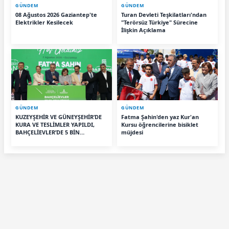
GÜNDEM
GÜNDEM
08 Ağustos 2026 Gaziantep'te
Turan Devleti Teşkilatları'ndan
Elektrikler Kesilecek
"Terörsüz Türkiye" Sürecine
İlişkin Açıklama
GÜNDEM
GÜNDEM
KUZEYŞEHİR VE GÜNEYŞEHİR’DE
Fatma Şahin'den yaz Kur'an
KURA VE TESLİMLER YAPILDI,
Kursu öğrencilerine bisiklet
BAHÇELİEVLER’DE 5 BİN
müjdesi
KONUTUN TEMELİ ATILDI