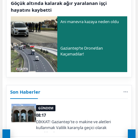
Göçük altında kalarak ağır yaralanan işçi
hayatını kaybetti
Ani manevra kazaya neden oldu
Gaziantep’te Drone’dan
Kaçamadılar!
Son Haberler
GÜNDEM
08:17
DİKKAT! Gaziantep'te o makine ve aletleri
kullanmak Valilik kararıyla geçici olarak
yasaklandı