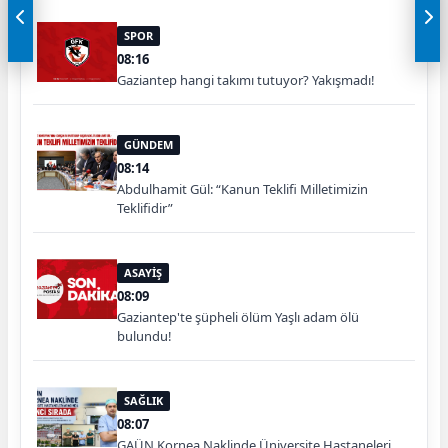
SPOR
08:16
Gaziantep hangi takımı tutuyor? Yakışmadı!
GÜNDEM
08:14
Abdulhamit Gül: “Kanun Teklifi Milletimizin
Teklifidir”
ASAYİŞ
08:09
Gaziantep'te şüpheli ölüm Yaşlı adam ölü
bulundu!
SAĞLIK
08:07
GAÜN Kornea Naklinde Üniversite Hastaneleri