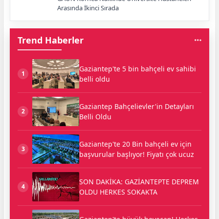
Arasında İkinci Sırada
Trend Haberler
Gaziantep'te 5 bin bahçeli ev sahibi
1
belli oldu
Gaziantep Bahçelievler'in Detayları
2
Belli Oldu
Gaziantep'te 20 Bin bahçeli ev için
3
başvurular başlıyor! Fiyatı çok ucuz
SON DAKİKA: GAZİANTEPTE DEPREM
4
OLDU HERKES SOKAKTA