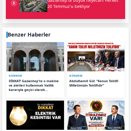
Gaziantep'te büyük heyecan! Herkes
5
20 Temmuz'u bekliyor
Benzer Haberler
GÜNDEM
GÜNDEM
DİKKAT! Gaziantep'te o makine
Abdulhamit Gül: “Kanun Teklifi
ve aletleri kullanmak Valilik
Milletimizin Teklifidir”
kararıyla geçici olarak
yasaklandı