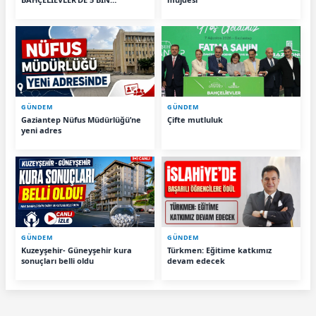
KONUTUN TEMELİ ATILDI
GÜNDEM
GÜNDEM
Gaziantep Nüfus Müdürlüğü’ne
Çifte mutluluk
yeni adres
GÜNDEM
GÜNDEM
Kuzeyşehir- Güneyşehir kura
Türkmen: Eğitime katkımız
sonuçları belli oldu
devam edecek