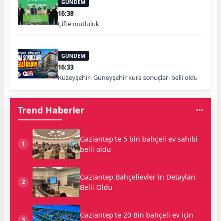
GÜNDEM
16:38
Çifte mutluluk
GÜNDEM
16:33
Kuzeyşehir- Güneyşehir kura sonuçları belli oldu
Trend Haberler
Gaziantep'te 5 bin bahçeli ev sahibi
1
belli oldu
Gaziantep Bahçelievler'in Detayları
2
Belli Oldu
Gaziantep'te 20 Bin bahçeli ev için
3