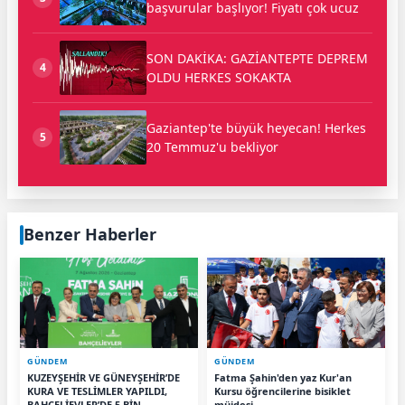
başvurular başlıyor! Fiyatı çok ucuz
SON DAKİKA: GAZİANTEPTE DEPREM
4
OLDU HERKES SOKAKTA
Gaziantep'te büyük heyecan! Herkes
5
20 Temmuz'u bekliyor
Benzer Haberler
GÜNDEM
GÜNDEM
KUZEYŞEHİR VE GÜNEYŞEHİR’DE
Fatma Şahin'den yaz Kur'an
KURA VE TESLİMLER YAPILDI,
Kursu öğrencilerine bisiklet
BAHÇELİEVLER’DE 5 BİN
müjdesi