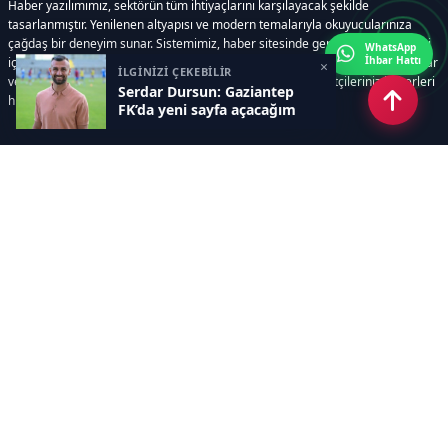
Haber yazılımımız, sektörün tüm ihtiyaçlarını karşılayacak şekilde
tasarlanmıştır. Yenilenen altyapısı ve modern temalarıyla okuyucularınıza
çağdaş bir deneyim sunar. Sistemimiz, haber sitesinde gerekli tüm modülleri
WhatsApp
İhbar Hattı
içerir. Siz içerik üretmeye odaklanırken, yazılımımız zamandan tasarruf sağlar
×
İLGİNİZİ ÇEKEBİLİR
ve süreçlerinizi kolaylaştırır. Etkili arayüzü sayesinde ziyaretçileriniz haberleri
Serdar Dursun: Gaziantep
hızlı ve keyifle takip edebilir.
FK’da yeni sayfa açacağım
Kategoriler
GÜNDEM
EKONOMİ
SİYASET
ASAYİŞ
SPOR
SAĞLIK
EĞİTİM
MAGAZİN
KİTAP
POLİTİKA
DÜNYA
TEKNOLOJİ
KÜLTÜR SANAT
YAŞAM
Sayfalar