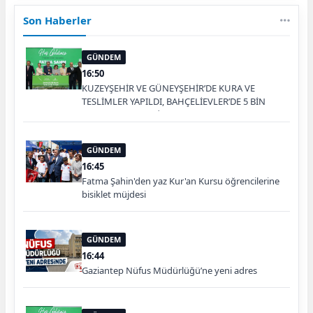
Son Haberler
GÜNDEM
16:50
KUZEYŞEHİR VE GÜNEYŞEHİR’DE KURA VE
TESLİMLER YAPILDI, BAHÇELİEVLER’DE 5 BİN
KONUTUN TEMELİ ATILDI
GÜNDEM
16:45
Fatma Şahin'den yaz Kur'an Kursu öğrencilerine
bisiklet müjdesi
GÜNDEM
16:44
Gaziantep Nüfus Müdürlüğü’ne yeni adres