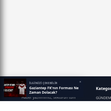
×
İLGİNİZİ ÇEKEBİLİR
Gaziantep FK'nın Forması Ne
Gaziantep Postası
Kategor
Zaman Dolacak?
Haber yazılımımız, sektörün tüm
GÜNDE
ihtiyaçlarını karşılayacak şekilde
SİYASET
tasarlanmıştır. Yenilenen altyapısı ve