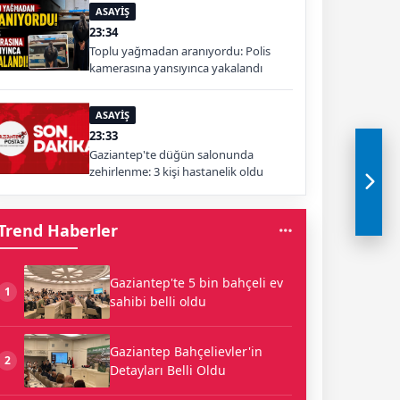
ASAYİŞ
23:34
Toplu yağmadan aranıyordu: Polis
kamerasına yansıyınca yakalandı
ASAYİŞ
23:33
Gaziantep'te düğün salonunda
zehirlenme: 3 kişi hastanelik oldu
Trend Haberler
Gaziantep'te 5 bin bahçeli ev
1
sahibi belli oldu
Gaziantep Bahçelievler'in
2
Detayları Belli Oldu