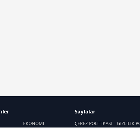
iler
Sayfalar
M
EKONOMİ
ÇEREZ POLİTİKASI
GİZLİLİK P
ASAYİŞ
HAKKIMIZDA
KÜNYE