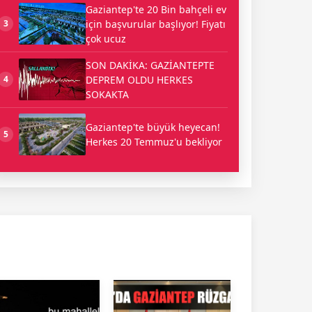
Gaziantep'te 20 Bin bahçeli ev
için başvurular başlıyor! Fiyatı
3
çok ucuz
SON DAKİKA: GAZİANTEPTE
DEPREM OLDU HERKES
4
SOKAKTA
Gaziantep'te büyük heyecan!
5
Herkes 20 Temmuz'u bekliyor