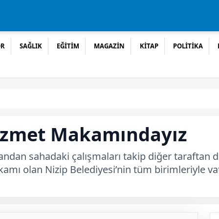
OR
SAĞLIK
EĞİTİM
MAGAZİN
KİTAP
POLİTİKA
izmet Makamındayız
andan sahadaki çalışmaları takip diğer taraftan 
mı olan Nizip Belediyesi’nin tüm birimleriyle v