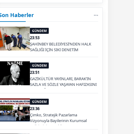
Son Haberler
GÜNDEM
23:53
ŞAHİNBEY BELEDİYESİ’NDEN HALK
SAĞLIĞI İÇİN SIKI DENETİM
GÜNDEM
23:51
GAZİKÜLTÜR YAYINLARI, BARAK’IN
SAZLA VE SÖZLE YAŞAYAN HAFIZASINI
GELECEĞE TAŞIYOR
GÜNDEM
23:36
Çimko, Stratejik Pazarlama
Vizyonuyla Bayilerinin Kurumsal
Gelişimini Destekliyor