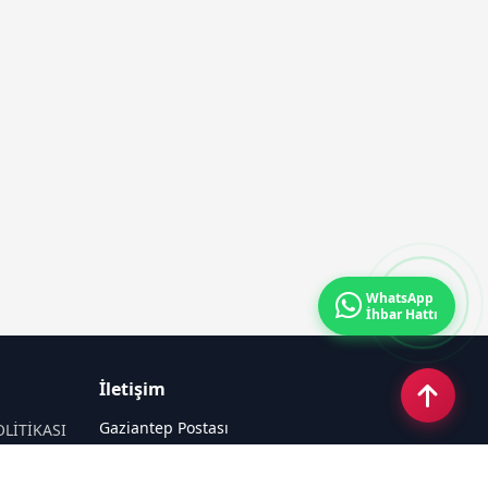
WhatsApp
İhbar Hattı
İletişim
Gaziantep Postası
OLİTİKASI
Güneş Mahallesi 87022 Nolu Sokak No: