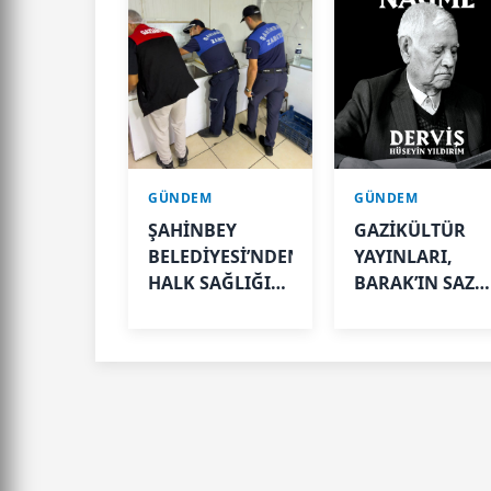
GÜNDEM
GÜNDEM
ŞAHİNBEY
GAZİKÜLTÜR
BELEDİYESİ’NDEN
YAYINLARI,
HALK SAĞLIĞI
BARAK’IN SAZL
İÇİN SIKI
VE SÖZLE
DENETİM
YAŞAYAN
HAFIZASINI
GELECEĞE
TAŞIYOR