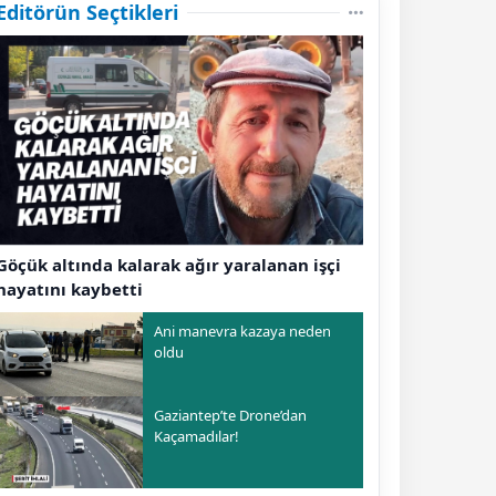
Editörün Seçtikleri
Göçük altında kalarak ağır yaralanan işçi
hayatını kaybetti
Ani manevra kazaya neden
oldu
Gaziantep’te Drone’dan
Kaçamadılar!