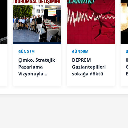
GÜNDEM
GÜNDEM
Çimko, Stratejik
DEPREM
Pazarlama
Gazianteplileri
A
Vizyonuyla
sokağa döktü
E
Bayilerinin
Kurumsal
Gelişimini
Destekliyor