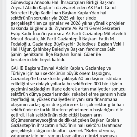
Güneydoğu Anadolu Halı İhracatçıları Birliği Başkanı
Zeynal Abidin Kaplan’ı da ziyaret eden AK Parti Genel
Sekreteri Eyüp Kadir İnan Başkan Kaplan’dan halı
sektörünün sorunlarıyla 2025 yılı içerisinde
gerçekleştirilen çalışmalar ve 2026 yılına yönelik projeler
hakkında bilgiler aldı. Ziyarete Ak Parti Genel Sekreteri
Eyüp Kadir İnan’in yanı sıra Ak Parti Gaziantep Milletvekili
Mesut Bozatlı, AK Parti Gaziantep İl Başkanı Fatih M.
Fedaioğlu, Gaziantep Büyükşehir Belediyesi Başkan Vekili
Halil Uğur, Şahinbey Belediye Başkan Yardımcısı Sait
Şahin, Şehitkamil İlçe Başkanı İsmail Güler ile
beraberindeki heyet katıldı.
GAHİB Başkanı Zeynal Abidin Kaplan, Gaziantep ve
Türkiye için halı sektörünün büyük önem taşıdığını,
Gaziantep’te bu sektörde yaklaşık 60 bin kişinin istihdam
edildiğini ve dolaylı yollarla bu sektörden 300 bin kişinin
geçimini sağladığını ifade ederek artan maliyetler sonucu
sektörün dünya pazarlarındaki rekabet etme şansının hızla
zayıfladığını, yüksek maliyetlerin yanı sıra finansmana
ulaşımın zorlaştığını dile getirerek bir çok sektör gibi halı
sektöründe de farklı ülkelere yönelmenin başladığını dile
getirdi. Halı sektörünün elde ettiği başarıların
küçümsenemeyeceğine de dikkat çeken Başkan Kaplan
Gaziantep’in ihracatının %25’inin halı sektörü tarafından
gerçekleştirildiğinin de altını çizerek “Bizler ülkemiz,
vatanımız için her zaman taşın altına elimizi koymaya