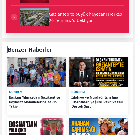
Gaziantep'te büyük heyecan! Herkes
5
20 Temmuz'u bekliyor
Benzer Haberler
GÜNDEM
GÜNDEM
Başkan Yılmaz'dan Gazikent ve
İslahiye ve Nurdağı Esnafına
Beykent Mahallelerine Yakın
Finansman Çağrısı: Uzun Vadeli
Takip
Destek Şart