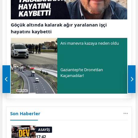
Göçük altında kalarak ağır yaralanan işçi
hayatını kaybetti
Ani manevra kazaya neden oldu
Gaziantep’te Drone’dan
Kaçamadılar!
Son Haberler
ASAYİŞ
17:42