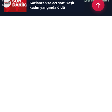
ve süreçlerinizi kolaylaştırır. Etkili arayüzü sayesinde ziyaretçileriniz haberleri
Gaziantep'te acı son: Yaşlı
hızlı ve keyifle takip edebilir.
kadın yangında öldü
Kategoriler
GÜNDEM
EKONOMİ
SİYASET
ASAYİŞ
SPOR
SAĞLIK
EĞİTİM
MAGAZİN
KİTAP
POLİTİKA
DÜNYA
TEKNOLOJİ
KÜLTÜR SANAT
YAŞAM
Sayfalar
ÇEREZ POLİTİKASI
GİZLİLİK POLİTİKASI
HAKKIMIZDA
KÜNYE