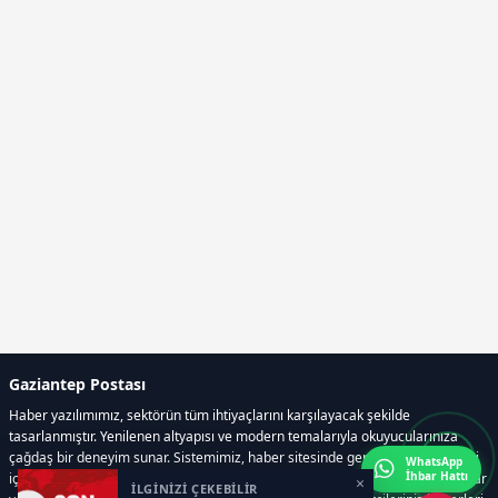
Gaziantep Postası
Haber yazılımımız, sektörün tüm ihtiyaçlarını karşılayacak şekilde
tasarlanmıştır. Yenilenen altyapısı ve modern temalarıyla okuyucularınıza
çağdaş bir deneyim sunar. Sistemimiz, haber sitesinde gerekli tüm modülleri
WhatsApp
İhbar Hattı
içerir. Siz içerik üretmeye odaklanırken, yazılımımız zamandan tasarruf sağlar
×
İLGİNİZİ ÇEKEBİLİR