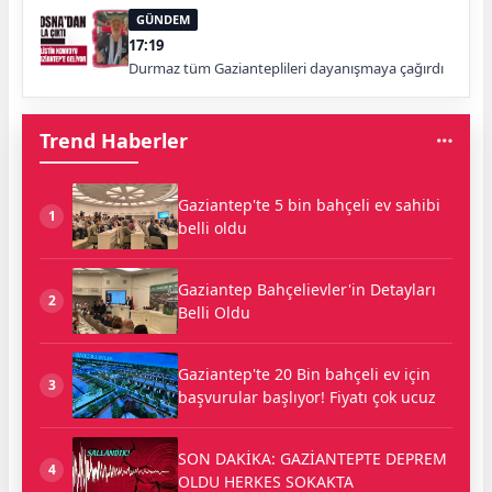
GÜNDEM
17:19
Durmaz tüm Gazianteplileri dayanışmaya çağırdı
Trend Haberler
Gaziantep'te 5 bin bahçeli ev sahibi
1
belli oldu
Gaziantep Bahçelievler'in Detayları
2
Belli Oldu
Gaziantep'te 20 Bin bahçeli ev için
3
başvurular başlıyor! Fiyatı çok ucuz
SON DAKİKA: GAZİANTEPTE DEPREM
4
OLDU HERKES SOKAKTA