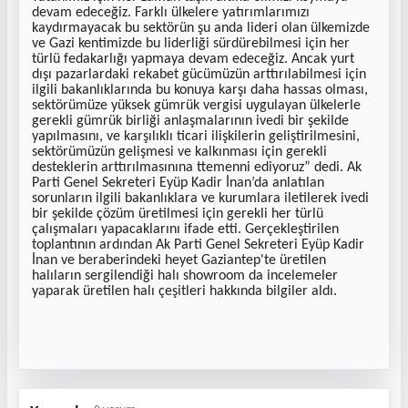
devam edeceğiz. Farklı ülkelere yatırımlarımızı
kaydırmayacak bu sektörün şu anda lideri olan ülkemizde
ve Gazi kentimizde bu liderliği sürdürebilmesi için her
türlü fedakarlığı yapmaya devam edeceğiz. Ancak yurt
dışı pazarlardaki rekabet gücümüzün arttırılabilmesi için
ilgili bakanlıklarında bu konuya karşı daha hassas olması,
sektörümüze yüksek gümrük vergisi uygulayan ülkelerle
gerekli gümrük birliği anlaşmalarının ivedi bir şekilde
yapılmasını, ve karşılıklı ticari ilişkilerin geliştirilmesini,
sektörümüzün gelişmesi ve kalkınması için gerekli
desteklerin arttırılmasınına ttemenni ediyoruz” dedi. Ak
Parti Genel Sekreteri Eyüp Kadir İnan’da anlatılan
sorunların ilgili bakanlıklara ve kurumlara iletilerek ivedi
bir şekilde çözüm üretilmesi için gerekli her türlü
çalışmaları yapacaklarını ifade etti. Gerçekleştirilen
toplantının ardından Ak Parti Genel Sekreteri Eyüp Kadir
İnan ve beraberindeki heyet Gaziantep'te üretilen
halıların sergilendiği halı showroom da incelemeler
yaparak üretilen halı çeşitleri hakkında bilgiler aldı.