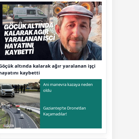
Göçük altında kalarak ağır yaralanan işçi
hayatını kaybetti
Ani manevra kazaya neden
oldu
Gaziantep’te Drone’dan
Kaçamadılar!