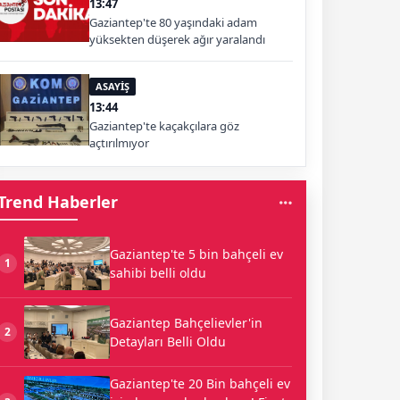
13:47
Gaziantep'te 80 yaşındaki adam
yüksekten düşerek ağır yaralandı
ASAYİŞ
13:44
Gaziantep'te kaçakçılara göz
açtırılmıyor
Trend Haberler
Gaziantep'te 5 bin bahçeli ev
1
sahibi belli oldu
Gaziantep Bahçelievler'in
2
Detayları Belli Oldu
Gaziantep'te 20 Bin bahçeli ev