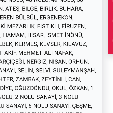
 ATEŞ, BİLGE, BİRLİK, BUHARA,
 EREN BÜLBÜL, ERGENEKON,
İ MEZARLIK, FISTIKLI, FİRUZEN,
, HAMAM, HİSAR, İSMET İNÖNÜ,
EBEK, KERMES, KEVSER, KILAVUZ,
T AKİF, MEHMET ALİ NAFAK,
RÇİÇEĞİ, NERGİZ, NİSAN, ORHUN,
NAYİ, SELİN, SELVİ, SÜLEYMANŞAH,
TER, ZAMBAK, ZEYTİNLİ, CAN,
EDİYE, OĞUZDÖNDÜ, OKUL, ÖZKAN, 1
NOLU, 2 NOLU SANAYİ, 3 NOLU
LU SANAYİ, 6 NOLU SANAYİ, ÇEŞME,