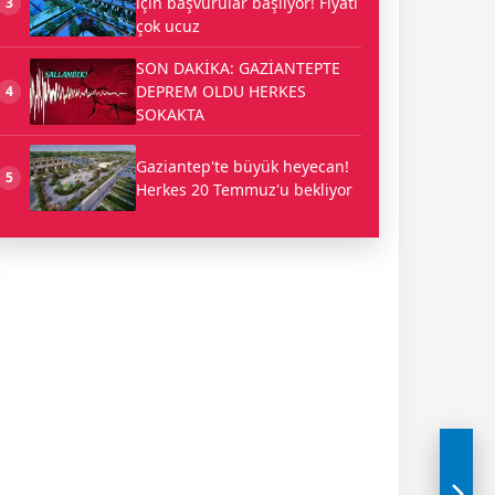
için başvurular başlıyor! Fiyatı
3
çok ucuz
SON DAKİKA: GAZİANTEPTE
DEPREM OLDU HERKES
4
SOKAKTA
Gaziantep'te büyük heyecan!
5
Herkes 20 Temmuz'u bekliyor