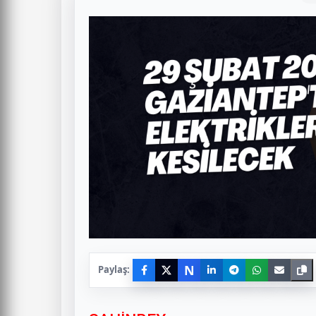
N
Paylaş: