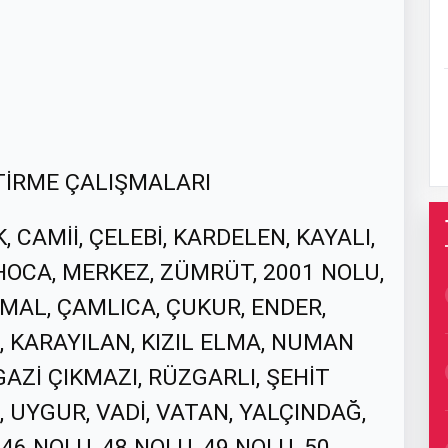
TİRME ÇALIŞMALARI
 CAMİİ, ÇELEBİ, KARDELEN, KAYALI,
HOCA, MERKEZ, ZÜMRÜT, 2001 NOLU,
MAL, ÇAMLICA, ÇUKUR, ENDER,
, KARAYILAN, KIZIL ELMA, NUMAN
AZİ ÇIKMAZI, RÜZGARLI, ŞEHİT
 UYGUR, VADİ, VATAN, YALÇINDAĞ,
46 NOLU, 48 NOLU, 49 NOLU, 50