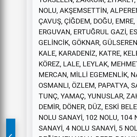
NOLU, AKŞEMSETTİN, ALPEREN,
ÇAVUŞ, ÇİĞDEM, DOĞU, EMRE,
ERGUVAN, ERTUĞRUL GAZİ, ESK
GELİNCİK, GÖKNAR, GÜLSEREN
KALE, KARADENİZ, KATRE, KEL
KÖREZ, LALE, LEYLAK, MEHME
MERCAN, MİLLİ EGEMENLİK, NA
OSMANLI, ÖZLEM, PAPATYA, SA
TUNÇ, YAMAÇ, YUNUSLAR, ZAH
DEMİR, DÖNER, DÜZ, ESKİ BEL
NOLU SANAYİ, 102 NOLU, 104 
SANAYİ, 4 NOLU SANAYİ, 5 NO