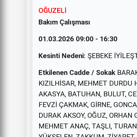
OĞUZELİ
Bakım Çalışması
01.03.2026 09:00 - 16:30
Kesinti Nedeni:
ŞEBEKE İYİLEŞ
Etkilenen Cadde / Sokak
BARAK,
KIZILHİSAR, MEHMET DURDU 
AKASYA, BATUHAN, BULUT, CE
FEVZİ ÇAKMAK, GİRNE, GONCA
DURAK AKSOY, OĞUZ, ORHAN G
MEHMET ANAÇ, TAŞLI, TURAN,
YÜKSELEN, ZAKKUM, ZİYARET, 