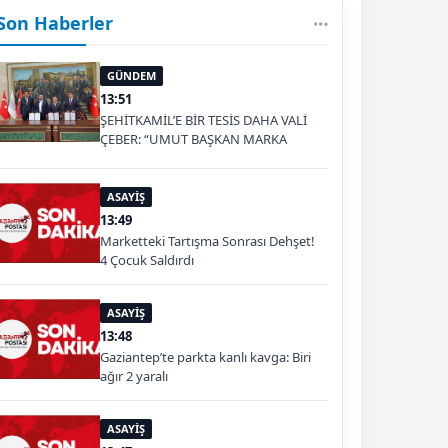
Son Haberler
GÜNDEM
13:51
ŞEHİTKAMİL’E BİR TESİS DAHA VALİ
ÇEBER: “UMUT BAŞKAN MARKA
OLDU”
ASAYİŞ
13:49
Marketteki Tartışma Sonrası Dehşet!
4 Çocuk Saldırdı
ASAYİŞ
13:48
Gaziantep’te parkta kanlı kavga: Biri
ağır 2 yaralı
ASAYİŞ