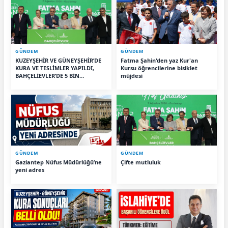
GÜNDEM
GÜNDEM
KUZEYŞEHİR VE GÜNEYŞEHİR’DE
Fatma Şahin'den yaz Kur'an
KURA VE TESLİMLER YAPILDI,
Kursu öğrencilerine bisiklet
BAHÇELİEVLER’DE 5 BİN
müjdesi
KONUTUN TEMELİ ATILDI
GÜNDEM
GÜNDEM
Gaziantep Nüfus Müdürlüğü’ne
Çifte mutluluk
yeni adres