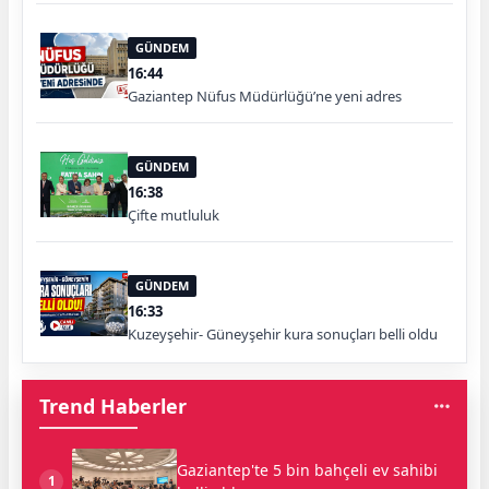
GÜNDEM
16:44
Gaziantep Nüfus Müdürlüğü’ne yeni adres
GÜNDEM
16:38
Çifte mutluluk
GÜNDEM
16:33
Kuzeyşehir- Güneyşehir kura sonuçları belli oldu
Trend Haberler
Gaziantep'te 5 bin bahçeli ev sahibi
1