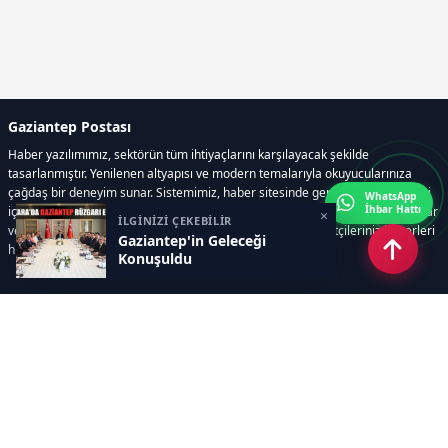
Gaziantep Postası
Haber yazılımımız, sektörün tüm ihtiyaçlarını karşılayacak şekilde
tasarlanmıştır. Yenilenen altyapısı ve modern temalarıyla okuyucularınıza
çağdaş bir deneyim sunar. Sistemimiz, haber sitesinde gerekli tüm modülleri
WhatsApp
İhbar Hattı
içerir. Siz içerik üretmeye odaklanırken, yazılımımız zamandan tasarruf sağlar
×
İLGİNİZİ ÇEKEBİLİR
ve süreçlerinizi kolaylaştırır. Etkili arayüzü sayesinde ziyaretçileriniz haberleri
Gaziantep'in Geleceği
hızlı ve keyifle takip edebilir.
Konuşuldu
Kategoriler
GÜNDEM
EKONOMİ
SİYASET
ASAYİŞ
SPOR
SAĞLIK
EĞİTİM
MAGAZİN