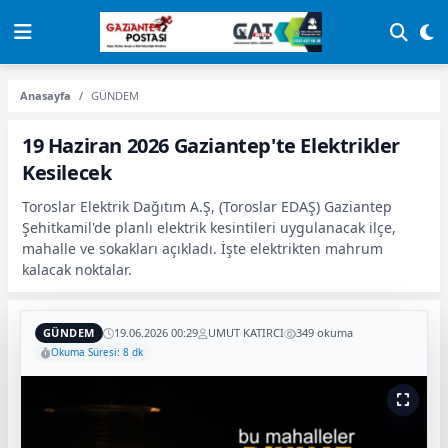
Anasayfa
GÜNDEM
19 Haziran 2026 Gaziantep'te Elektrikler
Kesilecek
Toroslar Elektrik Dağıtım A.Ş, (Toroslar EDAŞ) Gaziantep
Şehitkamil'de planlı elektrik kesintileri uygulanacak ilçe,
mahalle ve sokakları açıkladı. İşte elektrikten mahrum
kalacak noktalar.
GÜNDEM
19.06.2026 00:29
UMUT KATIRCI
349 okuma
Okuma Süresi: 8 dk