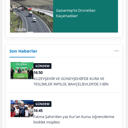
Gaziantep’te Drone’dan
Kaçamadılar!
Son Haberler
GÜNDEM
16:50
KUZEYŞEHİR VE GÜNEYŞEHİR’DE KURA VE
TESLİMLER YAPILDI, BAHÇELİEVLER’DE 5 BİN
KONUTUN TEMELİ ATILDI
GÜNDEM
16:45
Fatma Şahin'den yaz Kur'an Kursu öğrencilerine
bisiklet müjdesi