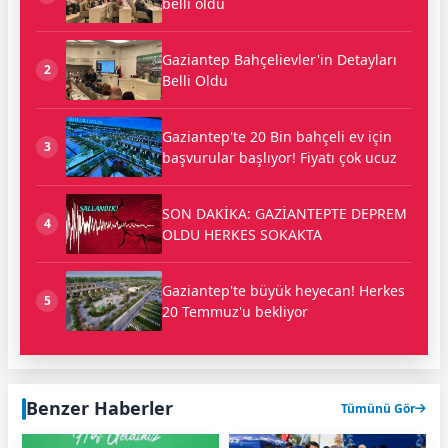
belli oldu
Gaziantep Bahçelievler'in Detayları
2
Belli Oldu
Gaziantep'te 20 Bin bahçeli ev için
3
başvurular başlıyor! Fiyatı çok ucuz
SON DAKİKA: GAZİANTEPTE DEPREM
4
OLDU HERKES SOKAKTA
Gaziantep'te büyük heyecan! Herkes
5
20 Temmuz'u bekliyor
Benzer Haberler
Tümünü Gör