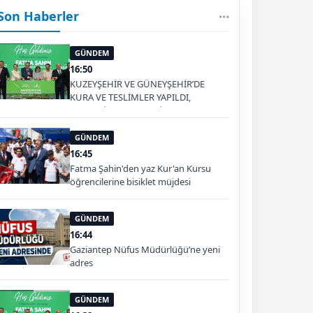
Son Haberler
GÜNDEM
16:50
KUZEYŞEHİR VE GÜNEYŞEHİR’DE
KURA VE TESLİMLER YAPILDI,
BAHÇELİEVLER’DE 5 BİN KONUTUN
TEMELİ ATILDI
GÜNDEM
16:45
Fatma Şahin'den yaz Kur'an Kursu
öğrencilerine bisiklet müjdesi
GÜNDEM
16:44
Gaziantep Nüfus Müdürlüğü’ne yeni
adres
GÜNDEM