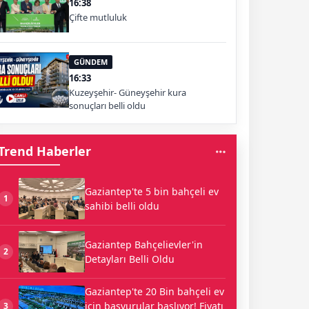
16:38
Çifte mutluluk
GÜNDEM
16:33
Kuzeyşehir- Güneyşehir kura
sonuçları belli oldu
Trend Haberler
Gaziantep'te 5 bin bahçeli ev
1
sahibi belli oldu
Gaziantep Bahçelievler'in
2
Detayları Belli Oldu
Gaziantep'te 20 Bin bahçeli ev
için başvurular başlıyor! Fiyatı
3