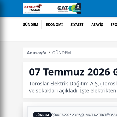
GÜNDEM
EKONOMİ
SİYASET
ASAYİŞ
SP
Anasayfa
GÜNDEM
07 Temmuz 2026 Ga
Toroslar Elektrik Dağıtım A.Ş, (Toros
ve sokakları açıkladı. İşte elektrikt
06.07.2026 23:36
UMUT KATIRCI
358
GÜNDEM