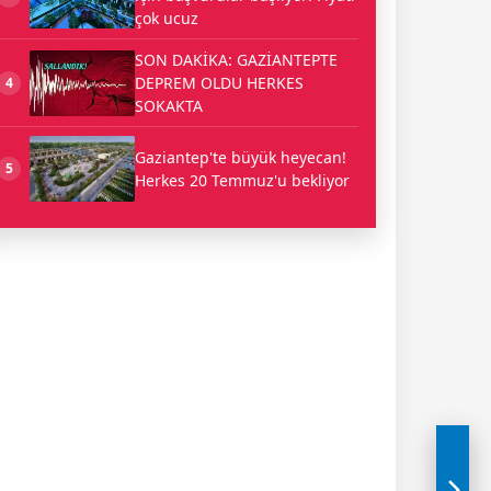
çok ucuz
SON DAKİKA: GAZİANTEPTE
DEPREM OLDU HERKES
4
SOKAKTA
Gaziantep'te büyük heyecan!
5
Herkes 20 Temmuz'u bekliyor