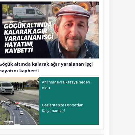
Göçük altında kalarak ağır yaralanan işçi
hayatını kaybetti
Ani manevra kazaya neden
oldu
Gaziantep’te Drone’dan
Kaçamadılar!