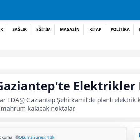
OR
SAĞLIK
EĞİTİM
MAGAZİN
KİTAP
POLİTİKA
ziantep'te Elektrikler 
lar EDAŞ) Gaziantep Şehitkamil'de planlı elektrik 
en mahrum kalacak noktalar.
 okuma
Okuma Süresi: 4 dk