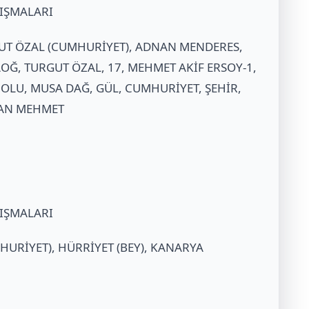
LIŞMALARI
RGUT ÖZAL (CUMHURİYET), ADNAN MENDERES,
OĞ, TURGUT ÖZAL, 17, MEHMET AKİF ERSOY-1,
 NOLU, MUSA DAĞ, GÜL, CUMHURİYET, ŞEHİR,
LTAN MEHMET
LIŞMALARI
MHURİYET), HÜRRİYET (BEY), KANARYA