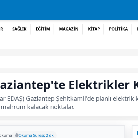
OR
SAĞLIK
EĞİTİM
MAGAZİN
KİTAP
POLİTİKA
aziantep'te Elektrikler 
lar EDAŞ) Gaziantep Şehitkamil'de planlı elektrik 
en mahrum kalacak noktalar.
 okuma
Okuma Süresi: 2 dk