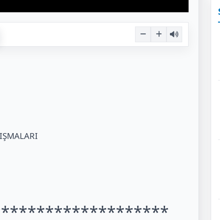
LIŞMALARI
********************