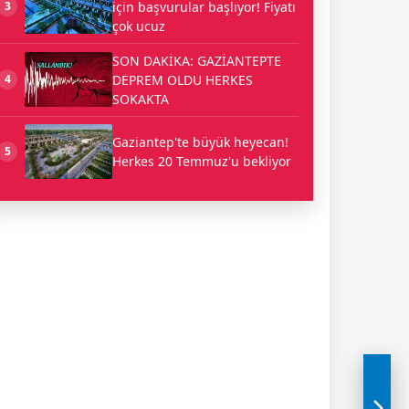
için başvurular başlıyor! Fiyatı
3
çok ucuz
SON DAKİKA: GAZİANTEPTE
DEPREM OLDU HERKES
4
SOKAKTA
Gaziantep'te büyük heyecan!
5
Herkes 20 Temmuz'u bekliyor