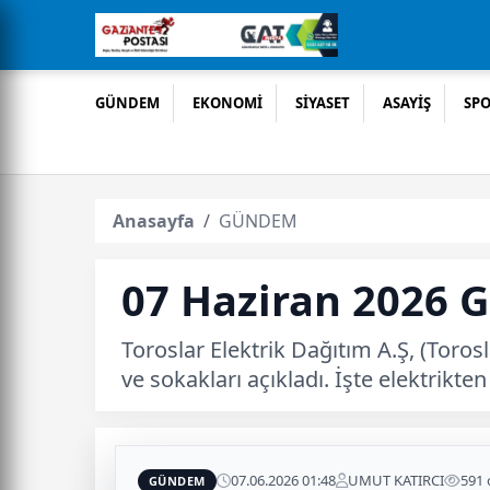
GÜNDEM
EKONOMİ
SİYASET
ASAYİŞ
SP
Anasayfa
GÜNDEM
07 Haziran 2026 G
Toroslar Elektrik Dağıtım A.Ş, (Toros
ve sokakları açıkladı. İşte elektrikt
07.06.2026 01:48
UMUT KATIRCI
591
GÜNDEM