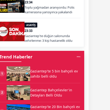
23:34
Toplu yağmadan aranıyordu: Polis
kamerasına yansıyınca yakalandı
ASAYİŞ
23:33
Gaziantep'te düğün salonunda
zehirlenme: 3 kişi hastanelik oldu
Trend Haberler
Gaziantep'te 5 bin bahçeli ev
1
sahibi belli oldu
Gaziantep Bahçelievler'in
2
Detayları Belli Oldu
Gaziantep'te 20 Bin bahçeli ev