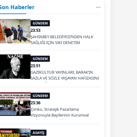
Son Haberler
GÜNDEM
23:53
ŞAHİNBEY BELEDİYESİ’NDEN HALK
SAĞLIĞI İÇİN SIKI DENETİM
GÜNDEM
23:51
GAZİKÜLTÜR YAYINLARI, BARAK’IN
SAZLA VE SÖZLE YAŞAYAN HAFIZASINI
GELECEĞE TAŞIYOR
GÜNDEM
23:36
Çimko, Stratejik Pazarlama
Vizyonuyla Bayilerinin Kurumsal
Gelişimini Destekliyor
ASAYİŞ