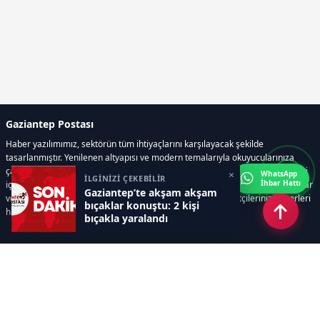
Gaziantep Postası
Haber yazılımımız, sektörün tüm ihtiyaçlarını karşılayacak şekilde
tasarlanmıştır. Yenilenen altyapısı ve modern temalarıyla okuyucularınıza
çağdaş bir deneyim sunar. Sistemimiz, haber sitesinde gerekli tüm modülleri
×
WhatsApp
İLGİNİZİ ÇEKEBİLİR
İhbar Hattı
içerir. Siz içerik üretmeye odaklanırken, yazılımımız zamandan tasarruf sağlar
Gaziantep’te akşam akşam
ve süreçlerinizi kolaylaştırır. Etkili arayüzü sayesinde ziyaretçileriniz haberleri
bıçaklar konuştu: 2 kişi
hızlı ve keyifle takip edebilir.
bıçakla yaralandı
Kategoriler
GÜNDEM
EKONOMİ
SİYASET
ASAYİŞ