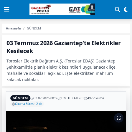
Anasayfa
GÜNDEM
03 Temmuz 2026 Gaziantep'te Elektrikler
Kesilecek
Toroslar Elektrik Dağıtım A.Ş, (Toroslar EDAŞ) Gaziantep
Şehitkamil'de planlı elektrik kesintileri uygulanacak ilçe,
mahalle ve sokakları açıkladı. İşte elektrikten mahrum
kalacak noktalar.
GÜNDEM
03.07.2026 00:59
UMUT KATIRCI
497 okuma
Okuma Süresi: 2 dk