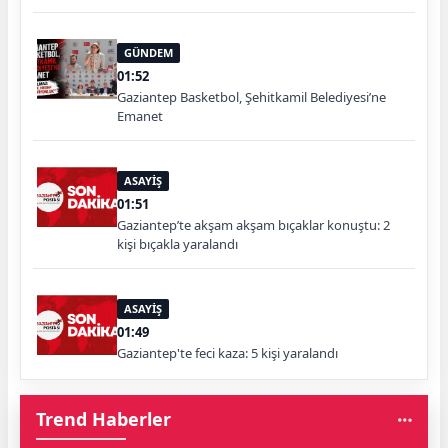
GÜNDEM
01:52
Gaziantep Basketbol, Şehitkamil Belediyesi’ne
Emanet
ASAYİŞ
01:51
Gaziantep’te akşam akşam bıçaklar konuştu: 2
kişi bıçakla yaralandı
ASAYİŞ
01:49
Gaziantep'te feci kaza: 5 kişi yaralandı
Trend Haberler