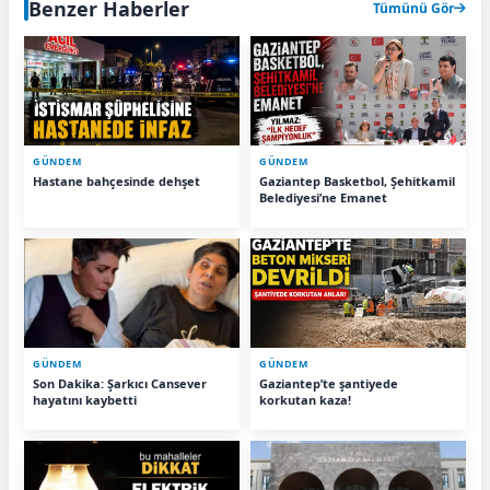
Benzer Haberler
Tümünü Gör
GÜNDEM
GÜNDEM
Hastane bahçesinde dehşet
Gaziantep Basketbol, Şehitkamil
Belediyesi’ne Emanet
GÜNDEM
GÜNDEM
Son Dakika: Şarkıcı Cansever
Gaziantep’te şantiyede
hayatını kaybetti
korkutan kaza!