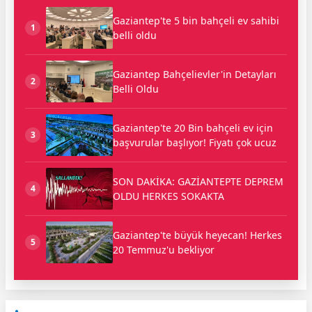
Gaziantep'te 5 bin bahçeli ev sahibi
1
belli oldu
Gaziantep Bahçelievler'in Detayları
2
Belli Oldu
Gaziantep'te 20 Bin bahçeli ev için
3
başvurular başlıyor! Fiyatı çok ucuz
SON DAKİKA: GAZİANTEPTE DEPREM
4
OLDU HERKES SOKAKTA
Gaziantep'te büyük heyecan! Herkes
5
20 Temmuz'u bekliyor