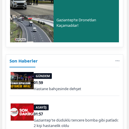
Gaziantep’te Drone’dan
Kaçamadılar!
Son Haberler
GÜNDEM
01:59
Hastane bahçesinde dehşet
ASAYİŞ
01:57
Gaziantep'te düdüklü tencere bomba gibi patladı:
2 kişi hastanelik oldu