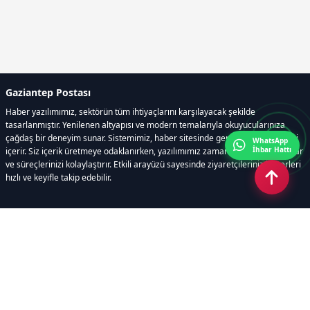
Gaziantep Postası
Haber yazılımımız, sektörün tüm ihtiyaçlarını karşılayacak şekilde
tasarlanmıştır. Yenilenen altyapısı ve modern temalarıyla okuyucularınıza
çağdaş bir deneyim sunar. Sistemimiz, haber sitesinde gerekli tüm modülleri
WhatsApp
İhbar Hattı
içerir. Siz içerik üretmeye odaklanırken, yazılımımız zamandan tasarruf sağlar
ve süreçlerinizi kolaylaştırır. Etkili arayüzü sayesinde ziyaretçileriniz haberleri
hızlı ve keyifle takip edebilir.
Kategoriler
GÜNDEM
EKONOMİ
SİYASET
ASAYİŞ
SPOR
SAĞLIK
EĞİTİM
MAGAZİN