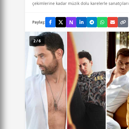
çekimlerine kadar müzik dolu karelerle sanatçıları
N
Paylaş:
2 / 6