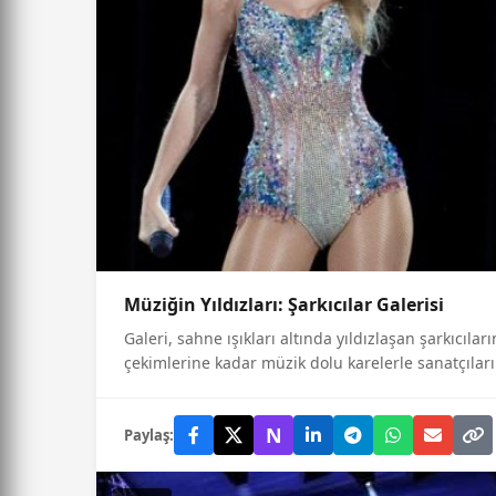
Müziğin Yıldızları: Şarkıcılar Galerisi
Galeri, sahne ışıkları altında yıldızlaşan şarkıcıla
çekimlerine kadar müzik dolu karelerle sanatçıları
N
Paylaş: