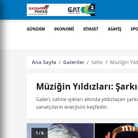
GÜNDEM
EKONOMİ
SİYASET
ASAYİŞ
SP
Ana Sayfa
Galeriler
Sehir
Müziğin Yıldı
Müziğin Yıldızları: Şarkı
Galeri, sahne ışıkları altında yıldızlaşan şa
sanatçıların enerjisini keşfedin.
1 / 6