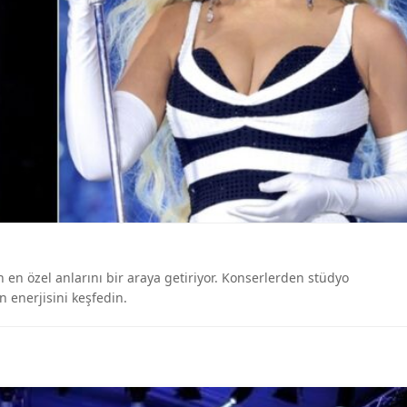
rın en özel anlarını bir araya getiriyor. Konserlerden stüdyo
n enerjisini keşfedin.