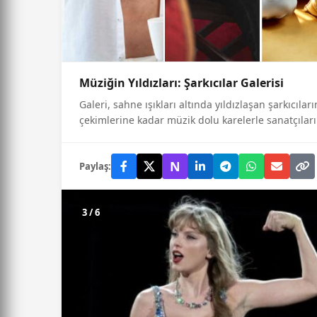
Müziğin Yıldızları: Şarkıcılar Galerisi
Galeri, sahne ışıkları altında yıldızlaşan şarkıcıla
çekimlerine kadar müzik dolu karelerle sanatçıları
N
Paylaş:
3 / 6