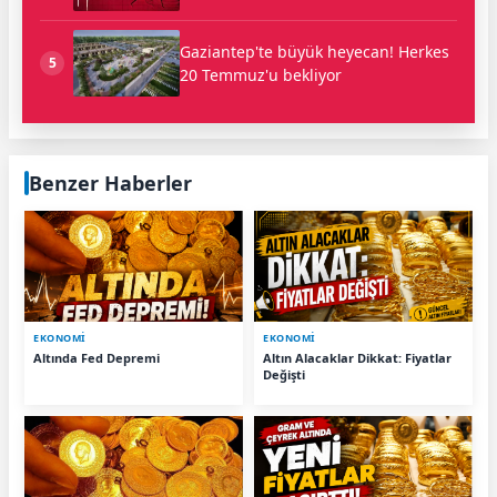
Gaziantep'te büyük heyecan! Herkes
5
20 Temmuz'u bekliyor
Benzer Haberler
EKONOMİ
EKONOMİ
Altında Fed Depremi
Altın Alacaklar Dikkat: Fiyatlar
Değişti