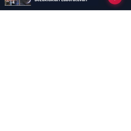
Hizmete Açıldı
Kategoriler
GÜNDEM
EKONOMİ
SİYASET
ASAYİŞ
SPOR
SAĞLIK
EĞİTİM
MAGAZİN
KİTAP
POLİTİKA
DÜNYA
TEKNOLOJİ
KÜLTÜR SANAT
YAŞAM
Sayfalar
ÇEREZ POLİTİKASI
GİZLİLİK POLİTİKASI
HAKKIMIZDA
KÜNYE
İletişim