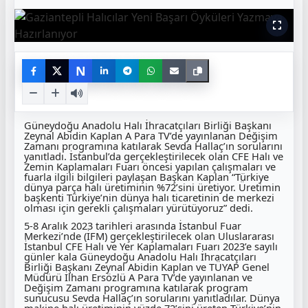
N
Güneydoğu Anadolu Halı İhracatçıları Birliği Başkanı
Zeynal Abidin Kaplan A Para TV’de yayınlanan Değişim
Zamanı programına katılarak Sevda Hallaç’ın sorularını
yanıtladı. İstanbul’da gerçekleştirilecek olan CFE Halı ve
Zemin Kaplamaları Fuarı öncesi yapılan çalışmaları ve
fuarla ilgili bilgileri paylaşan Başkan Kaplan “Türkiye
dünya parça halı üretiminin %72’sini üretiyor. Üretimin
başkenti Türkiye’nin dünya halı ticaretinin de merkezi
olması için gerekli çalışmaları yürütüyoruz” dedi.
5-8 Aralık 2023 tarihleri arasında İstanbul Fuar
Merkezi’nde (İFM) gerçekleştirilecek olan Uluslararası
İstanbul CFE Halı ve Yer Kaplamaları Fuarı 2023’e sayılı
günler kala Güneydoğu Anadolu Halı İhracatçıları
Birliği Başkanı Zeynal Abidin Kaplan ve TÜYAP Genel
Müdürü İlhan Ersözlü A Para TV’de yayınlanan ve
Değişim Zamanı programına katılarak program
sunucusu Sevda Hallaç’ın sorularını yanıtladılar. Dünya
makine halı üretiminin yüzde 72’sini üreten Türkiye’nin