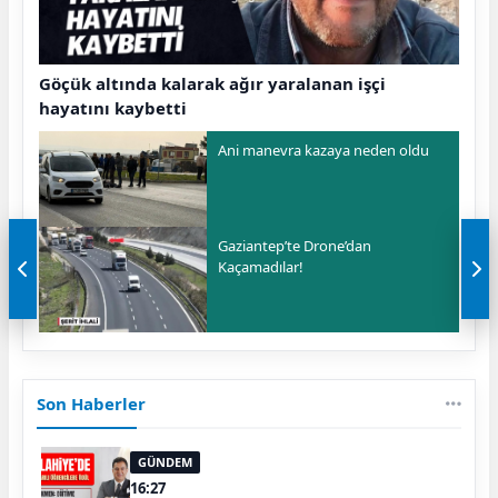
Göçük altında kalarak ağır yaralanan işçi
hayatını kaybetti
Ani manevra kazaya neden oldu
Gaziantep’te Drone’dan
Kaçamadılar!
Son Haberler
GÜNDEM
16:27