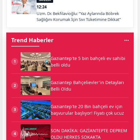
12:24
Uzm. Dr. Bekfilavioğlu: “Yaz Aylarında Böbrek
Sağlığını Korumak İçin Sıvı Tüketimine Dikkat”
Trend Haberler
Gaziantep'te 5 bin bahçeli ev sahibi
1
belli oldu
Gaziantep Bahçelievler'in Detayları
2
Belli Oldu
Gaziantep'te 20 Bin bahçeli ev için
3
başvurular başlıyor! Fiyatı çok ucuz
SON DAKİKA: GAZİANTEPTE DEPREM
4
OLDU HERKES SOKAKTA