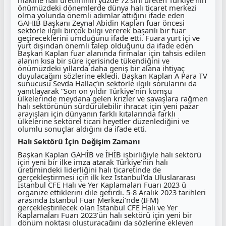
önümüzdeki dönemlerde dünya halı ticaret merkezi
olma yolunda önemli adımlar attığını ifade eden
GAHİB Başkanı Zeynal Abidin Kaplan fuar öncesi
sektörle ilgili birçok bilgi vererek başarılı bir fuar
geçireceklerini umduğunu ifade etti. Fuara yurt içi ve
yurt dışından önemli talep olduğunu da ifade eden
Başkan Kaplan fuar alanında firmalar için tahsis edilen
alanın kısa bir süre içerisinde tükendiğini ve
önümüzdeki yıllarda daha geniş bir alana ihtiyaç
duyulacağını sözlerine ekledi. Başkan Kaplan A Para TV
sunucusu Sevda Hallaç’ın sektörle ilgili sorularını da
yanıtlayarak “Son on yıldır Türkiye’nin komşu
ülkelerinde meydana gelen krizler ve savaşlara rağmen
halı sektörünün sürdürülebilir ihracat için yeni pazar
arayışları için dünyanın farklı kıtalarında farklı
ülkelerine sektörel ticari heyetler düzenlediğini ve
olumlu sonuçlar aldığını da ifade etti.
Halı Sektörü İçin Değişim Zamanı
Başkan Kaplan GAHİB ve İHİB işbirliğiyle halı sektörü
için yeni bir ilke imza atarak Türkiye’nin halı
üretimindeki liderliğini halı ticaretinde de
gerçekleştirmesi için ilk kez İstanbul’da Uluslararası
İstanbul CFE Halı ve Yer Kaplamaları Fuarı 2023 ü
organize ettiklerini dile getirdi. 5-8 Aralık 2023 tarihleri
arasında İstanbul Fuar Merkezi’nde (İFM)
gerçekleştirilecek olan İstanbul CFE Halı ve Yer
Kaplamaları Fuarı 2023’ün halı sektörü için yeni bir
dönüm noktası oluşturacağını da sözlerine ekleyen