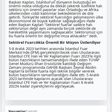
Başkan Kaplan, İstanbul’un dünyanın buluştuğu en
önemli nokta olduğuna da dikkat çekerek özellikle halı
sektörü için önemli pazarlar olan Ortadoğu ve Afrika
ülkelerinden ciddi katılımlar beklediklerini de dile
getirdi. Türkiye’de sektörel fuarcılığın gelişmesinin ülke
ekonomisine de büyük katkılar sağlayacağını ifade
eden Başkan Kaplan “Sektörel fuarlar sadece halı
sektörünün değil aynı zamanda birçok sektörde de
hareketlilik yaşanmasını sağlayacaktır. Sektörümüz için
bu fuarla önemli bir değişime imza atılacaktır” dedi.
Sektörel Fuarcılıkta Önemli Bir Misyon Üstleniliyor
5-8 Aralık 2023 tarihleri arasında İstanbul Fuar
Merkezi’nde (İFM) gerçekleştirilecek olan Uluslararası
İstanbul CFE Halı ve Yer Kaplamaları Fuarı 2023’le ilgili
bütün hazırlıkların tamamlandığını ifade eden TÜYAP
Genel Müdürü İlhan Ersözlü’de katıldığı Değişim
Zamanı programında GAHİB Başkanı Zeynal Abidin
Kaplan’la birlikte fuarla ilgili teknik bilgiler vererek
bütün hazırlıkların tamamlandığını ifade etti. 5 Aralık
2023 tarihinde kapılarını açacak olan Uluslararası
İstanbul CFE Halı ve Yer Kaplamaları Fuarı 8 Aralık
2023’e kadar ziyaretçilerini ağırlayacak.
Yorumlar
0 yorum