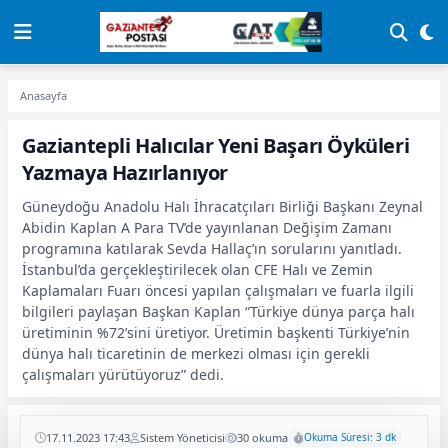
Anasayfa
Gaziantepli Halıcılar Yeni Başarı Öyküleri
Yazmaya Hazırlanıyor
Güneydoğu Anadolu Halı İhracatçıları Birliği Başkanı Zeynal
Abidin Kaplan A Para TV’de yayınlanan Değişim Zamanı
programına katılarak Sevda Hallaç’ın sorularını yanıtladı.
İstanbul’da gerçekleştirilecek olan CFE Halı ve Zemin
Kaplamaları Fuarı öncesi yapılan çalışmaları ve fuarla ilgili
bilgileri paylaşan Başkan Kaplan “Türkiye dünya parça halı
üretiminin %72’sini üretiyor. Üretimin başkenti Türkiye’nin
dünya halı ticaretinin de merkezi olması için gerekli
çalışmaları yürütüyoruz” dedi.
17.11.2023 17:43
Sistem Yöneticisi
30 okuma
Okuma Süresi: 3 dk