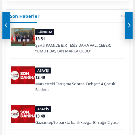
Son Haberler
GÜNDEM
13:51
ŞEHİTKAMİL’E BİR TESİS DAHA VALİ ÇEBER:
“UMUT BAŞKAN MARKA OLDU”
ASAYİŞ
13:49
Marketteki Tartışma Sonrası Dehşet! 4 Çocuk
Saldırdı
ASAYİŞ
13:48
Gaziantep’te parkta kanlı kavga: Biri ağır 2 yaralı