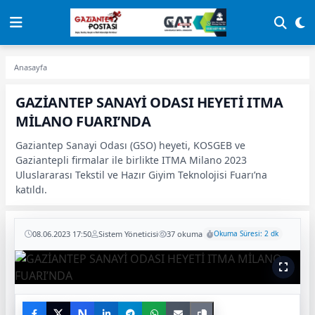
Anasayfa
GAZİANTEP SANAYİ ODASI HEYETİ ITMA
MİLANO FUARI’NDA
Gaziantep Sanayi Odası (GSO) heyeti, KOSGEB ve
Gaziantepli firmalar ile birlikte ITMA Milano 2023
Uluslararası Tekstil ve Hazır Giyim Teknolojisi Fuarı’na
katıldı.
08.06.2023 17:50
Sistem Yöneticisi
37 okuma
Okuma Süresi: 2 dk
N