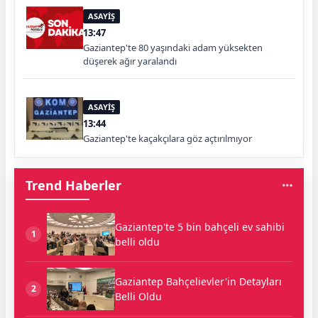
ASAYİŞ
13:47
Gaziantep'te 80 yaşındaki adam yüksekten
düşerek ağır yaralandı
ASAYİŞ
13:44
Gaziantep'te kaçakçılara göz açtırılmıyor
Trend Haberler
Gaziantep'te 5 bin bahçeli ev sahibi
1
belli oldu
Gaziantep Bahçelievler'in Detayları
2
Belli Oldu