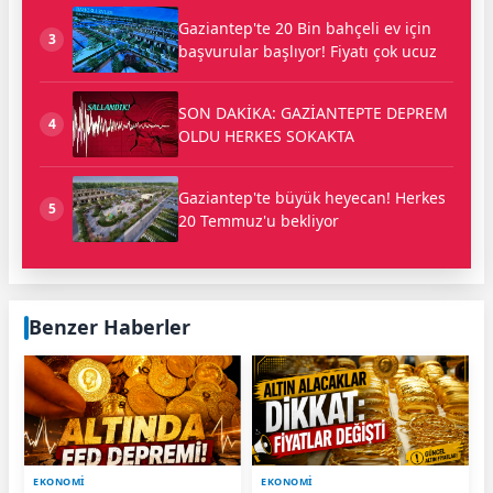
Gaziantep'te 20 Bin bahçeli ev için
3
başvurular başlıyor! Fiyatı çok ucuz
SON DAKİKA: GAZİANTEPTE DEPREM
4
OLDU HERKES SOKAKTA
Gaziantep'te büyük heyecan! Herkes
5
20 Temmuz'u bekliyor
Benzer Haberler
EKONOMİ
EKONOMİ