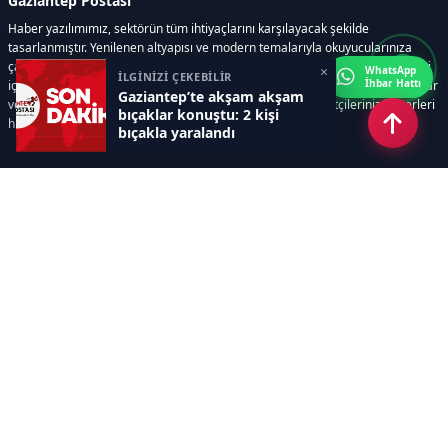
Gaziantep Postası
Haber yazılımımız, sektörün tüm ihtiyaçlarını karşılayacak şekilde
tasarlanmıştır. Yenilenen altyapısı ve modern temalarıyla okuyucularınıza
çağdaş bir deneyim sunar. Sistemimiz, haber sitesinde gerekli tüm modülleri
×
WhatsApp
İLGİNİZİ ÇEKEBİLİR
İhbar Hattı
içerir. Siz içerik üretmeye odaklanırken, yazılımımız zamandan tasarruf sağlar
Gaziantep’te akşam akşam
ve süreçlerinizi kolaylaştırır. Etkili arayüzü sayesinde ziyaretçileriniz haberleri
bıçaklar konuştu: 2 kişi
hızlı ve keyifle takip edebilir.
bıçakla yaralandı
Kategoriler
GÜNDEM
EKONOMİ
SİYASET
ASAYİŞ
SPOR
SAĞLIK
EĞİTİM
MAGAZİN
KİTAP
POLİTİKA
DÜNYA
TEKNOLOJİ
KÜLTÜR SANAT
YAŞAM