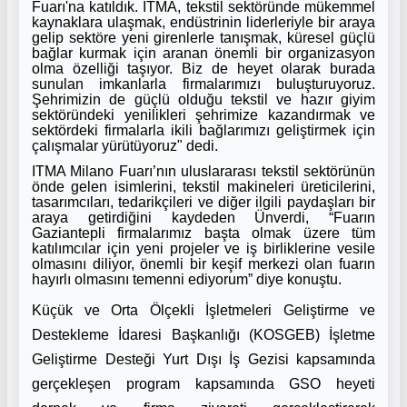
Fuarı'na katıldık. ITMA, tekstil sektöründe mükemmel
kaynaklara ulaşmak, endüstrinin liderleriyle bir araya
gelip sektöre yeni girenlerle tanışmak, küresel güçlü
bağlar kurmak için aranan önemli bir organizasyon
olma özelliği taşıyor. Biz de heyet olarak burada
sunulan imkanlarla firmalarımızı buluşturuyoruz.
Şehrimizin de güçlü olduğu tekstil ve hazır giyim
sektöründeki yenilikleri şehrimize kazandırmak ve
sektördeki firmalarla ikili bağlarımızı geliştirmek için
çalışmalar yürütüyoruz" dedi.
ITMA Milano Fuarı’nın uluslararası tekstil sektörünün
önde gelen isimlerini, tekstil makineleri üreticilerini,
tasarımcıları, tedarikçileri ve diğer ilgili paydaşları bir
araya getirdiğini kaydeden Ünverdi, “Fuarın
Gaziantepli firmalarımız başta olmak üzere tüm
katılımcılar için yeni projeler ve iş birliklerine vesile
olmasını diliyor, önemli bir keşif merkezi olan fuarın
hayırlı olmasını temenni ediyorum” diye konuştu.
Küçük ve Orta Ölçekli İşletmeleri Geliştirme ve
Destekleme İdaresi Başkanlığı (KOSGEB) İşletme
Geliştirme Desteği Yurt Dışı İş Gezisi kapsamında
gerçekleşen program kapsamında GSO heyeti