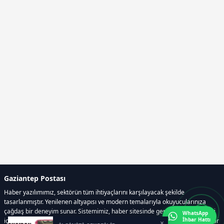
Gaziantep Postası
Haber yazılımımız, sektörün tüm ihtiyaçlarını karşılayacak şekilde
tasarlanmıştır. Yenilenen altyapısı ve modern temalarıyla okuyucularınıza
çağdaş bir deneyim sunar. Sistemimiz, haber sitesinde gerekli tüm modülleri
WhatsApp
İhbar Hattı
içerir. Siz içerik üretmeye odaklanırken, yazılımımız zamandan tasarruf sağlar
×