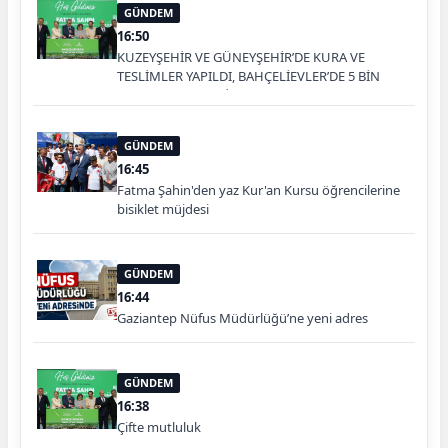
GÜNDEM
16:50
KUZEYŞEHİR VE GÜNEYŞEHİR’DE KURA VE
TESLİMLER YAPILDI, BAHÇELİEVLER’DE 5 BİN
KONUTUN TEMELİ ATILDI
GÜNDEM
16:45
Fatma Şahin'den yaz Kur'an Kursu öğrencilerine
bisiklet müjdesi
GÜNDEM
16:44
Gaziantep Nüfus Müdürlüğü’ne yeni adres
GÜNDEM
16:38
Çifte mutluluk