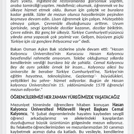
burs yoktu. İngiltere’de restoranlarda garsonluk yaptım,
araba tamirciliği yaptım. Hedefimiz; okumak, öğrenmek ve bu
ülkeye hizmet etmek oldu. Bunun için çalıştık ve buralara
kadar geldik. Sizler de mezun olunca hayallerinizin peşinden
koşmaya devam edin. Lisan öğrenmek için çalışın. Müteşebbis
olmaya çalışın. Çevrenizle diyaloğunuzu arttırın. Uyum
içerisinde, sevgi içerisinde dostlar kazanın, dostlar biriktirin.
Çevre edinin. Biz genç bir ülkeyiz. Türkiye Cumhuriyeti yüzüncü
yılında ama yapacak çok şeyimiz var. Gelişen, büyüyen güçlü
Türkiye için siz gençlere ihtiyacımız var
” dedi.
Bakan Osman Aşkın Bak sözlerine şöyle devam etti: “
Hasan
Kalyoncu Üniversitesi’nin Kurucusu Hasan Kalyoncu
beyefendiyi rahmetle anıyorum. Talebe olduğumuz yıllarda
kendilerinin verdiği burslara biz de şahidiz. Cemal Kalyoncu
Bey de aynı şekilde örnek bir insan… Kalyoncu ailesi bu
üniversite ile beraber Türkiye Cumhuriyeti’ne, Türkiye’nin
eğitim hayatına, teknolojisine, Gaziantep’- büyüdükleri,
yetiştikleri bu şehre- hizmet ediyorlar. Bugün de Hasan
kalyoncu Üniversitesi’nin 15. yıldönümünde 1578 öğrenciyi
mezun ediyorlar
.”
ÖĞRENCİLERİMİZİ HER ZAMAN YÜREĞİMİZDE YAŞATACAĞIZ
Mezuniyet töreninde öğrencilere hitaben konuşan
Hasan
Kalyoncu Üniversitesi Mütevelli Heyet Başkanı Cemal
Kalyoncu
, “6 Şubat depremlerinde hayatını kaybeden sevgili
öğrenci arkadaşlarımız ve ailelerindeki kayıplardan
duyduğumuz büyük üzüntünün gölgesinde mezun ediyoruz.
Bu felakette öğrencilerimizden ve mezunlarımızdan 30 canımızı
kaybetmek acımızı daha da katladı. Bu vesileyle, kendilerine