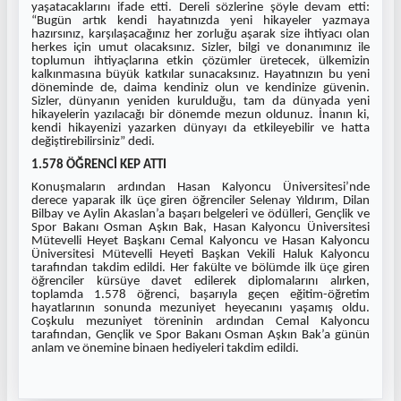
yaşatacaklarını ifade etti. Dereli sözlerine şöyle devam etti:
“Bugün artık kendi hayatınızda yeni hikayeler yazmaya
hazırsınız, karşılaşacağınız her zorluğu aşarak size ihtiyacı olan
herkes için umut olacaksınız. Sizler, bilgi ve donanımınız ile
toplumun ihtiyaçlarına etkin çözümler üretecek, ülkemizin
kalkınmasına büyük katkılar sunacaksınız. Hayatınızın bu yeni
döneminde de, daima kendiniz olun ve kendinize güvenin.
Sizler, dünyanın yeniden kurulduğu, tam da dünyada yeni
hikayelerin yazılacağı bir dönemde mezun oldunuz. İnanın ki,
kendi hikayenizi yazarken dünyayı da etkileyebilir ve hatta
değiştirebilirsiniz” dedi.
1.578 ÖĞRENCİ KEP ATTI
Konuşmaların ardından Hasan Kalyoncu Üniversitesi’nde
derece yaparak ilk üçe giren öğrenciler Selenay Yıldırım, Dilan
Bilbay ve Aylin Akaslan’a başarı belgeleri ve ödülleri, Gençlik ve
Spor Bakanı Osman Aşkın Bak, Hasan Kalyoncu Üniversitesi
Mütevelli Heyet Başkanı Cemal Kalyoncu ve Hasan Kalyoncu
Üniversitesi Mütevelli Heyeti Başkan Vekili Haluk Kalyoncu
tarafından takdim edildi. Her fakülte ve bölümde ilk üçe giren
öğrenciler kürsüye davet edilerek diplomalarını alırken,
toplamda 1.578 öğrenci, başarıyla geçen eğitim-öğretim
hayatlarının sonunda mezuniyet heyecanını yaşamış oldu.
Coşkulu mezuniyet töreninin ardından Cemal Kalyoncu
tarafından, Gençlik ve Spor Bakanı Osman Aşkın Bak’a günün
anlam ve önemine binaen hediyeleri takdim edildi.