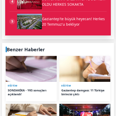
4
OLDU HERKES SOKAKTA
Gaziantep'te büyük heyecan! Herkes
5
20 Temmuz'u bekliyor
Benzer Haberler
EĞİTİM
EĞİTİM
SONDAKİKA - YKS sonuçları
Gaziantep damgası: 11 Türkiye
açıklandı!
birincisi çıktı