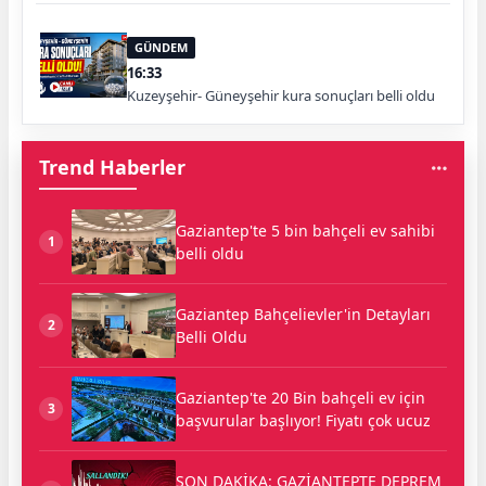
GÜNDEM
16:33
Kuzeyşehir- Güneyşehir kura sonuçları belli oldu
Trend Haberler
Gaziantep'te 5 bin bahçeli ev sahibi
1
belli oldu
Gaziantep Bahçelievler'in Detayları
2
Belli Oldu
Gaziantep'te 20 Bin bahçeli ev için
3
başvurular başlıyor! Fiyatı çok ucuz
SON DAKİKA: GAZİANTEPTE DEPREM