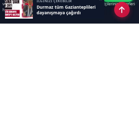
İLGİNİZİ ÇEKEBİLİR
ve süreçlerinizi kolaylaştırır. Etkili arayüzü sayesinde ziyaretçileriniz haberleri
Durmaz tüm Gazianteplileri
hızlı ve keyifle takip edebilir.
dayanışmaya çağırdı
Kategoriler
GÜNDEM
EKONOMİ
SİYASET
ASAYİŞ
SPOR
SAĞLIK
EĞİTİM
MAGAZİN
KİTAP
POLİTİKA
DÜNYA
TEKNOLOJİ
KÜLTÜR SANAT
YAŞAM
Sayfalar
ÇEREZ POLİTİKASI
GİZLİLİK POLİTİKASI
HAKKIMIZDA
KÜNYE