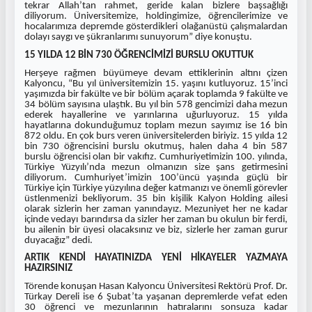
tekrar Allah’tan rahmet, geride kalan bizlere başsağlığı
diliyorum. Üniversitemize, holdingimize, öğrencilerimize ve
hocalarımıza depremde gösterdikleri olağanüstü çalışmalardan
dolayı saygı ve şükranlarımı sunuyorum” diye konuştu.
15 YILDA 12 BİN 730 ÖĞRENCİMİZİ BURSLU OKUTTUK
Herşeye rağmen büyümeye devam ettiklerinin altını çizen
Kalyoncu, “Bu yıl üniversitemizin 15. yaşını kutluyoruz. 15’inci
yaşımızda bir fakülte ve bir bölüm açarak toplamda 9 fakülte ve
34 bölüm sayısına ulaştık. Bu yıl bin 578 gencimizi daha mezun
ederek hayallerine ve yarınlarına uğurluyoruz. 15 yılda
hayatlarına dokunduğumuz toplam mezun sayımız ise 16 bin
872 oldu. En çok burs veren üniversitelerden biriyiz. 15 yılda 12
bin 730 öğrencisini burslu okutmuş, halen daha 4 bin 587
burslu öğrencisi olan bir vakıfız. Cumhuriyetimizin 100. yılında,
Türkiye Yüzyılı’nda mezun olmanızın size şans getirmesini
diliyorum. Cumhuriyet’imizin 100’üncü yaşında güçlü bir
Türkiye için Türkiye yüzyılına değer katmanızı ve önemli görevler
üstlenmenizi bekliyorum. 35 bin kişilik Kalyon Holding ailesi
olarak sizlerin her zaman yanındayız. Mezuniyet her ne kadar
içinde vedayı barındırsa da sizler her zaman bu okulun bir ferdi,
bu ailenin bir üyesi olacaksınız ve biz, sizlerle her zaman gurur
duyacağız” dedi.
ARTIK KENDİ HAYATINIZDA YENİ HİKAYELER YAZMAYA
HAZIRSINIZ
Törende konuşan Hasan Kalyoncu Üniversitesi Rektörü Prof. Dr.
Türkay Dereli ise 6 Şubat’ta yaşanan depremlerde vefat eden
30 öğrenci ve mezunlarının hatıralarını sonsuza kadar