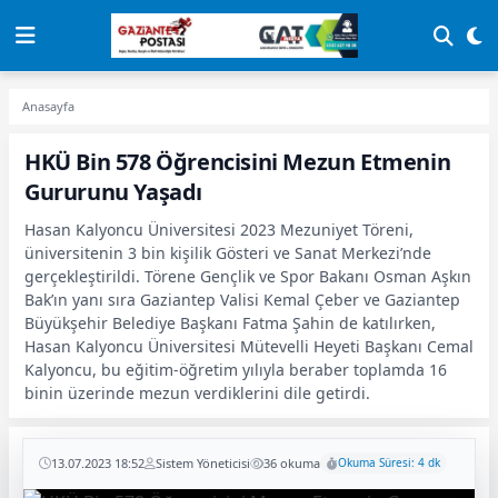
Anasayfa
HKÜ Bin 578 Öğrencisini Mezun Etmenin
Gururunu Yaşadı
Hasan Kalyoncu Üniversitesi 2023 Mezuniyet Töreni,
üniversitenin 3 bin kişilik Gösteri ve Sanat Merkezi’nde
gerçekleştirildi. Törene Gençlik ve Spor Bakanı Osman Aşkın
Bak’ın yanı sıra Gaziantep Valisi Kemal Çeber ve Gaziantep
Büyükşehir Belediye Başkanı Fatma Şahin de katılırken,
Hasan Kalyoncu Üniversitesi Mütevelli Heyeti Başkanı Cemal
Kalyoncu, bu eğitim-öğretim yılıyla beraber toplamda 16
binin üzerinde mezun verdiklerini dile getirdi.
13.07.2023 18:52
Sistem Yöneticisi
36 okuma
Okuma Süresi: 4 dk