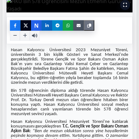
N
Hasan Kalyoncu Üniversitesi 2023 Mezuniyet Töreni,
üniversitenin 3 bin kişilik Gösteri ve Sanat Merkezi’nde
gerçekleştirildi. Törene Gençlik ve Spor Bakanı Osman Aşkın
Bak’ın yanı sıra Gaziantep Valisi Kemal Çeber ve Gaziantep
Büyükşehir Belediye Başkanı Fatma Şahin de katılırken, Hasan
Kalyoncu Üniversitesi Mütevelli Heyeti Başkanı Cemal
Kalyoncu, bu eğitim-öğretim yılıyla beraber toplamda 16 binin
üzerinde mezun verdiklerini dile getirdi.
Bin 578 öğrencinin diploma aldığı törende Hasan Kalyoncu
Üniversitesi Mütevelli Heyeti Başkanı Cemal Kalyoncu ve Rektör
Prof. Dr. Türkay Dereli mezun olan öğrencilere hitaben birer
konuşma yaptı. Hasan Kalyoncu Üniversitesi sosyal medya
hesaplarından canlı yayınlanan törende bin 578 öğrenci
mezuniyet sevinci yaşadı.
Hasan Kalyoncu Üniversitesi Mezuniyet Töreni’ne katılarak
konuşmasını gerçekleştiren
T.C.
Gençlik ve Spor Bakanı Osman
Aşkın Bak
: “
Ben de mezun olduktan sonra yine hayallerimin
peşinde koşmaya devam ettim. Yurtdışına gittim. O zamanlar