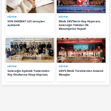
EĞİTİM
EĞİTİM
SON DAKİKA!! LGS sonuçları
Minik GKV’lilerin Kep Heyecanı,
açıklandı
Geleceğin Yıldızları İlk
Mezuniyetini Yaşadı!
EĞİTİM
EĞİTİM
Geleceğin Aydınlık Yüzlerinden
GKV’li Minik Yüreklerden Anlamlı
Köy Okullarına Kitap Köprüsü;
Mesajlar