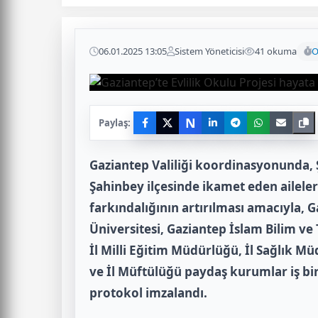
06.01.2025 13:05
Sistem Yöneticisi
41 okuma
O
N
Paylaş:
Gaziantep Valiliği koordinasyonunda, 
Şahinbey ilçesinde ikamet eden aileler
farkındalığının artırılması amacıyla,
Üniversitesi, Gaziantep İslam Bilim ve
İl Milli Eğitim Müdürlüğü, İl Sağlık M
ve İl Müftülüğü paydaş kurumlar iş bir
protokol imzalandı.