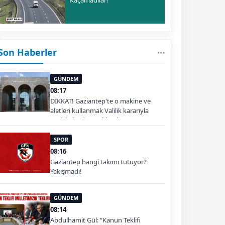
Son Haberler
GÜNDEM
08:17
DİKKAT! Gaziantep'te o makine ve
aletleri kullanmak Valilik kararıyla
geçici olarak yasaklandı
SPOR
08:16
Gaziantep hangi takımı tutuyor?
Yakışmadı!
GÜNDEM
08:14
Abdulhamit Gül: “Kanun Teklifi