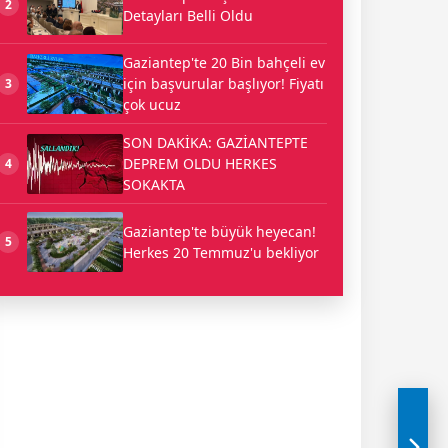
2
Detayları Belli Oldu
Gaziantep'te 20 Bin bahçeli ev
için başvurular başlıyor! Fiyatı
3
çok ucuz
SON DAKİKA: GAZİANTEPTE
DEPREM OLDU HERKES
4
SOKAKTA
Gaziantep'te büyük heyecan!
5
Herkes 20 Temmuz'u bekliyor