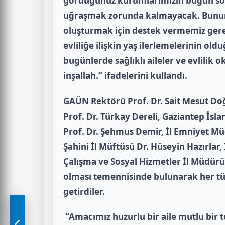
gördüğünüz kurumlarımızın bugün soru
uğraşmak zorunda kalmayacak. Bunun içi
oluşturmak için destek vermemiz gerek
evliliğe ilişkin yaş ilerlemelerinin ol
bugünlerde sağlıklı aileler ve evlilik 
inşallah.” ifadelerini kullandı.
GAÜN Rektörü Prof. Dr. Sait Mesut Do
Prof. Dr. Türkay Dereli, Gaziantep İsl
Prof. Dr. Şehmus Demir, İl Emniyet Mü
Şahini İl Müftüsü Dr. Hüseyin Hazırlar, 
Çalışma ve Sosyal Hizmetler İl Müdürü
olması temennisinde bulunarak her tür
getirdiler.
“Amacımız huzurlu bir aile mutlu bir