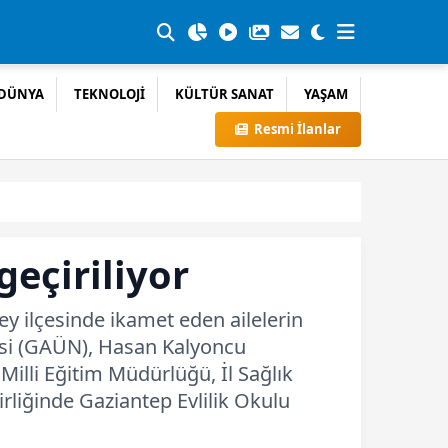
DÜNYA
TEKNOLOJİ
KÜLTÜR SANAT
YAŞAM
Resmi İlanlar
geçiriliyor
y ilçesinde ikamet eden ailelerin
tesi (GAÜN), Hasan Kalyoncu
Milli Eğitim Müdürlüğü, İl Sağlık
rliğinde Gaziantep Evlilik Okulu