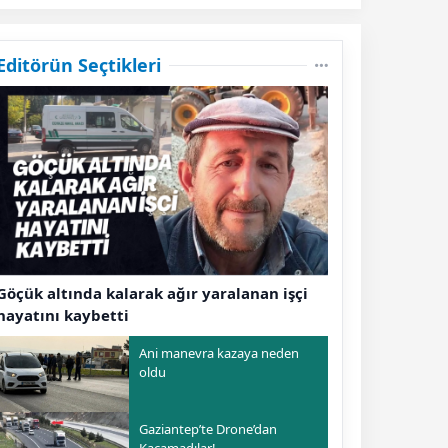
Editörün Seçtikleri
Göçük altında kalarak ağır yaralanan işçi
hayatını kaybetti
Ani manevra kazaya neden
oldu
Gaziantep’te Drone’dan
Kaçamadılar!