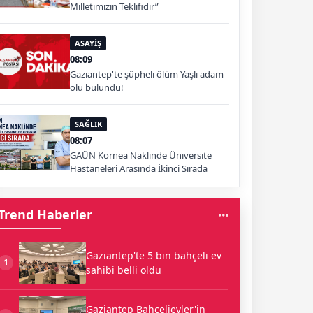
Milletimizin Teklifidir”
ASAYİŞ
08:09
Gaziantep'te şüpheli ölüm Yaşlı adam
ölü bulundu!
SAĞLIK
08:07
GAÜN Kornea Naklinde Üniversite
Hastaneleri Arasında İkinci Sırada
Trend Haberler
Gaziantep'te 5 bin bahçeli ev
1
sahibi belli oldu
Gaziantep Bahçelievler'in