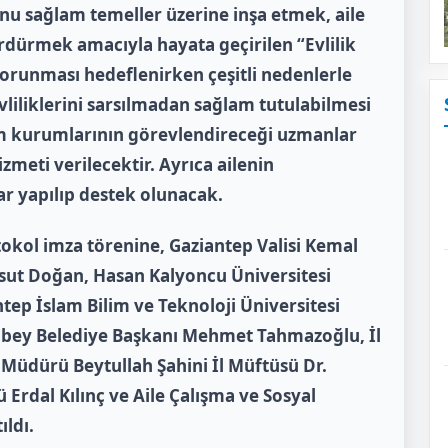
u sağlam temeller üzerine inşa etmek, aile
sürdürmek amacıyla hayata geçirilen “Evlilik
korunması hedeflenirken çeşitli nedenlerle
evliliklerini sarsılmadan sağlam tutulabilmesi
tim kurumlarının görevlendireceği uzmanlar
zmeti verilecektir. Ayrıca ailenin
lar yapılıp destek olunacak.
tokol imza törenine, Gaziantep Valisi Kemal
esut Doğan, Hasan Kalyoncu Üniversitesi
ntep İslam Bilim ve Teknoloji Üniversitesi
nbey Belediye Başkanı Mehmet Tahmazoğlu, İl
 Müdürü Beytullah Şahini İl Müftüsü Dr.
ü Erdal Kılınç ve Aile Çalışma ve Sosyal
ldı.