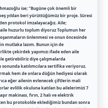
hmazoğlu ise; “Bugüne çok önemli bir
 beş yıldan beri yürüttüğümüz bir proje. Süresi
en protokol imzalayacağız. Aile;
aile huzurlu toplum diyoruz Toplumun her
. Boşanmaların önlenmesi ve onun öncesinde
çin mutlaka lazım. Bunun için de
rlikte çekirdek yapımızı ifade eden aile
le getirebiliriz diye çalışmalarda
 sonunda katılımcılara sertifika veriyoruz.
tırmak hem de onlara düğün hediyesi olarak
ca eğer ailenin evlenecek çiftlerin mali
lar evlilik okuluna katılan bu ailelerimizi 7
ır makinası, fırın, 2 halı ve elektrik
eten bu protokolde eklediğimiz bundan sonra