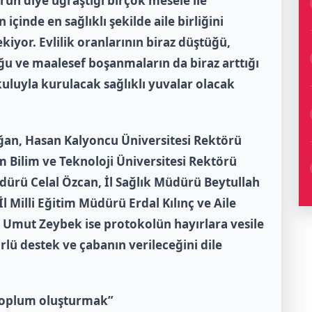
n diye uğraştığı birçok mesele ile
nde en sağlıklı şekilde aile birliğini
iyor. Evlilik oranlarının biraz düştüğü,
duğu ve maalesef boşanmaların da biraz arttığı
okuluyla kurulacak sağlıklı yuvalar olacak
ğan, Hasan Kalyoncu Üniversitesi Rektörü
am Bilim ve Teknoloji Üniversitesi Rektörü
dürü Celal Özcan, İl Sağlık Müdürü Beytullah
İl Milli Eğitim Müdürü Erdal Kılınç ve Aile
 Umut Zeybek ise protokolün hayırlara vesile
lü destek ve çabanın verileceğini dile
 toplum oluşturmak”