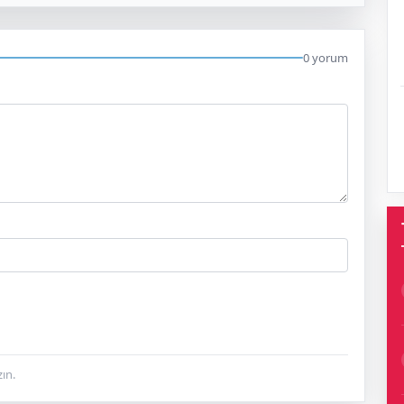
0 yorum
ın.