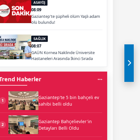
ASAYİŞ
08:09
Gaziantep'te şüpheli ölüm Yaşlı adam
ölü bulundu!
SAĞLIK
08:07
GAÜN Kornea Naklinde Üniversite
Hastaneleri Arasında İkinci Sırada
Trend Haberler
Gaziantep'te 5 bin bahçeli ev
1
sahibi belli oldu
Gaziantep Bahçelievler'in
2
Detayları Belli Oldu