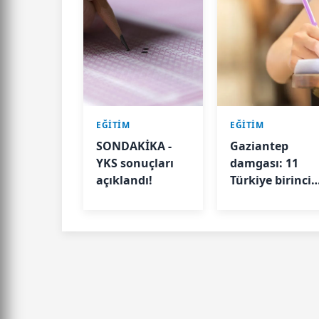
EĞİTİM
EĞİTİM
SONDAKİKA -
Gaziantep
YKS sonuçları
damgası: 11
açıklandı!
Türkiye birincis
çıktı