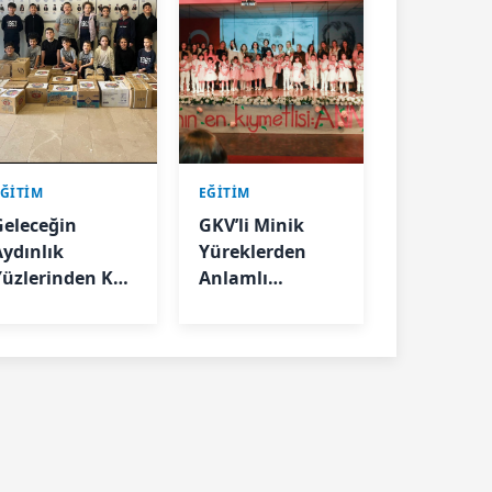
EĞİTİM
EĞİTİM
Geleceğin
GKV’li Minik
Aydınlık
Yüreklerden
Yüzlerinden Köy
Anlamlı
Okullarına
Mesajlar
Kitap Köprüsü;