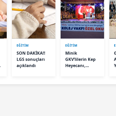
EĞİTİM
EĞİTİM
SON DAKİKA!!
Minik
LGS sonuçları
GKV’lilerin Kep
i
açıklandı
Heyecanı,
Geleceğin
Yıldızları İlk
Mezuniyetini
Yaşadı!