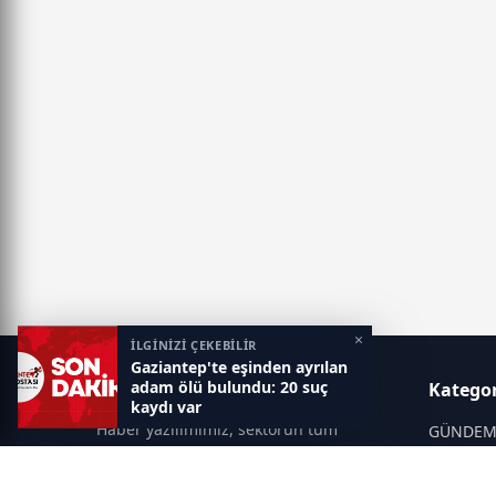
×
İLGİNİZİ ÇEKEBİLİR
Gaziantep'te eşinden ayrılan
adam ölü bulundu: 20 suç
Gaziantep Postası
Kategor
kaydı var
Haber yazılımımız, sektörün tüm
GÜNDE
ihtiyaçlarını karşılayacak şekilde
SİYASET
tasarlanmıştır. Yenilenen altyapısı ve