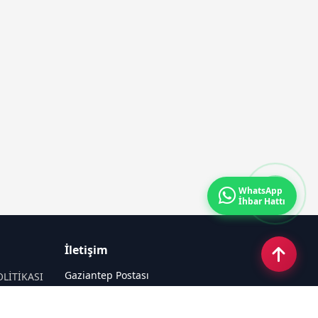
WhatsApp
İhbar Hattı
İletişim
Gaziantep Postası
OLİTİKASI
Güneş Mahallesi 87022 Nolu Sokak No:
44 Şahinbey / GAZİANTEP