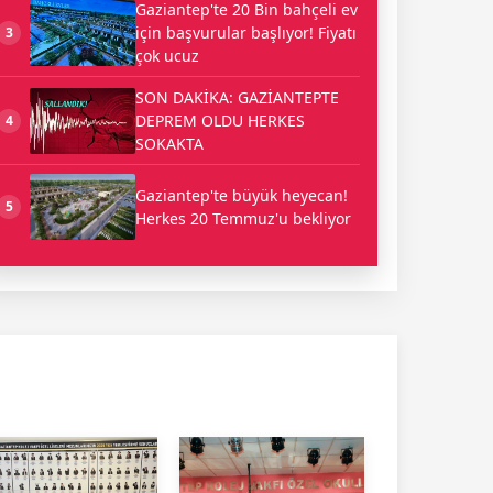
Gaziantep'te 20 Bin bahçeli ev
için başvurular başlıyor! Fiyatı
3
çok ucuz
SON DAKİKA: GAZİANTEPTE
DEPREM OLDU HERKES
4
SOKAKTA
Gaziantep'te büyük heyecan!
5
Herkes 20 Temmuz'u bekliyor