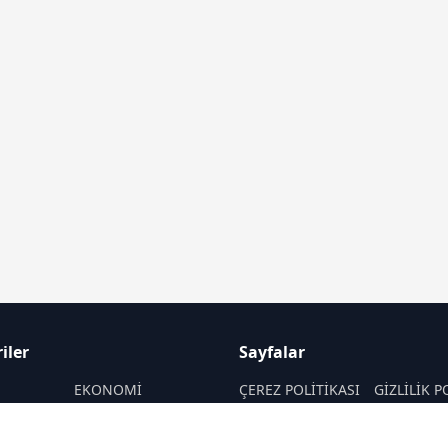
iler
Sayfalar
M
EKONOMİ
ÇEREZ POLİTİKASI
GİZLİLİK P
ASAYİŞ
HAKKIMIZDA
KÜNYE