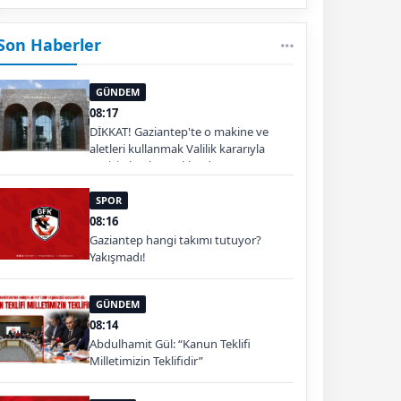
Son Haberler
GÜNDEM
08:17
DİKKAT! Gaziantep'te o makine ve
aletleri kullanmak Valilik kararıyla
geçici olarak yasaklandı
SPOR
08:16
Gaziantep hangi takımı tutuyor?
Yakışmadı!
GÜNDEM
08:14
Abdulhamit Gül: “Kanun Teklifi
Milletimizin Teklifidir”