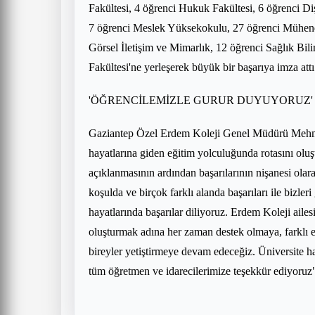
Fakültesi, 4 öğrenci Hukuk Fakültesi, 6 öğrenci Diş
7 öğrenci Meslek Yüksekokulu, 27 öğrenci Mühendis
Görsel İletişim ve Mimarlık, 12 öğrenci Sağlık Bilim
Fakültesi'ne yerleşerek büyük bir başarıya imza attı
'ÖĞRENCİLEMİZLE GURUR DUYUYORUZ'
Gaziantep Özel Erdem Koleji Genel Müdürü Mehmet
hayatlarına giden eğitim yolculuğunda rotasını olu
açıklanmasının ardından başarılarının nişanesi olar
koşulda ve birçok farklı alanda başarıları ile bizler
hayatlarında başarılar diliyoruz. Erdem Koleji ailes
oluşturmak adına her zaman destek olmaya, farklı 
bireyler yetiştirmeye devam edeceğiz. Üniversite h
tüm öğretmen ve idarecilerimize teşekkür ediyoruz" 