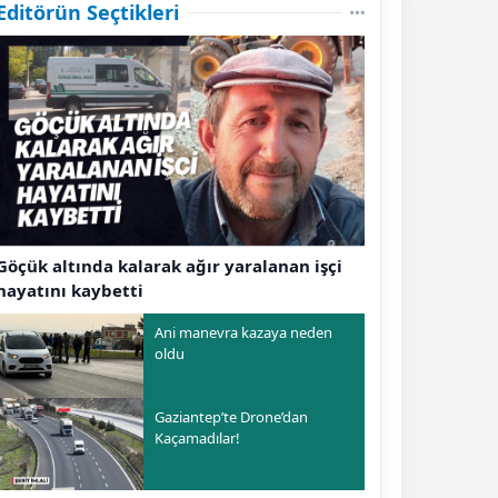
Editörün Seçtikleri
Göçük altında kalarak ağır yaralanan işçi
hayatını kaybetti
Ani manevra kazaya neden
oldu
Gaziantep’te Drone’dan
Kaçamadılar!