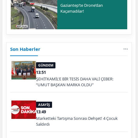
Gaziantep’te Drone’dan
Kaçamadılar!
Son Haberler
GÜNDEM
13:51
ŞEHİTKAMİL’E BİR TESİS DAHA VALİ ÇEBER:
“UMUT BAŞKAN MARKA OLDU”
ASAYİŞ
13:49
Marketteki Tartışma Sonrası Dehşet! 4 Çocuk
Saldırdı