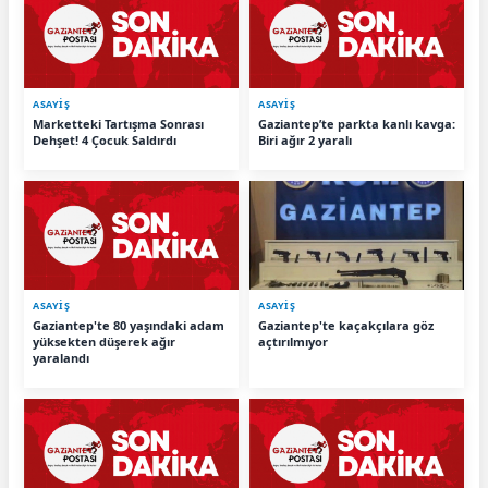
ASAYİŞ
ASAYİŞ
Marketteki Tartışma Sonrası
Gaziantep’te parkta kanlı kavga:
Dehşet! 4 Çocuk Saldırdı
Biri ağır 2 yaralı
ASAYİŞ
ASAYİŞ
Gaziantep'te 80 yaşındaki adam
Gaziantep'te kaçakçılara göz
yüksekten düşerek ağır
açtırılmıyor
yaralandı