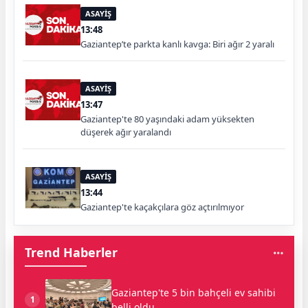
ASAYİŞ
13:48
Gaziantep’te parkta kanlı kavga: Biri ağır 2 yaralı
ASAYİŞ
13:47
Gaziantep'te 80 yaşındaki adam yüksekten
düşerek ağır yaralandı
ASAYİŞ
13:44
Gaziantep'te kaçakçılara göz açtırılmıyor
Trend Haberler
Gaziantep'te 5 bin bahçeli ev sahibi
1
belli oldu