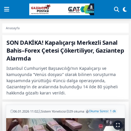
Anasayfa
SON DAKİKA! Kapalıçarşı Merkezli Sanal
Bahis–Forex Çetesi Çökertiliyor, Gaziantep
Alarmda
İstanbul Cumhuriyet Başsavcılığı’nın Kapalıçarşı ve
kamuoyunda “Venüs dosyası” olarak bilinen soruşturma
kapsamında yürüttüğü 4’üncü dalga operasyonda,
Gaziantep’in de aralarında bulunduğu 14 ilde 80 şüpheli
hakkında gözaltı kararı verildi.
06.01.2026 11:02
Sistem Yöneticisi
29 okuma
Okuma Süresi: 1 dk