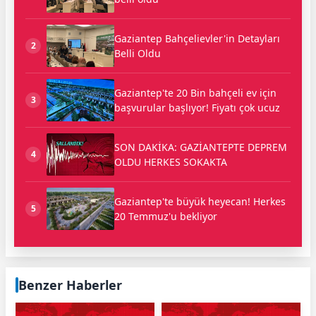
Gaziantep Bahçelievler'in Detayları
2
Belli Oldu
Gaziantep'te 20 Bin bahçeli ev için
3
başvurular başlıyor! Fiyatı çok ucuz
SON DAKİKA: GAZİANTEPTE DEPREM
4
OLDU HERKES SOKAKTA
Gaziantep'te büyük heyecan! Herkes
5
20 Temmuz'u bekliyor
Benzer Haberler