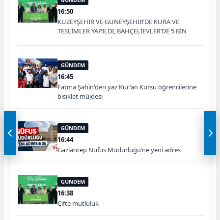
16:50
KUZEYŞEHİR VE GÜNEYŞEHİR’DE KURA VE
TESLİMLER YAPILDI, BAHÇELİEVLER’DE 5 BİN
KONUTUN TEMELİ ATILDI
GÜNDEM
16:45
Fatma Şahin'den yaz Kur'an Kursu öğrencilerine
bisiklet müjdesi
GÜNDEM
16:44
Gaziantep Nüfus Müdürlüğü’ne yeni adres
GÜNDEM
16:38
Çifte mutluluk