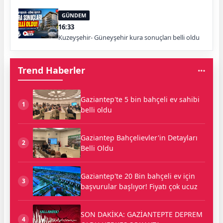
GÜNDEM
16:33
Kuzeyşehir- Güneyşehir kura sonuçları belli oldu
Trend Haberler
Gaziantep'te 5 bin bahçeli ev sahibi
1
belli oldu
Gaziantep Bahçelievler'in Detayları
2
Belli Oldu
Gaziantep'te 20 Bin bahçeli ev için
3
başvurular başlıyor! Fiyatı çok ucuz
SON DAKİKA: GAZİANTEPTE DEPREM
4