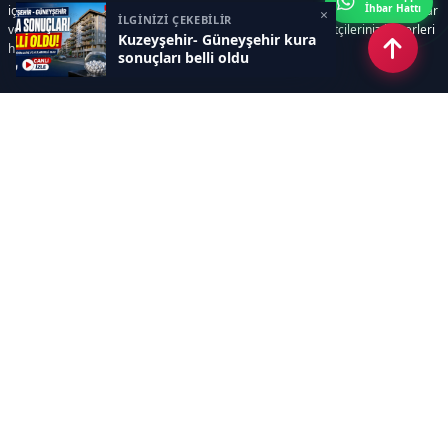
İhbar Hattı
içerir. Siz içerik üretmeye odaklanırken, yazılımımız zamandan tasarruf sağlar
×
İLGİNİZİ ÇEKEBİLİR
ve süreçlerinizi kolaylaştırır. Etkili arayüzü sayesinde ziyaretçileriniz haberleri
Kuzeyşehir- Güneyşehir kura
hızlı ve keyifle takip edebilir.
sonuçları belli oldu
Kategoriler
GÜNDEM
EKONOMİ
SİYASET
ASAYİŞ
SPOR
SAĞLIK
EĞİTİM
MAGAZİN
KİTAP
POLİTİKA
DÜNYA
TEKNOLOJİ
KÜLTÜR SANAT
YAŞAM
Sayfalar
ÇEREZ POLİTİKASI
GİZLİLİK POLİTİKASI