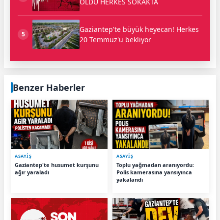
OLDU HERKES SOKAKTA
Gaziantep'te büyük heyecan! Herkes
5
20 Temmuz'u bekliyor
Benzer Haberler
ASAYİŞ
ASAYİŞ
Gaziantep'te husumet kurşunu
Toplu yağmadan aranıyordu:
ağır yaraladı
Polis kamerasına yansıyınca
yakalandı