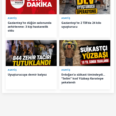
ASAYİŞ
ASAYİŞ
Gaziantep'te düğün salonunda
Gaziantep'te 2 TIR'da 24 kilo
zehirlenme: 3 kişi hastanelik
uyuşturucu
oldu
ASAYİŞ
ASAYİŞ
Uyuşturucuya demir balyoz
Erdoğan'a süikast timindeydi...
“Selim” kod Yüzbaşı Karatepe
yakalandı