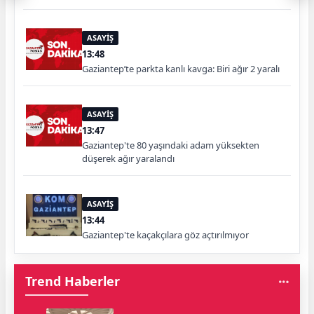
ASAYİŞ
13:48
Gaziantep’te parkta kanlı kavga: Biri ağır 2 yaralı
ASAYİŞ
13:47
Gaziantep'te 80 yaşındaki adam yüksekten
düşerek ağır yaralandı
ASAYİŞ
13:44
Gaziantep'te kaçakçılara göz açtırılmıyor
Trend Haberler