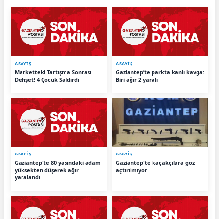
ASAYİŞ
ASAYİŞ
Marketteki Tartışma Sonrası
Gaziantep’te parkta kanlı kavga:
Dehşet! 4 Çocuk Saldırdı
Biri ağır 2 yaralı
ASAYİŞ
ASAYİŞ
Gaziantep'te 80 yaşındaki adam
Gaziantep'te kaçakçılara göz
yüksekten düşerek ağır
açtırılmıyor
yaralandı