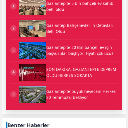
Gaziantep'te 5 bin bahçeli ev sahibi
1
belli oldu
Gaziantep Bahçelievler'in Detayları
2
Belli Oldu
Gaziantep'te 20 Bin bahçeli ev için
3
başvurular başlıyor! Fiyatı çok ucuz
SON DAKİKA: GAZİANTEPTE DEPREM
4
OLDU HERKES SOKAKTA
Gaziantep'te büyük heyecan! Herkes
5
20 Temmuz'u bekliyor
Benzer Haberler