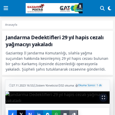
Anasayfa
Jandarma Dedektifleri 29 yıl hapis cezalı
yağmacıyı yakaladı
Gaziantep İl Jandarma Komutanlığı, silahla yağma
suçundan hakkında kesinleşmiş 29 yıl hapis cezası bulunan
bir şahsı Karkamış ilçesinde düzenlediği operasyonla
yakaladı. Şüpheli şahıs tutuklanarak cezaevine gönderildi.
27.11.2023 16:53
Sistem Yöneticisi
32 okuma
Okuma Süresi: 1 dk
N