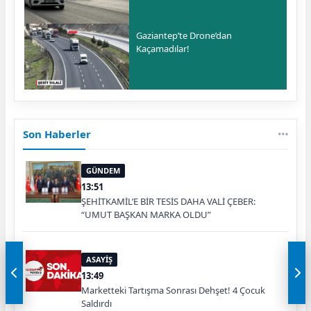
Gaziantep’te Drone’dan
Kaçamadılar!
Son Haberler
GÜNDEM
13:51
ŞEHİTKAMİL’E BİR TESİS DAHA VALİ ÇEBER:
“UMUT BAŞKAN MARKA OLDU”
ASAYİŞ
13:49
Marketteki Tartışma Sonrası Dehşet! 4 Çocuk
Saldırdı