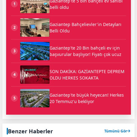
Gaziantep'te 5 bin bahçeli ev sahibi
1
belli oldu
Gaziantep Bahçelievler'in Detayları
2
Belli Oldu
Gaziantep'te 20 Bin bahçeli ev için
3
başvurular başlıyor! Fiyatı çok ucuz
SON DAKİKA: GAZİANTEPTE DEPREM
4
OLDU HERKES SOKAKTA
Gaziantep'te büyük heyecan! Herkes
5
20 Temmuz'u bekliyor
Benzer Haberler
Tümünü Gör