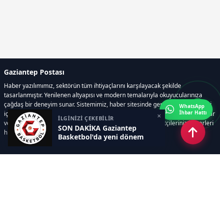
Gaziantep Postası
Haber yazılımımız, sektörün tüm ihtiyaçlarını karşılayacak şekilde
tasarlanmıştır. Yenilenen altyapısı ve modern temalarıyla okuyucularınıza
çağdaş bir deneyim sunar. Sistemimiz, haber sitesinde gerekli tüm modülleri
WhatsApp
İhbar Hattı
içerir. Siz içerik üretmeye odaklanırken, yazılımımız zamandan tasarruf sağlar
×
İLGİNİZİ ÇEKEBİLİR
ve süreçlerinizi kolaylaştırır. Etkili arayüzü sayesinde ziyaretçileriniz haberleri
SON DAKİKA Gaziantep
hızlı ve keyifle takip edebilir.
Basketbol'da yeni dönem
Kategoriler
GÜNDEM
EKONOMİ
SİYASET
ASAYİŞ
SPOR
SAĞLIK