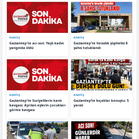
ASAYİŞ
ASAYİŞ
Gaziantep'te acı son: Yaşlı kadın
Gaziantep'te hırsızlık şüphelisi 8
yangında öldü
şahıs tutuklandı
ASAYİŞ
ASAYİŞ
Gaziantep'te Suriyelilerin kanlı
Gaziantep’te bıçaklar konuştu: 5
kavgası: Ayrılan eşlerin çocukları
yaralı
görme kavgası