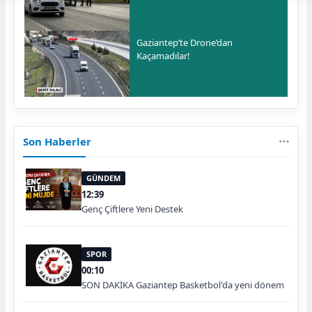
Gaziantep’te Drone’dan
Kaçamadılar!
Son Haberler
GÜNDEM
12:39
Genç Çiftlere Yeni Destek
SPOR
00:10
SON DAKİKA Gaziantep Basketbol'da yeni dönem