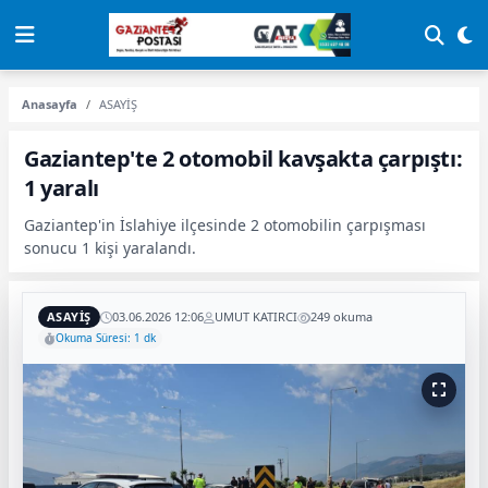
Anasayfa
ASAYİŞ
Gaziantep'te 2 otomobil kavşakta çarpıştı:
1 yaralı
Gaziantep'in İslahiye ilçesinde 2 otomobilin çarpışması
sonucu 1 kişi yaralandı.
ASAYİŞ
03.06.2026 12:06
UMUT KATIRCI
249 okuma
Okuma Süresi: 1 dk