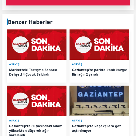
Benzer Haberler
ASAYİŞ
ASAYİŞ
Marketteki Tartışma Sonrası
Gaziantep’te parkta kanlı kavga:
Dehşet! 4 Çocuk Saldırdı
Biri ağır 2 yaralı
ASAYİŞ
ASAYİŞ
Gaziantep'te 80 yaşındaki adam
Gaziantep'te kaçakçılara göz
yüksekten düşerek ağır
açtırılmıyor
yaralandı