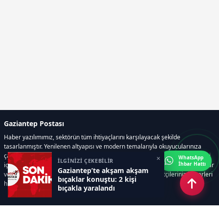
Gaziantep Postası
Haber yazılımımız, sektörün tüm ihtiyaçlarını karşılayacak şekilde
tasarlanmıştır. Yenilenen altyapısı ve modern temalarıyla okuyucularınıza
çağdaş bir deneyim sunar. Sistemimiz, haber sitesinde gerekli tüm modülleri
×
WhatsApp
İLGİNİZİ ÇEKEBİLİR
İhbar Hattı
içerir. Siz içerik üretmeye odaklanırken, yazılımımız zamandan tasarruf sağlar
Gaziantep’te akşam akşam
ve süreçlerinizi kolaylaştırır. Etkili arayüzü sayesinde ziyaretçileriniz haberleri
bıçaklar konuştu: 2 kişi
hızlı ve keyifle takip edebilir.
bıçakla yaralandı
Kategoriler