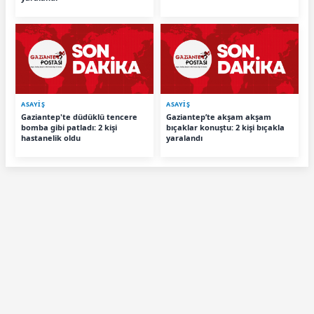
ASAYİŞ
ASAYİŞ
Gaziantep'te düdüklü tencere
Gaziantep’te akşam akşam
bomba gibi patladı: 2 kişi
bıçaklar konuştu: 2 kişi bıçakla
hastanelik oldu
yaralandı