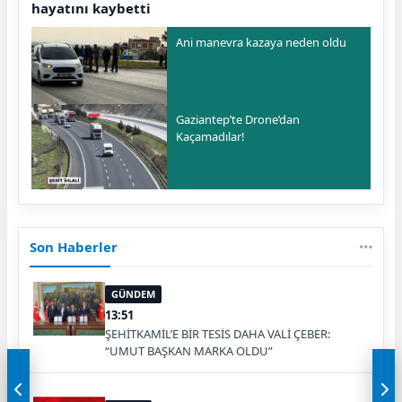
hayatını kaybetti
Ani manevra kazaya neden oldu
Gaziantep’te Drone’dan
Kaçamadılar!
Son Haberler
GÜNDEM
13:51
ŞEHİTKAMİL’E BİR TESİS DAHA VALİ ÇEBER:
“UMUT BAŞKAN MARKA OLDU”